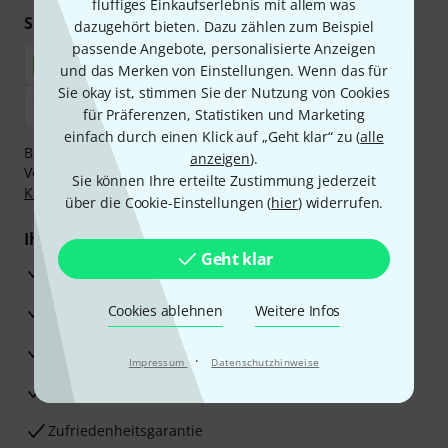
fluffiges Einkaufserlebnis mit allem was
Sicher einkaufen & bezahlen
dazugehört bieten. Dazu zählen zum Beispiel
passende Angebote, personalisierte Anzeigen
und das Merken von Einstellungen. Wenn das für
Sie okay ist, stimmen Sie der Nutzung von Cookies
für Präferenzen, Statistiken und Marketing
einfach durch einen Klick auf „Geht klar“ zu (
alle
Bezahlen Sie vertraulich und sicher per Nachnahme,
anzeigen
).
Vorkasse, PayPal, Amazon Pay,
Klarna Sofort bezahlen
,
Sie können Ihre erteilte Zustimmung jederzeit
Klarna Ratenzahlung
oder Kreditkarte.
über die Cookie-Einstellungen (
hier
) widerrufen.
Ihre Vorteile
Geht klar
3 Jahre Thomann Garantie
30 Tage Money-Back-Garantie
Cookies ablehnen
Weitere Infos
Reparaturservice
·
Impressum
Datenschutzhinweise
Beratung durch Fachexperten
Zufriedenheitsgarantie