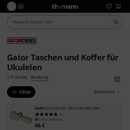
Suche 
Gator Taschen und Koffer für
Ukulelen
Beratung
2
Produkte
·
Filter
Beliebtheit
Gator
Journeyman Tenor Ukulele Case
41
Sofort lieferbar
86
€