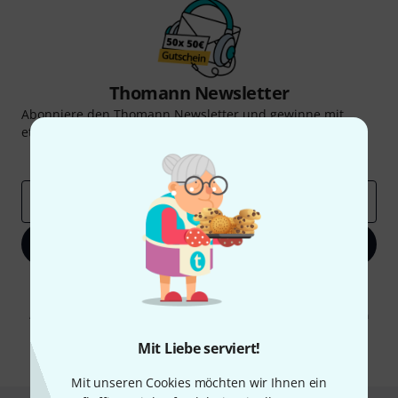
Thomann Newsletter
Abonniere den Thomann Newsletter und gewinne mit
etwas Glück einen von
50 Gutscheinen
über jeweils
50€
!
Inspirierende Beiträge
Deals
Thomann Insights
E-Mail-Adresse
*
Jetzt anmelden
Mit Klick auf „Jetzt anmelden“ stimmen Sie dem Erhalt von E-Mail-
Werbung und einer Messung des E-Mail-Nutzungsverhaltens zu. Die
Abmeldung ist jederzeit möglich. Weitere Informationen finden Sie in
unseren
Datenschutzhinweisen
.
Mit Liebe serviert!
* Pflichtfeld
Mit unseren Cookies möchten wir Ihnen ein