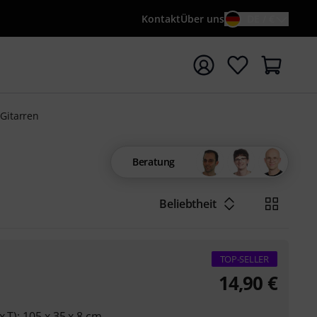
Kontakt
Über uns
DE / €
e mit Suchwort {searchTerm} starten
-Gitarren
Beratung
Beliebtheit
TOP-SELLER
14,90
€
 T): 105 x 35 x 8 cm