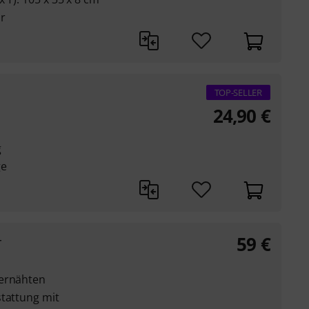
r
TOP-SELLER
24,90
€
g
ge
59
€
r
iernähten
stattung mit