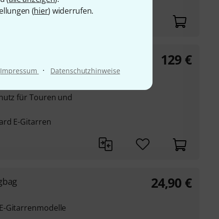
ellungen (
hier
) widerrufen.
129
€
 Bag
·
Impressum
Datenschutzhinweise
homann entwickelt
hutz für Touren und
ard E-Gitarren
24,90
€
gbag
E-Gitarrenmodelle