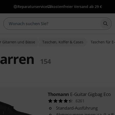
Reparaturservice
kostenfreier Versand ab 29 €
Such
r Gitarren und Bässe
Taschen, Koffer & Cases
Taschen für E
tarren
154
Thomann
E-Guitar Gigbag Eco
6261
Standard-Ausführung
Abmessungen innen: ca. (L x B x