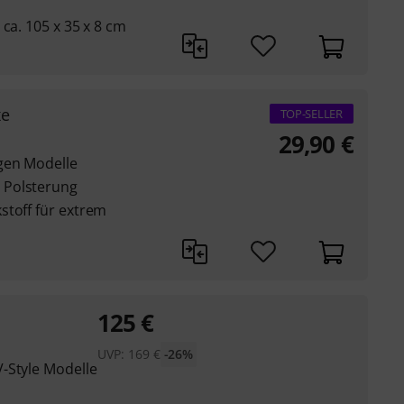
ca. 105 x 35 x 8 cm
xe
TOP-SELLER
29,90
€
gen Modelle
 Polsterung
stoff für extrem
125
€
UVP:
169
€
-26%
-Style Modelle