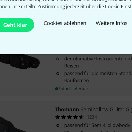
aus wetterfesten Materialien
nnen Ihre erteilte Zustimmung jederzeit über die Cookie-Einst
Sofort lieferbar
Cookies ablehnen
Weitere Infos
Geht klar
Thomann
SafeCase 80 E-Guitar
204
von Music Area exklusiv für T
der ultimative Instrumentensc
Reisen
passend für die meisten Stand
Bauformen
Sofort lieferbar
Thomann
Semihollow Guitar Gi
1234
passend für Semi-Hollowbody 