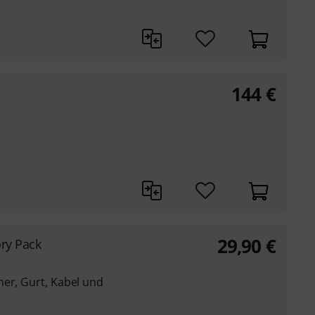
144
€
29,90
€
ory Pack
ner, Gurt, Kabel und