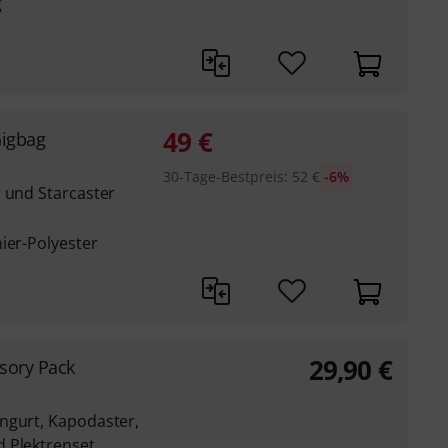
g
49
€
Gigbag
30-Tage-Bestpreis
:
52
€
-6%
r und Starcaster
ier-Polyester
29,90
€
sory Pack
ngurt, Kapodaster,
 Plektrenset