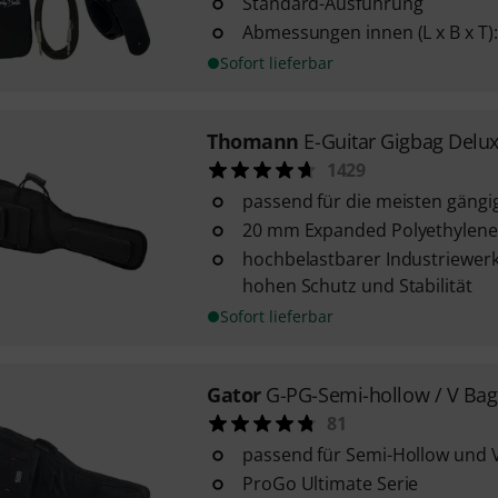
Standard-Ausführung
Abmessungen innen (L x B x T): 
Sofort lieferbar
Thomann
E-Guitar Gigbag Delu
1429
passend für die meisten gängi
20 mm Expanded Polyethylene
hochbelastbarer Industriewerk
hohen Schutz und Stabilität
Sofort lieferbar
Gator
G-PG-Semi-hollow / V Bag
81
passend für Semi-Hollow und V
ProGo Ultimate Serie