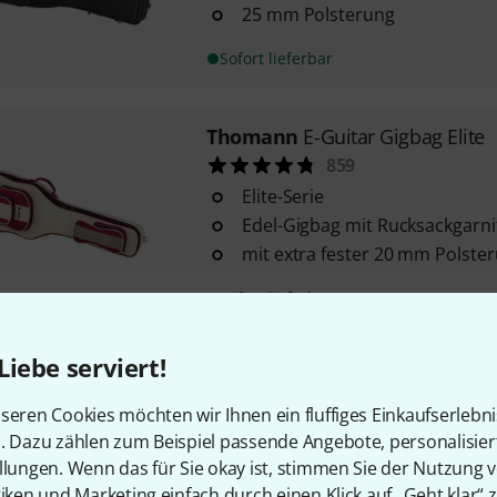
25 mm Polsterung
Sofort lieferbar
Thomann
E-Guitar Gigbag Elite
859
Elite-Serie
Edel-Gigbag mit Rucksackgarni
mit extra fester 20 mm Polste
Sofort lieferbar
Liebe serviert!
Harley Benton
Junior E-Guitar 
48
seren Cookies möchten wir Ihnen ein fluffiges Einkaufserlebn
bestehend aus Gigbag, Clip Tu
n. Dazu zählen zum Beispiel passende Angebote, personalisie
Plektrenset
llungen. Wenn das für Sie okay ist, stimmen Sie der Nutzung 
mit 5 mm Polsterung
tiken und Marketing einfach durch einen Klick auf „Geht klar“ z