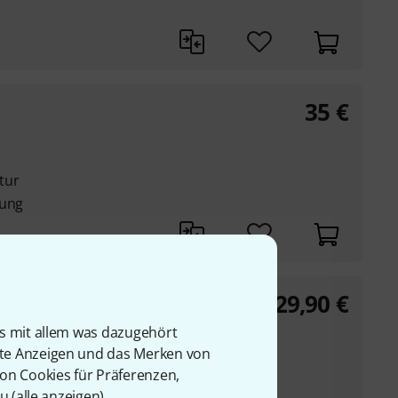
35
€
tur
rung
29,90
€
Accessory Pack
is mit allem was dazugehört
ner, Gurt, Kabel und
rte Anzeigen und das Merken von
von Cookies für Präferenzen,
u (
alle anzeigen
).