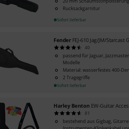
20 mm Schaumstoffpolsterun
Rucksackgarnitur
Sofort lieferbar
Fender
FEJ-610 Jag/JM/Starcast 
40
passend für Jaguar, Jazzmaste
Modelle
Material: wasserfestes 400-Den
2 Tragegriffe
Sofort lieferbar
Harley Benton
EW-Guitar Acces
81
bestehend aus Gigbag, Gitarre
Instrumenten-Klinkenkabel und