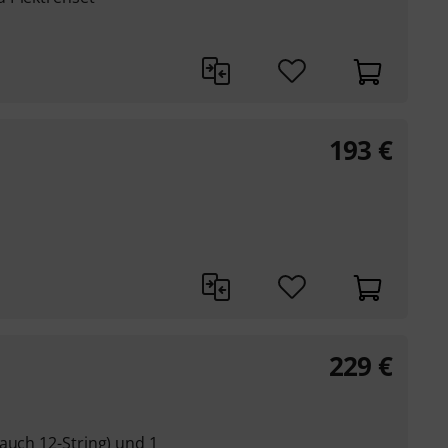
193
€
229
€
auch 12-String) und 1