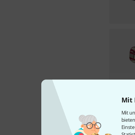
Mit 
Mit un
biete
Einste
Statis