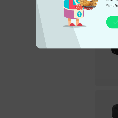
Sie kö