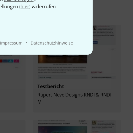
ellungen (
hier
) widerrufen.
·
Impressum
Datenschutzhinweise
Testbericht
Rupert Neve Designs RNDI & RNDI-
M