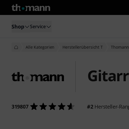
Shop
Service
Alle Kategorien
Herstellerübersicht T
Thoman
Gitar
319807
#2
Hersteller-Ran