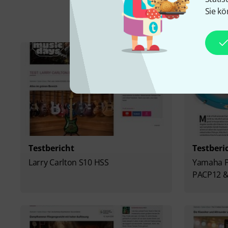
Sie kö
Testbericht
Testberi
Larry Carlton S10 HSS
Yamaha Pa
PACP12 