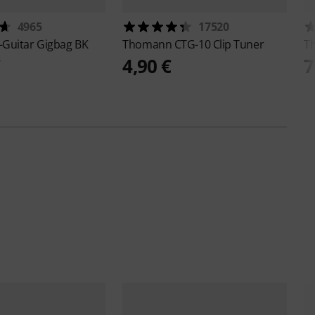
4965
17520
-Guitar Gigbag BK
Thomann
CTG-10 Clip Tuner
T
€
4,90 €
7