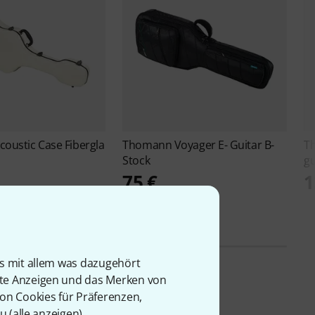
coustic Case Fibergla
Thomann
Voyager E- Guitar B-
T
Stock
gu
75 €
1
is mit allem was dazugehört
rte Anzeigen und das Merken von
von Cookies für Präferenzen,
u (
alle anzeigen
).