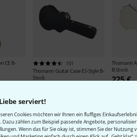
n CE B-
Thomann
A
101
B-Stock
Thomann
Guitar Case ES-Style B-
225 €
Stock
92 €
Liebe serviert!
seren Cookies möchten wir Ihnen ein fluffiges Einkaufserlebn
n. Dazu zählen zum Beispiel passende Angebote, personalisie
llungen. Wenn das für Sie okay ist, stimmen Sie der Nutzung 
tiken und Marketing einfach durch einen Klick auf „Geht klar“ z