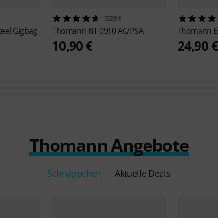
5291
teel Gigbag
Thomann
NT 0910 AC/PSA
Thomann
E
10,90 €
24,90 
Thomann Angebote
Schnäppchen
Aktuelle Deals