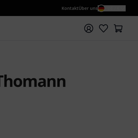
Kontakt
Über uns
DE / €
e mit Suchwort {searchTerm} starten
 Thomann