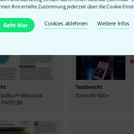
Mehr zu Thomann
nnen Ihre erteilte Zustimmung jederzeit über die Cookie-Einst
Cookies ablehnen
Weitere Infos
Geht klar
cht
Testbericht
cifica Professional
Zoom MS-50G+
& PACP12M