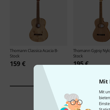
Thomann
Classica Acacia B-
Thomann
Gypsy Nylo
Stock
Stock
159 €
195 €
Mit 
Mit un
biete
Einste
Statis