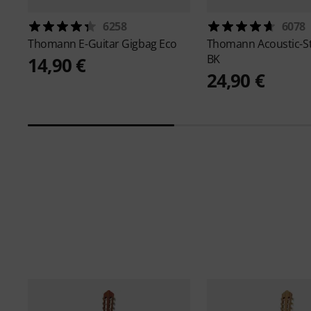
6258
6078
Thomann
E-Guitar Gigbag Eco
Thomann
Acoustic-S
BK
14,90 €
24,90 €