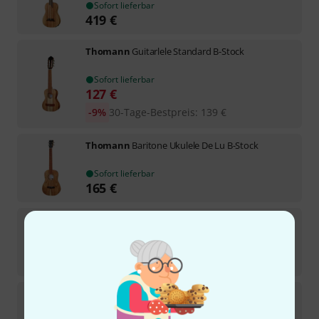
Sofort lieferbar
419
€
Thomann
Guitarlele Standard B-Stock
Sofort lieferbar
127
€
-9%
30-Tage-Bestpreis
:
139
€
Thomann
Baritone Ukulele De Lu B-Stock
Sofort lieferbar
165
€
Thomann
Ukulele Bass Standard
1
Sofort lieferbar
349
€
Thomann
Baritone Guitarlele Ac B-Stock