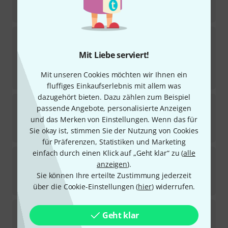
Sofort lieferbar
259
€
Thomann
Concert Ukulele De Lux B-Stock
Mit Liebe serviert!
Sofort lieferbar
144
€
Mit unseren Cookies möchten wir Ihnen ein
-8%
30-Tage-Bestpreis
:
156
€
fluffiges Einkaufserlebnis mit allem was
dazugehört bieten. Dazu zählen zum Beispiel
Thomann
Tenor Ukulele B-Stock
passende Angebote, personalisierte Anzeigen
und das Merken von Einstellungen. Wenn das für
Sofort lieferbar
Sie okay ist, stimmen Sie der Nutzung von Cookies
95
€
für Präferenzen, Statistiken und Marketing
einfach durch einen Klick auf „Geht klar“ zu (
alle
Thomann
Tenor Ukulele CW/PU De Luxe
anzeigen
).
18
In 1–2 Wochen lieferbar
Sie können Ihre erteilte Zustimmung jederzeit
249
€
über die Cookie-Einstellungen (
hier
) widerrufen.
Thomann
Guitarlele CW/PU De Luxe
Geht klar
4
In 1–2 Wochen lieferbar