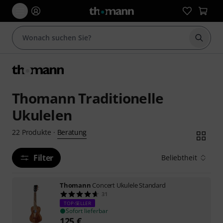
Suche 
Thomann Traditionelle
Ukulelen
Beratung
22
Produkte
·
Filter
Beliebtheit
Thomann
Concert Ukulele Standard
31
TOP-SELLER
Sofort lieferbar
125
€