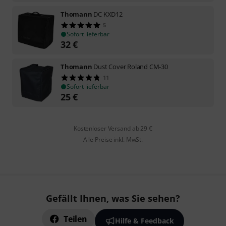
Thomann
DC KXD12
5
Sofort lieferbar
32
€
Thomann
Dust Cover Roland CM-30
11
Sofort lieferbar
25
€
Kostenloser Versand ab 29 €
Alle Preise inkl. MwSt.
Gefällt Ihnen, was Sie sehen?
Teilen
Hilfe & Feedback