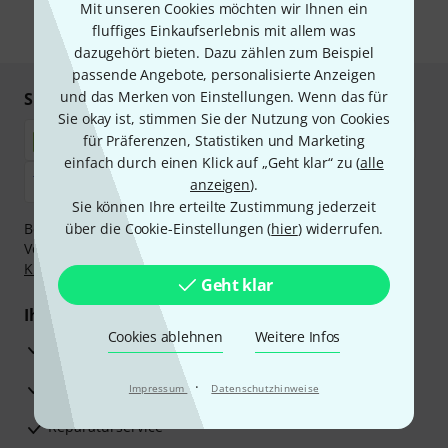
Mit unseren Cookies möchten wir Ihnen ein
fluffiges Einkaufserlebnis mit allem was
* Pflichtfeld
dazugehört bieten. Dazu zählen zum Beispiel
passende Angebote, personalisierte Anzeigen
und das Merken von Einstellungen. Wenn das für
Sicher einkaufen & bezahlen
Sie okay ist, stimmen Sie der Nutzung von Cookies
für Präferenzen, Statistiken und Marketing
einfach durch einen Klick auf „Geht klar“ zu (
alle
anzeigen
).
Sie können Ihre erteilte Zustimmung jederzeit
Bezahlen Sie vertraulich und sicher per Nachnahme,
über die Cookie-Einstellungen (
hier
) widerrufen.
Vorkasse, PayPal, Amazon Pay,
Klarna Sofort bezahlen
,
Klarna Ratenzahlung
oder Kreditkarte.
Geht klar
Ihre Vorteile
Cookies ablehnen
Weitere Infos
3 Jahre Thomann Garantie
30 Tage Money-Back-Garantie
·
Impressum
Datenschutzhinweise
Reparaturservice