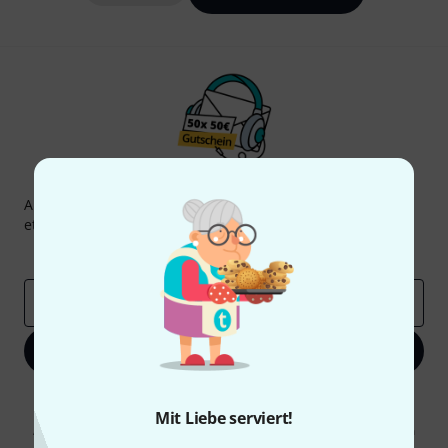
Thomann Newsletter
Abonniere den Thomann Newsletter und gewinne mit
etwas Glück einen von
50 Gutscheinen
über jeweils
50€
!
Inspirierende Beiträge
Deals
Thomann Insights
E-Mail-Adresse
*
Jetzt anmelden
Mit Klick auf „Jetzt anmelden“ stimmen Sie dem Erhalt von E-Mail-
Werbung und einer Messung des E-Mail-Nutzungsverhaltens zu. Die
Mit Liebe serviert!
Abmeldung ist jederzeit möglich. Weitere Informationen finden Sie in
unseren
Datenschutzhinweisen
.