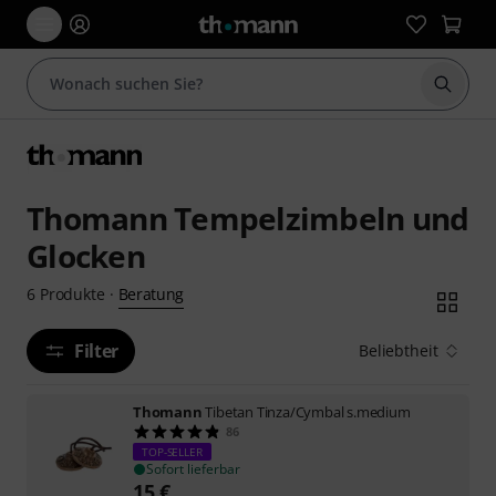
Suche 
Thomann Tempelzimbeln und
Glocken
Beratung
6
Produkte
·
Filter
Beliebtheit
Thomann
Tibetan Tinza/Cymbal s.medium
86
TOP-SELLER
Sofort lieferbar
15
€