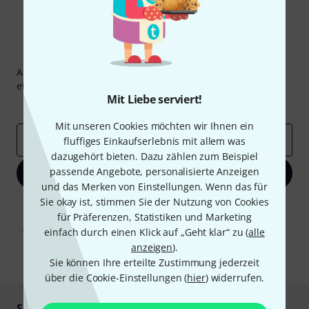
Thomann Newsletter
Abonniere den Thomann Newsletter und gewinne mit
etwas Glück einen von
50 Gutscheinen
über jeweils
50€
!
Mit Liebe serviert!
Inspirierende Beiträge
Deals
Thomann Insights
Mit unseren Cookies möchten wir Ihnen ein
E-Mail-Adresse
*
fluffiges Einkaufserlebnis mit allem was
dazugehört bieten. Dazu zählen zum Beispiel
passende Angebote, personalisierte Anzeigen
Jetzt anmelden
und das Merken von Einstellungen. Wenn das für
Sie okay ist, stimmen Sie der Nutzung von Cookies
Mit Klick auf „Jetzt anmelden“ stimmen Sie dem Erhalt von E-Mail-
für Präferenzen, Statistiken und Marketing
Werbung und einer Messung des E-Mail-Nutzungsverhaltens zu. Die
Abmeldung ist jederzeit möglich. Weitere Informationen finden Sie in
einfach durch einen Klick auf „Geht klar“ zu (
alle
unseren
Datenschutzhinweisen
.
anzeigen
).
* Pflichtfeld
Sie können Ihre erteilte Zustimmung jederzeit
über die Cookie-Einstellungen (
hier
) widerrufen.
Sicher einkaufen & bezahlen