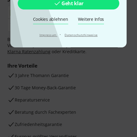
Geht klar
Cookies ablehnen
Weitere Infos
·
Impressum
Datenschutzhinweise
Bezahlen Sie vertraulich und sicher per Nachnahme,
Vorkasse, PayPal, Amazon Pay,
Klarna Sofort bezahlen
,
Klarna Ratenzahlung
oder Kreditkarte.
Ihre Vorteile
3 Jahre Thomann Garantie
30 Tage Money-Back-Garantie
Reparaturservice
Beratung durch Fachexperten
Zufriedenheitsgarantie
Europas größtes Versandlager