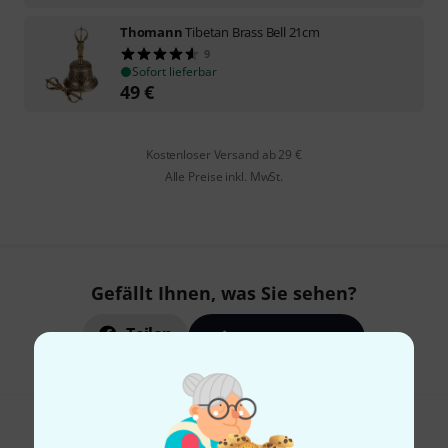
Thomann
Tibetan Brass Bell 21cm
9
Sofort lieferbar
49
€
Kostenloser Versand ab 29 €
Alle Preise inkl. MwSt.
Gefällt Ihnen, was Sie sehen?
Teilen
Hilfe & Feedback