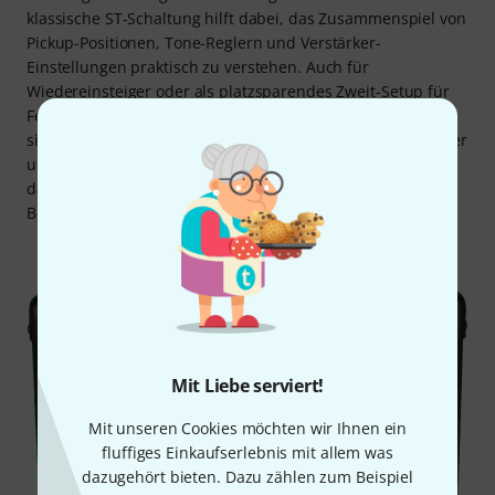
klassische ST-Schaltung hilft dabei, das Zusammenspiel von
Pickup-Positionen, Tone-Reglern und Verstärker-
Einstellungen praktisch zu verstehen. Auch für
Wiedereinsteiger oder als platzsparendes Zweit-Setup für
Ferienwohnung oder Proberaum bietet das Set eine
sinnvolle Lösung. Für stark verzerrte High-Gain-Sounds oder
umfangreiche Effektketten ist das Setup nicht ausgelegt,
dafür steht eine direkte, gut nachvollziehbare
Bedienstruktur im Vordergrund.
Mit Liebe serviert!
Mit unseren Cookies möchten wir Ihnen ein
fluffiges Einkaufserlebnis mit allem was
dazugehört bieten. Dazu zählen zum Beispiel