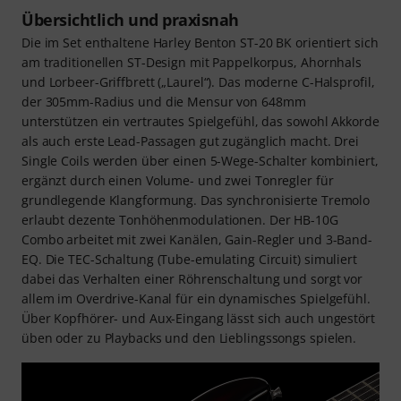
Übersichtlich und praxisnah
Die im Set enthaltene Harley Benton ST-20 BK orientiert sich
am traditionellen ST-Design mit Pappelkorpus, Ahornhals
und Lorbeer-Griffbrett („Laurel“). Das moderne C-Halsprofil,
der 305mm-Radius und die Mensur von 648mm
unterstützen ein vertrautes Spielgefühl, das sowohl Akkorde
als auch erste Lead-Passagen gut zugänglich macht. Drei
Single Coils werden über einen 5-Wege-Schalter kombiniert,
ergänzt durch einen Volume- und zwei Tonregler für
grundlegende Klangformung. Das synchronisierte Tremolo
erlaubt dezente Tonhöhenmodulationen. Der HB-10G
Combo arbeitet mit zwei Kanälen, Gain-Regler und 3-Band-
EQ. Die TEC-Schaltung (Tube-emulating Circuit) simuliert
dabei das Verhalten einer Röhrenschaltung und sorgt vor
allem im Overdrive-Kanal für ein dynamisches Spielgefühl.
Über Kopfhörer- und Aux-Eingang lässt sich auch ungestört
üben oder zu Playbacks und den Lieblingssongs spielen.