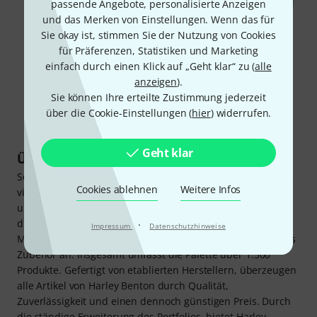
passende Angebote, personalisierte Anzeigen
und das Merken von Einstellungen. Wenn das für
Sie okay ist, stimmen Sie der Nutzung von Cookies
für Präferenzen, Statistiken und Marketing
einfach durch einen Klick auf „Geht klar“ zu (
alle
anzeigen
).
Sie können Ihre erteilte Zustimmung jederzeit
über die Cookie-Einstellungen (
hier
) widerrufen.
Geht klar
Über Harley Benton
Seit 1998 bedient die Marke Harley Benton die Bedürfnisse
Cookies ablehnen
Weitere Infos
vieler Gitarristen und Bassisten. Neben einer
umfangreichen Bandbreite an Saiteninstrumenten bietet
die Hausmarke des Musikhauses Thomann auch jede
·
Impressum
Datenschutzhinweise
Menge Verstärker, Lautsprecher, Effektpedale und weiteres
Zubehör an. Insgesamt umfasst die Palette über 1.500
Produkte. Gefertigt von etablierten Herstellern, überzeugen
alle Artikel von Harley Benton durch Qualität,
Zuverlässigkeit und einen dennoch günstigen Preis. Durch
die ständige Erweiterung des Portfolios, bietet Harley