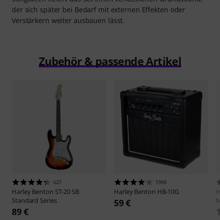
der sich später bei Bedarf mit externen Effekten oder
Verstärkern weiter ausbauen lässt.
Zubehör & passende Artikel
627
1948
Harley Benton
ST-20 SB
Harley Benton
HB-10G
H
Standard Series
M
59 €
89 €