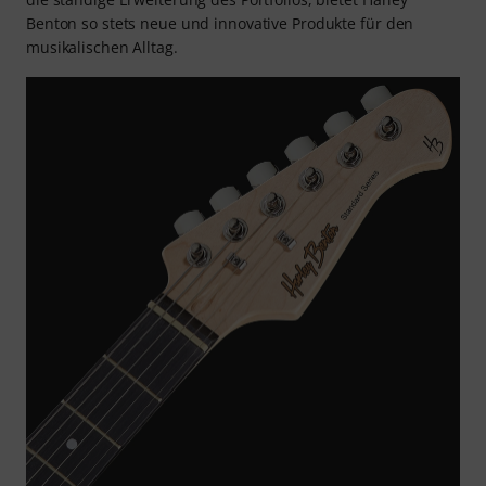
Benton so stets neue und innovative Produkte für den
musikalischen Alltag.