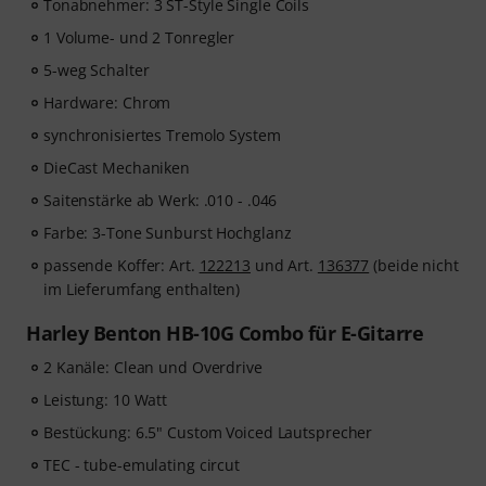
Tonabnehmer: 3 ST-Style Single Coils
1 Volume- und 2 Tonregler
5-weg Schalter
Hardware: Chrom
synchronisiertes Tremolo System
DieCast Mechaniken
Saitenstärke ab Werk: .010 - .046
Farbe: 3-Tone Sunburst Hochglanz
passende Koffer: Art.
122213
und Art.
136377
(beide nicht
im Lieferumfang enthalten)
Harley Benton HB-10G Combo für E-Gitarre
2 Kanäle: Clean und Overdrive
Leistung: 10 Watt
Bestückung: 6.5" Custom Voiced Lautsprecher
TEC - tube-emulating circut