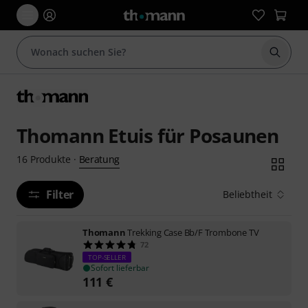
Suche 
Thomann Etuis für Posaunen
Beratung
16
Produkte
·
Filter
Beliebtheit
Thomann
Trekking Case Bb/F Trombone TV
72
TOP-SELLER
Sofort lieferbar
111
€