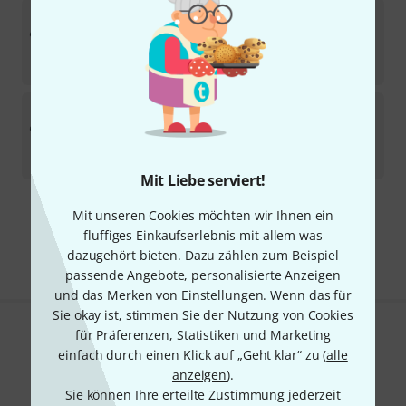
Thomann
Dust Bag for Bass Trombone
2
Sofort lieferbar
14,90
€
Thomann
Dust Bag for Bass Trombone L
4
Sofort lieferbar
15
€
Mit Liebe serviert!
Mit unseren Cookies möchten wir Ihnen ein
Kostenloser Versand ab 29 €
fluffiges Einkaufserlebnis mit allem was
Alle Preise inkl. MwSt.
dazugehört bieten. Dazu zählen zum Beispiel
passende Angebote, personalisierte Anzeigen
und das Merken von Einstellungen. Wenn das für
Sie okay ist, stimmen Sie der Nutzung von Cookies
für Präferenzen, Statistiken und Marketing
Gefällt Ihnen, was Sie sehen?
einfach durch einen Klick auf „Geht klar“ zu (
alle
anzeigen
).
Teilen
Hilfe & Feedback
Sie können Ihre erteilte Zustimmung jederzeit