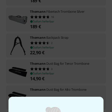
189
€
Thomann
Fibertech Trombone Silver
16
Sofort lieferbar
189
€
Thomann
Backpack Strap
2
Sofort lieferbar
22,90
€
Thomann
Dust Bag for Tenor Trombone
3
Sofort lieferbar
14,90
€
Thomann
Dust Bag for Alto Trombone
Sofort lieferbar
12
€