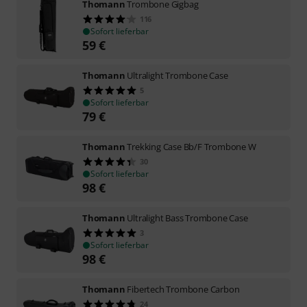
Thomann
Trombone Gigbag
116
Sofort lieferbar
59
€
Thomann
Ultralight Trombone Case
5
Sofort lieferbar
79
€
Thomann
Trekking Case Bb/F Trombone W
30
Sofort lieferbar
98
€
Thomann
Ultralight Bass Trombone Case
3
Sofort lieferbar
98
€
Thomann
Fibertech Trombone Carbon
24