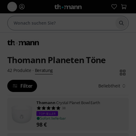
Suche 
Thomann Planeten Töne
Beratung
42
Produkte
·
Filter
Beliebtheit
Thomann
Crystal Planet Bowl Earth
38
TOP-SELLER
Sofort lieferbar
98
€