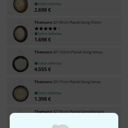
Sofort lieferbar
2.698
€
Thomann
32"/81cm Planet Gong Chiron
1
Sofort lieferbar
1.698
€
Thomann
40"/102cm Planet Gong Venus
Sofort lieferbar
4.555
€
Thomann
28"/71cm Planet Gong Venus
Sofort lieferbar
1.398
€
Thomann
32"/81cm Planet Gong Mercury
Sofort lieferbar