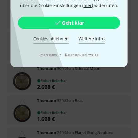
Thomann
32"/81cm Planet Gong Mars
über die Cookie-Einstellungen (
hier
) widerrufen.
Sofort lieferbar
1.698
€
Geht klar
Thomann
24"/61cm Synodic Moon
Cookies ablehnen
Weitere Infos
Sofort lieferbar
998
€
·
Impressum
Datenschutzhinweise
Thomann
36"/91cm Sidereal Moon
Sofort lieferbar
2.698
€
Thomann
32"/81cm Eros
Sofort lieferbar
1.698
€
Thomann
24"/61cm Planet Gong Neptune