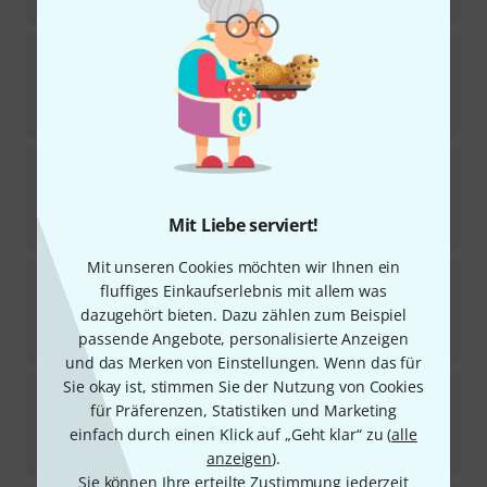
1.698
€
Thomann
28"/71cm Planet Gong Chiron
Sofort lieferbar
1.398
€
Thomann
28"/71cm Planet Gong Sid Day
Sofort lieferbar
Mit Liebe serviert!
1.398
€
Mit unseren Cookies möchten wir Ihnen ein
Thomann
24"/61cm Planet Gong Uranus
fluffiges Einkaufserlebnis mit allem was
dazugehört bieten. Dazu zählen zum Beispiel
Sofort lieferbar
998
€
passende Angebote, personalisierte Anzeigen
und das Merken von Einstellungen. Wenn das für
Sie okay ist, stimmen Sie der Nutzung von Cookies
Thomann
32"/81cm Orion
für Präferenzen, Statistiken und Marketing
Sofort lieferbar
einfach durch einen Klick auf „Geht klar“ zu (
alle
1.698
€
anzeigen
).
Sie können Ihre erteilte Zustimmung jederzeit