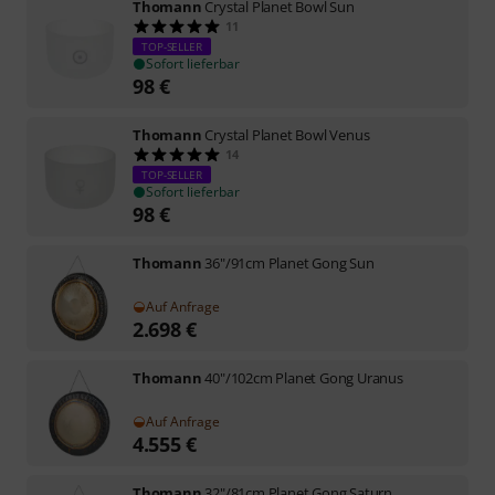
Thomann
Crystal Planet Bowl Sun
11
TOP-SELLER
Sofort lieferbar
98
€
Thomann
Crystal Planet Bowl Venus
14
TOP-SELLER
Sofort lieferbar
98
€
Thomann
36"/91cm Planet Gong Sun
Auf Anfrage
2.698
€
Thomann
40"/102cm Planet Gong Uranus
Auf Anfrage
4.555
€
Thomann
32"/81cm Planet Gong Saturn