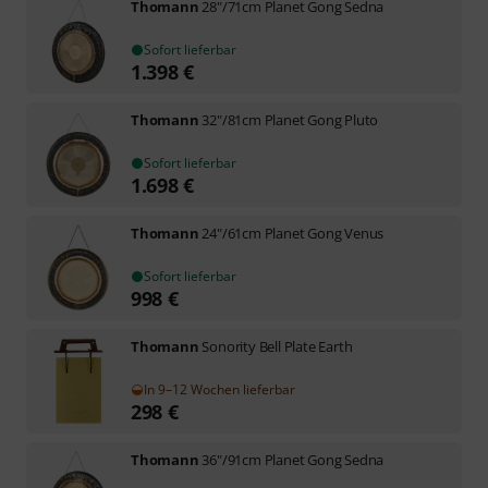
Thomann
28"/71cm Planet Gong Sedna
Sofort lieferbar
1.398
€
Thomann
32"/81cm Planet Gong Pluto
Sofort lieferbar
1.698
€
Thomann
24"/61cm Planet Gong Venus
Sofort lieferbar
998
€
Thomann
Sonority Bell Plate Earth
In 9–12 Wochen lieferbar
298
€
Thomann
36"/91cm Planet Gong Sedna