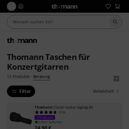
Suche 
Thomann Taschen für
Konzertgitarren
Beratung
15
Produkte
·
Filter
Beliebtheit
Thomann
Classic-Guitar Gigbag BK
2136
TOP-SELLER
Sofort lieferbar
24,90
€