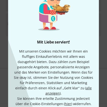
Sofort lieferbar
22,90
€
Thomann
SafeCase 80 C-Guitar Gigbag
37
Sofort lieferbar
129
€
Mit Liebe serviert!
Kostenloser Versand ab 29 €
Mit unseren Cookies möchten wir Ihnen ein
Alle Preise inkl. MwSt.
fluffiges Einkaufserlebnis mit allem was
dazugehört bieten. Dazu zählen zum Beispiel
passende Angebote, personalisierte Anzeigen
und das Merken von Einstellungen. Wenn das für
Sie okay ist, stimmen Sie der Nutzung von Cookies
Gefällt Ihnen, was Sie sehen?
für Präferenzen, Statistiken und Marketing
einfach durch einen Klick auf „Geht klar“ zu (
alle
Teilen
Hilfe & Feedback
anzeigen
).
Sie können Ihre erteilte Zustimmung jederzeit
über die Cookie-Einstellungen (
hier
) widerrufen.