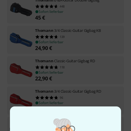
448
Sofort lieferbar
45
€
Thomann
3/4 Classic-Guitar Gigbag KB
139
Sofort lieferbar
24,90
€
Thomann
Classic-Guitar Gigbag RD
118
Sofort lieferbar
22,90
€
Thomann
3/4 Classic-Guitar Gigbag RD
96
Sofort lieferbar
20,90
€
Thomann
Classic-Guitar Gigbag KB
158