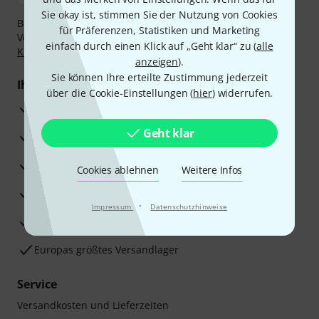
Sie okay ist, stimmen Sie der Nutzung von Cookies
Bezahlen Sie vertraulich und sicher per Nachnahme,
für Präferenzen, Statistiken und Marketing
Vorkasse, PayPal, Amazon Pay,
Klarna Sofort bezahlen
,
einfach durch einen Klick auf „Geht klar“ zu (
alle
Klarna Ratenzahlung
oder Kreditkarte.
anzeigen
).
Sie können Ihre erteilte Zustimmung jederzeit
Ihre Vorteile
über die Cookie-Einstellungen (
hier
) widerrufen.
3 Jahre Thomann Garantie
Geht klar
30 Tage Money-Back-Garantie
Reparaturservice
Cookies ablehnen
Weitere Infos
Beratung durch Fachexperten
·
Impressum
Datenschutzhinweise
Zufriedenheitsgarantie
Europas größtes Versandlager
Service
Versandkosten und Lieferzeiten