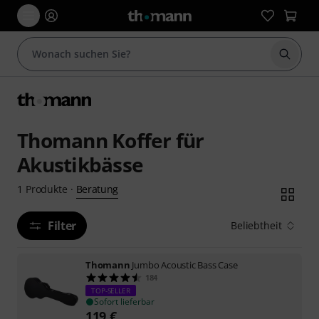
Suche 
Thomann Koffer für
Akustikbässe
Beratung
1
Produkte
·
Filter
Beliebtheit
Thomann
Jumbo Acoustic Bass Case
184
TOP-SELLER
Sofort lieferbar
119
€