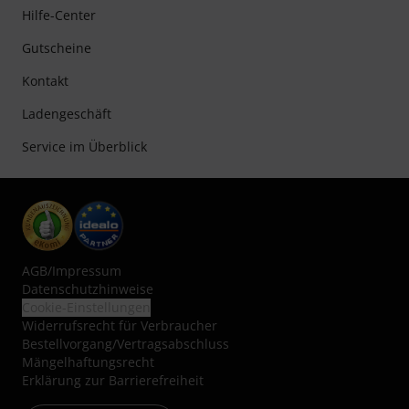
Hilfe-Center
Gutscheine
Kontakt
Ladengeschäft
Service im Überblick
AGB
/
Impressum
Datenschutzhinweise
Cookie-Einstellungen
Widerrufsrecht für Verbraucher
Bestellvorgang/Vertragsabschluss
Mängelhaftungsrecht
Erklärung zur Barrierefreiheit