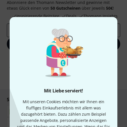
Abonniere den Thomann Newsletter und gewinne mit
etwas Glück einen von
50 Gutscheinen
über jeweils
50€
!
Inspirierende Beiträge
Deals
Thomann Insights
E-Mail-Adresse
*
Jetzt anmelden
Mit Klick auf „Jetzt anmelden“ stimmen Sie dem Erhalt von E-Mail-
Werbung und einer Messung des E-Mail-Nutzungsverhaltens zu. Die
Abmeldung ist jederzeit möglich. Weitere Informationen finden Sie in
unseren
Datenschutzhinweisen
.
* Pflichtfeld
Mit Liebe serviert!
Sicher einkaufen & bezahlen
Mit unseren Cookies möchten wir Ihnen ein
fluffiges Einkaufserlebnis mit allem was
dazugehört bieten. Dazu zählen zum Beispiel
passende Angebote, personalisierte Anzeigen
und das Merken von Einstellungen. Wenn das für