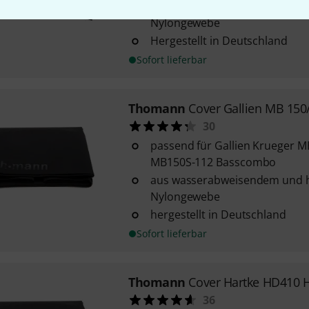
Wasserabweisendes und sehr 
Nylongewebe
Hergestellt in Deutschland
Sofort lieferbar
Thomann
Cover Gallien MB 150
30
passend für Gallien Krueger 
MB150S-112 Basscombo
aus wasserabweisendem und 
Nylongewebe
hergestellt in Deutschland
Sofort lieferbar
Thomann
Cover Hartke HD410 H
36