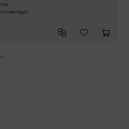
rive
hochwertiges
9 €