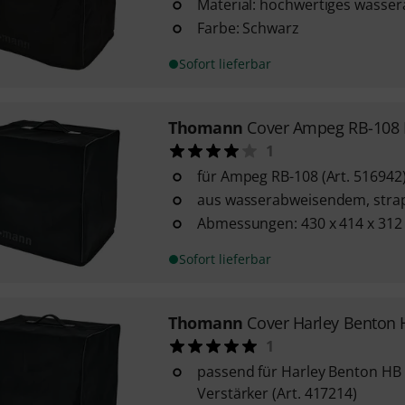
Material: hochwertiges wasse
Farbe: Schwarz
Sofort lieferbar
Thomann
Cover Ampeg RB-108 I
1
für Ampeg RB-108 (Art. 516942
aus wasserabweisendem, stra
Abmessungen: 430 x 414 x 31
Sofort lieferbar
Thomann
Cover Harley Benton 
1
passend für Harley Benton HB
Verstärker (Art. 417214)