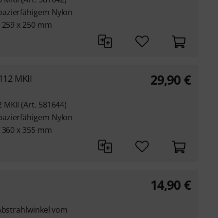
pazierfähigem Nylon
x 259 x 250 mm
29,90
€
112 MKII
MKII (Art. 581644)
pazierfähigem Nylon
x 360 x 355 mm
14,90
€
 Abstrahlwinkel vom