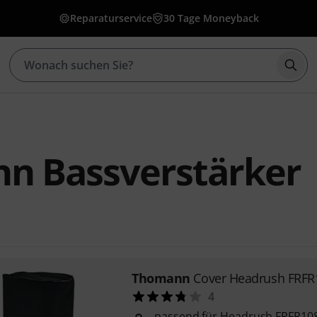
Reparaturservice
30 Tage Moneyback
Such
n Bassverstärker
Thomann
Cover Headrush FRFR
4
passend für Headrush FRFR108 