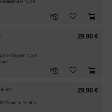
rabweisendes Nylon
29,90
€
I
)
pazierfähigem Nylon
2 mm
29,90
€
HB 80
 80 Gitarren-Combo-