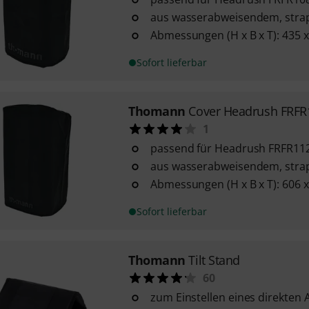
aus wasserabweisendem, stra
Abmessungen (H x B x T): 435 
Sofort lieferbar
Thomann
Cover Headrush FRFR
1
passend für Headrush FRFR112 
aus wasserabweisendem, stra
Abmessungen (H x B x T): 606 
Sofort lieferbar
Thomann
Tilt Stand
60
zum Einstellen eines direkten