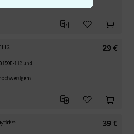
hochwertiges
29
€
/112
MB150E-112 und
hochwertigem
39
€
ydrive