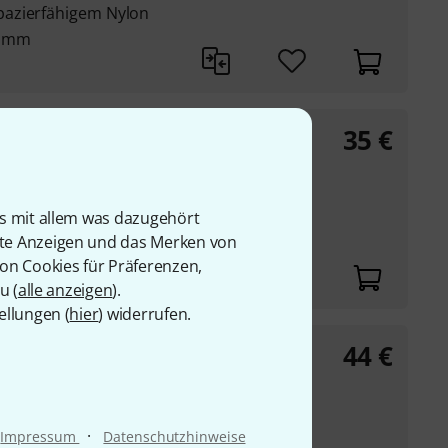
pazierfähigem Nylon
6 mm
35
€
 MB115-II
B115-II
ges Nylon
is mit allem was dazugehört
rte Anzeigen und das Merken von
von Cookies für Präferenzen,
u (
alle anzeigen
).
ellungen (
hier
) widerrufen.
44
€
A, Av, AHW, AX, ADM,
·
Impressum
Datenschutzhinweise