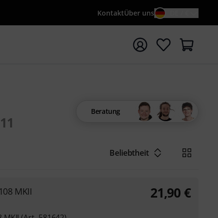
Kontakt
Über uns
DE / €
e mit Suchwort {searchTerm} starten
Beratung
11
Beliebtheit
21,90
€
108 MKII
MKII (Art. 581642)