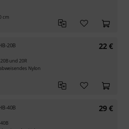
30 cm
22
€
 HB-20B
-20B und 20R
rabweisendes Nylon
29
€
 HB-40B
-40B