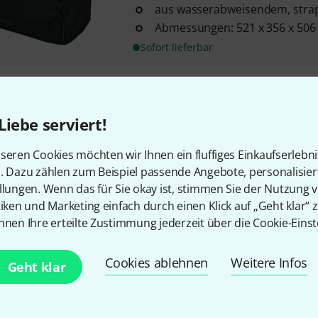
aus wasserabweisendem, stra
Abmessungen: 521 x 356 x 50
Sofort lieferbar
Thomann
Cover Gallien Krueger
31
Liebe serviert!
passend für Gallien Krueger M
wasserabweisendes hochwerti
seren Cookies möchten wir Ihnen ein fluffiges Einkaufserlebn
n. Dazu zählen zum Beispiel passende Angebote, personalisie
hergestellt in Deutschland
llungen. Wenn das für Sie okay ist, stimmen Sie der Nutzung 
Sofort lieferbar
tiken und Marketing einfach durch einen Klick auf „Geht klar“ z
nnen Ihre erteilte Zustimmung jederzeit über die Cookie-Einst
Thomann
Cover Marshall 1960
Cookies ablehnen
Weitere Infos
Geht klar
23
Passend für Marshall MR 1960 
ABL