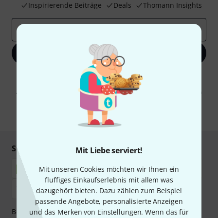
Inspirierende Beiträge
Deals
Thomann Insights
E-Mail-Adresse
*
Jetzt anmelden
Mit Klick auf „Jetzt anmelden“ stimmen Sie dem Erhalt von E-Mail-
Werbung und einer Messung des E-Mail-Nutzungsverhaltens zu. Die
Abmeldung ist jederzeit möglich. Weitere Informationen finden Sie in
unseren
Datenschutzhinweisen
.
* Pflichtfeld
Sicher einkaufen & bezahlen
Mit Liebe serviert!
Mit unseren Cookies möchten wir Ihnen ein
fluffiges Einkaufserlebnis mit allem was
dazugehört bieten. Dazu zählen zum Beispiel
passende Angebote, personalisierte Anzeigen
Bezahlen Sie vertraulich und sicher per Nachnahme,
und das Merken von Einstellungen. Wenn das für