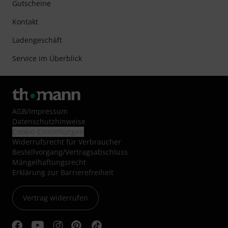
Gutscheine
Kontakt
Ladengeschäft
Service im Überblick
AGB
/
Impressum
Datenschutzhinweise
Cookie-Einstellungen
Widerrufsrecht für Verbraucher
Bestellvorgang/Vertragsabschluss
Mängelhaftungsrecht
Erklärung zur Barrierefreiheit
Vertrag widerrufen