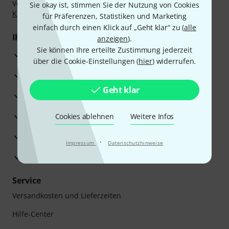
Vorkasse, PayPal, Amazon Pay,
Klarna Sofort bezahlen
,
Sie okay ist, stimmen Sie der Nutzung von Cookies
Klarna Ratenzahlung
oder Kreditkarte.
für Präferenzen, Statistiken und Marketing
einfach durch einen Klick auf „Geht klar“ zu (
alle
Ihre Vorteile
anzeigen
).
Sie können Ihre erteilte Zustimmung jederzeit
3 Jahre Thomann Garantie
über die Cookie-Einstellungen (
hier
) widerrufen.
30 Tage Money-Back-Garantie
Geht klar
Reparaturservice
Beratung durch Fachexperten
Cookies ablehnen
Weitere Infos
Zufriedenheitsgarantie
·
Impressum
Datenschutzhinweise
Europas größtes Versandlager
Service
Versandkosten und Lieferzeiten
Hilfe-Center