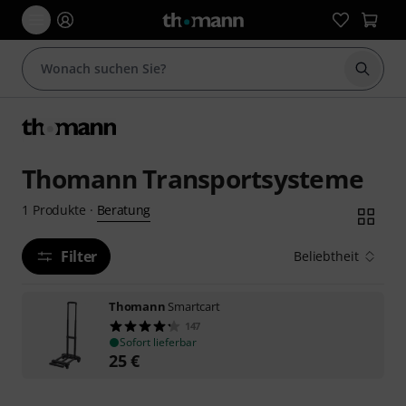
Suche 
Thomann Transportsysteme
Beratung
1
Produkte
·
Filter
Beliebtheit
Thomann
Smartcart
147
Sofort lieferbar
25
€