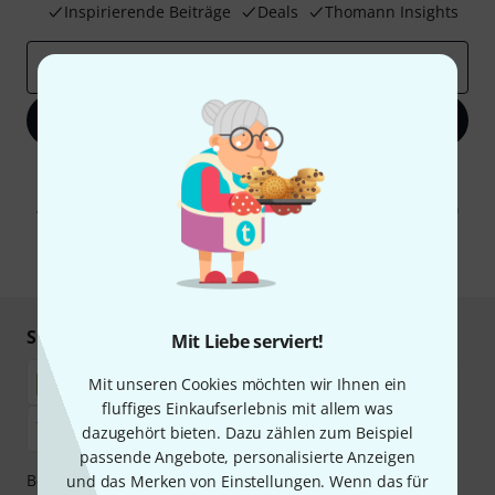
Inspirierende Beiträge
Deals
Thomann Insights
E-Mail-Adresse
*
Jetzt anmelden
Mit Klick auf „Jetzt anmelden“ stimmen Sie dem Erhalt von E-Mail-
Werbung und einer Messung des E-Mail-Nutzungsverhaltens zu. Die
Abmeldung ist jederzeit möglich. Weitere Informationen finden Sie in
unseren
Datenschutzhinweisen
.
* Pflichtfeld
Sicher einkaufen & bezahlen
Mit Liebe serviert!
Mit unseren Cookies möchten wir Ihnen ein
fluffiges Einkaufserlebnis mit allem was
dazugehört bieten. Dazu zählen zum Beispiel
passende Angebote, personalisierte Anzeigen
Bezahlen Sie vertraulich und sicher per Nachnahme,
und das Merken von Einstellungen. Wenn das für