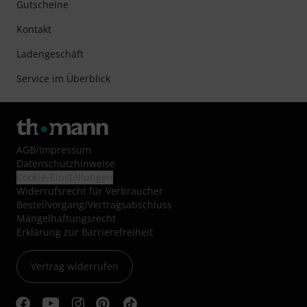
Gutscheine
Kontakt
Ladengeschäft
Service im Überblick
AGB
/
Impressum
Datenschutzhinweise
Cookie-Einstellungen
Widerrufsrecht für Verbraucher
Bestellvorgang/Vertragsabschluss
Mängelhaftungsrecht
Erklärung zur Barrierefreiheit
Vertrag widerrufen