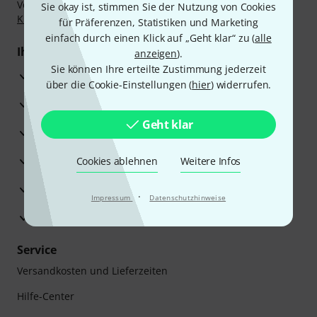
Vorkasse, PayPal, Amazon Pay,
Klarna Sofort bezahlen
,
Sie okay ist, stimmen Sie der Nutzung von Cookies
Klarna Ratenzahlung
oder Kreditkarte.
für Präferenzen, Statistiken und Marketing
einfach durch einen Klick auf „Geht klar“ zu (
alle
Ihre Vorteile
anzeigen
).
Sie können Ihre erteilte Zustimmung jederzeit
3 Jahre Thomann Garantie
über die Cookie-Einstellungen (
hier
) widerrufen.
30 Tage Money-Back-Garantie
Geht klar
Reparaturservice
Beratung durch Fachexperten
Cookies ablehnen
Weitere Infos
Zufriedenheitsgarantie
·
Impressum
Datenschutzhinweise
Europas größtes Versandlager
Service
Versandkosten und Lieferzeiten
Hilfe-Center