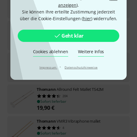
anzeigen
).
Sofort lieferbar
29
€
Sie können Ihre erteilte Zustimmung jederzeit
über die Cookie-Einstellungen (
hier
) widerrufen.
Thomann
Multi Gong Rubber
5
Geht klar
Sofort lieferbar
19
€
Cookies ablehnen
Weitere Infos
Thomann
Rubber Ball Mallet
7
·
Impressum
Datenschutzhinweise
Sofort lieferbar
10
€
Thomann
Allround Felt Mallet TS42M
204
Sofort lieferbar
19,90
€
Thomann
VMR3 Vibraphone mallet
4
Sofort lieferbar