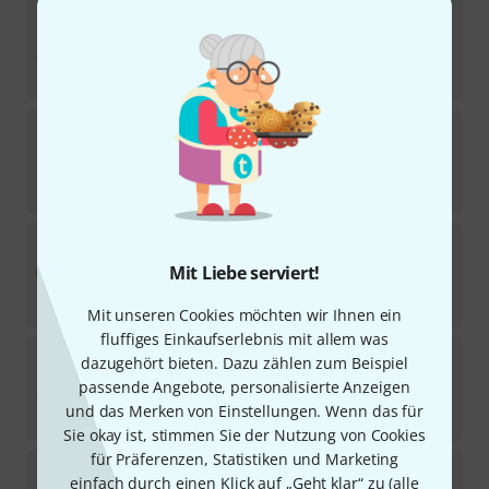
Thomann
GM 3 Gong Mallet
34
Sofort lieferbar
25
€
Thomann
Marching Sticks MS2
19
Sofort lieferbar
11
€
Thomann
GTA40 Bass Drum Mallet 40mm
37
Mit Liebe serviert!
Sofort lieferbar
15
€
Mit unseren Cookies möchten wir Ihnen ein
fluffiges Einkaufserlebnis mit allem was
Thomann
GM 2 Gong Mallet
dazugehört bieten. Dazu zählen zum Beispiel
26
passende Angebote, personalisierte Anzeigen
Sofort lieferbar
und das Merken von Einstellungen. Wenn das für
15
€
Sie okay ist, stimmen Sie der Nutzung von Cookies
für Präferenzen, Statistiken und Marketing
Thomann
Orchestra Starter Set
einfach durch einen Klick auf „Geht klar“ zu (
alle