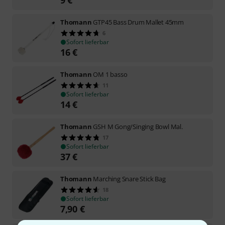
Thomann
GTP45 Bass Drum Mallet 45mm
6
Sofort lieferbar
16
€
Thomann
OM 1 basso
11
Sofort lieferbar
14
€
Thomann
GSH M Gong/Singing Bowl Mal.
17
Sofort lieferbar
37
€
Thomann
Marching Snare Stick Bag
18
Sofort lieferbar
7,90
€