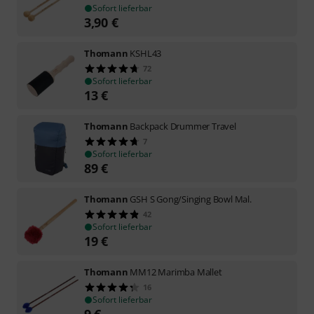
Sofort lieferbar
3,90
€
Thomann
KSHL43
72
Sofort lieferbar
13
€
Thomann
Backpack Drummer Travel
7
Sofort lieferbar
89
€
Thomann
GSH S Gong/Singing Bowl Mal.
42
Sofort lieferbar
19
€
Thomann
MM12 Marimba Mallet
16
Sofort lieferbar
9
€