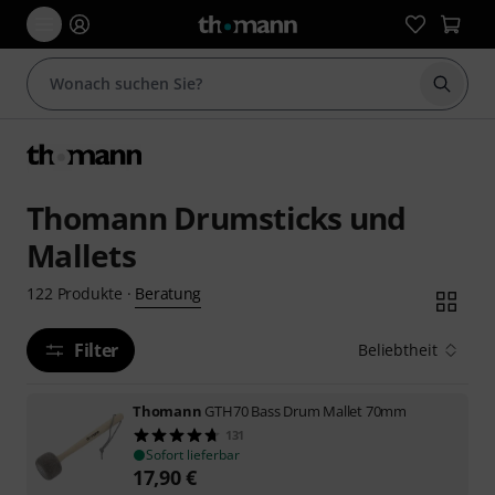
Suche 
Thomann Drumsticks und
Mallets
Beratung
122
Produkte
·
Filter
Beliebtheit
Thomann
GTH70 Bass Drum Mallet 70mm
131
Sofort lieferbar
17,90
€