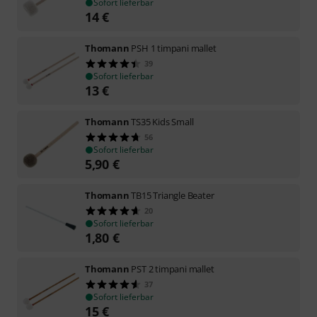
Sofort lieferbar
14
€
Thomann
PSH 1 timpani mallet
39
Sofort lieferbar
13
€
Thomann
TS35 Kids Small
56
Sofort lieferbar
5,90
€
Thomann
TB15 Triangle Beater
20
Sofort lieferbar
1,80
€
Thomann
PST 2 timpani mallet
37
Sofort lieferbar
15
€