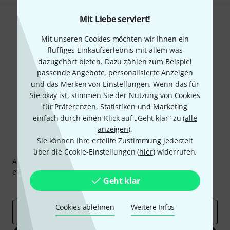
Mit Liebe serviert!
Gefällt Ihnen, was Sie sehen?
Mit unseren Cookies möchten wir Ihnen ein
Teilen
fluffiges Einkaufserlebnis mit allem was
Hilfe & Feedback
dazugehört bieten. Dazu zählen zum Beispiel
passende Angebote, personalisierte Anzeigen
und das Merken von Einstellungen. Wenn das für
Sie okay ist, stimmen Sie der Nutzung von Cookies
für Präferenzen, Statistiken und Marketing
einfach durch einen Klick auf „Geht klar“ zu (
alle
anzeigen
).
Sie können Ihre erteilte Zustimmung jederzeit
Thomann Newsletter
über die Cookie-Einstellungen (
hier
) widerrufen.
Abonniere den Thomann Newsletter und gewinne mit
etwas Glück einen von
50 Gutscheinen
über jeweils
50€
!
Geht klar
Inspirierende Beiträge
Deals
Thomann Insights
Cookies ablehnen
Weitere Infos
E-Mail-Adresse
*