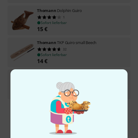
Thomann
Dolphin Guiro
1
Sofort lieferbar
15
€
Thomann
TKP Guiro small Beech
32
Sofort lieferbar
14
€
Thomann
4" Merengue Guiro B-Stock
Sofort lieferbar
30,20
€
Kostenloser Versand ab 29 €
Alle Preise inkl. MwSt.