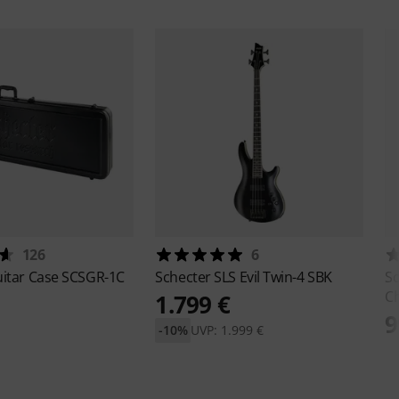
126
6
itar Case SCSGR-1C
Schecter
SLS Evil Twin-4 SBK
S
Ch
1.799 €
9
-10%
UVP: 1.999 €