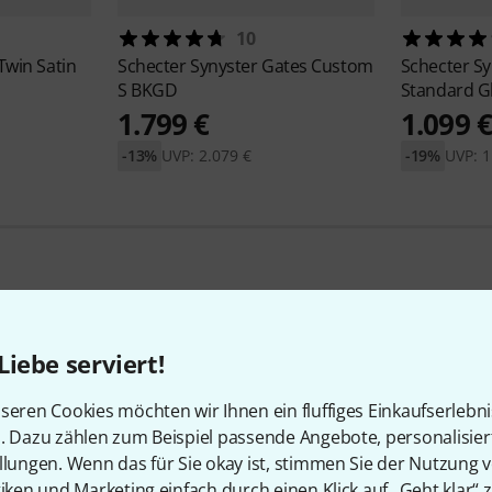
10
 Twin Satin
Schecter
Synyster Gates Custom
Schecter
Sy
S BKGD
Standard G
1.799 €
1.099 
-13%
UVP: 2.079 €
-19%
UVP: 1
Schecter Angebote
Liebe serviert!
seren Cookies möchten wir Ihnen ein fluffiges Einkaufserlebn
Schnäppchen
n. Dazu zählen zum Beispiel passende Angebote, personalisie
llungen. Wenn das für Sie okay ist, stimmen Sie der Nutzung 
tiken und Marketing einfach durch einen Klick auf „Geht klar“ z