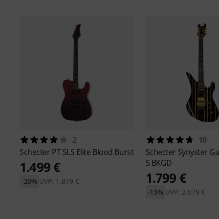
2
10
Schecter
PT SLS Elite Blood Burst
Schecter
Synyster G
S BKGD
1.499 €
1.799 €
-20%
UVP: 1.879 €
-13%
UVP: 2.079 €