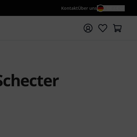
Kontakt
Über uns
DE / €
e mit Suchwort {searchTerm} starten
Schecter