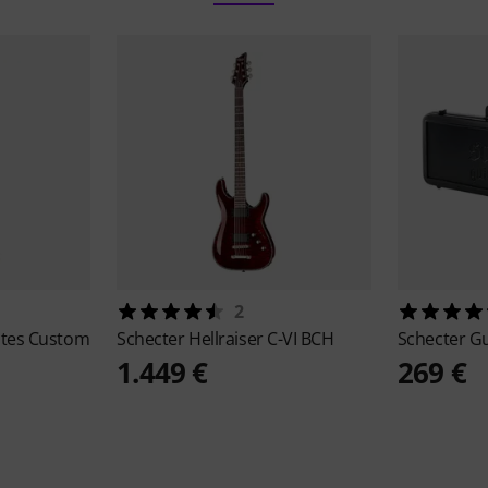
2
ates Custom
Schecter
Hellraiser C-VI BCH
Schecter
Gu
1.449 €
269 €