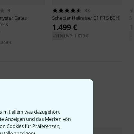
9
33
nyster Gates
Schecter
Hellraiser C1 FR S BCH
S
loss
1.499 €
1
€
-11%
UVP: 1.679 €
-
.349 €
is mit allem was dazugehört
rte Anzeigen und das Merken von
von Cookies für Präferenzen,
u (
alle anzeigen
).