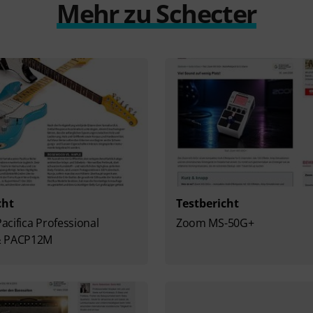
Mehr zu Schecter
cht
Testbericht
cifica Professional
Zoom MS-50G+
& PACP12M