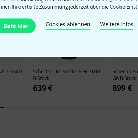
nnen Ihre erteilte Zustimmung jederzeit über die Cookie-Einst
Cookies ablehnen
Weitere Infos
Geht klar
Elite Evi B-
Schecter
Omen Elite-6 FR STBB
Schecter
Su
B-Stock
Gh B-Stock
639 €
899 €