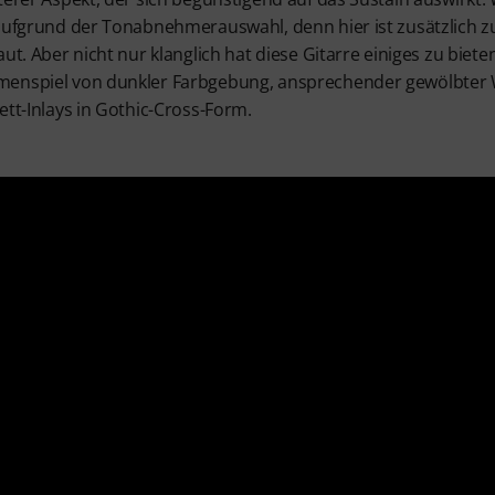
 aufgrund der Tonabnehmerauswahl, denn hier ist zusätzlich 
ut. Aber nicht nur klanglich hat diese Gitarre einiges zu biete
menspiel von dunkler Farbgebung, ansprechender gewölbte
ett-Inlays in Gothic-Cross-Form.