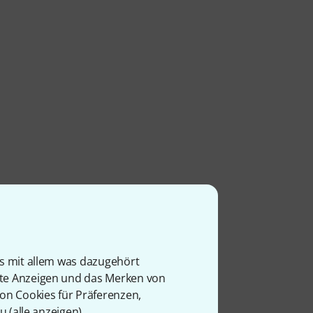
is mit allem was dazugehört
rte Anzeigen und das Merken von
von Cookies für Präferenzen,
u (
alle anzeigen
).