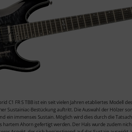
rid C1 FR S TBB ist ein seit vielen Jahren etabliertes Modell 
einer Sustainiac-Bestückung auftritt. Die Auswahl der Hölzer so
nd ein immenses Sustain. Möglich wird dies durch die Tatsac
 hartem Ahorn gefertigt werden. Der Hals wurde zudem nicht
terer Aspekt, der sich begünstigend auf das Sustain auswirkt