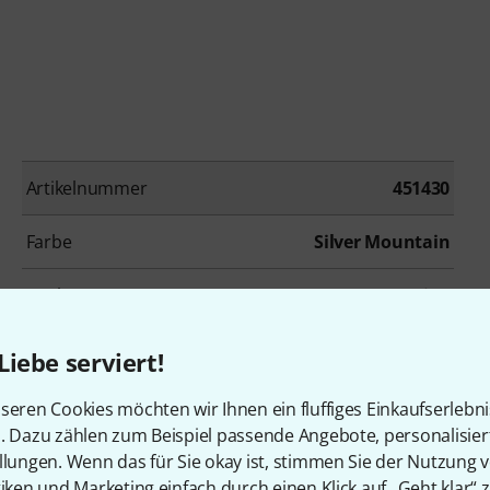
Artikelnummer
451430
Farbe
Silver Mountain
Decke
Keine
Griffbrett
Ebenholz
Liebe serviert!
Mensur
648 mm
seren Cookies möchten wir Ihnen ein fluffiges Einkaufserlebn
n. Dazu zählen zum Beispiel passende Angebote, personalisie
Tremolo
Floyd Rose
llungen. Wenn das für Sie okay ist, stimmen Sie der Nutzung 
tiken und Marketing einfach durch einen Klick auf „Geht klar“ z