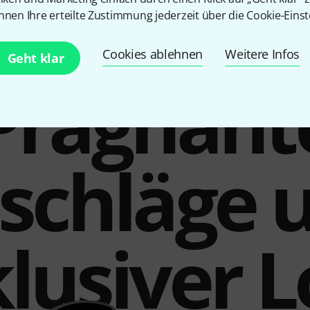
Inkl. Koffer
Nein
nnen Ihre erteilte Zustimmung jederzeit über die Cookie-Einst
Cookies ablehnen
Weitere Infos
Geht klar
Prägnant
schläge 
lusiver 