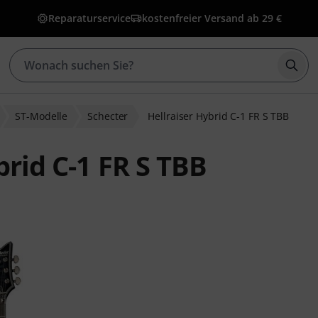
Reparaturservice
kostenfreier Versand ab 29 €
Such
ST-Modelle
Schecter
Hellraiser Hybrid C-1 FR S TBB
brid C-1 FR S TBB
wertungen