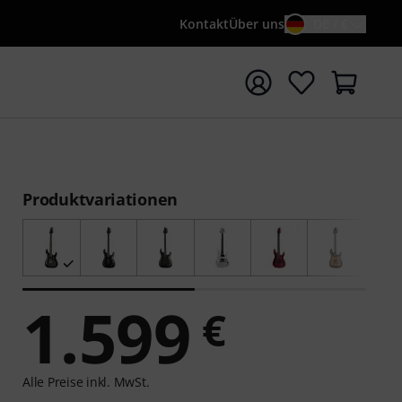
Kontakt
Über uns
DE / €
e mit Suchwort {searchTerm} starten
Produktvariationen
1.599
€
Alle Preise inkl. MwSt.