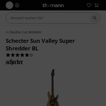
Suche 
Double Cut-Modelle
Schecter Sun Valley Super
Shredder BL
4.9 von 5 Sternen aus 8 Kundenbewertungen
(
8
)