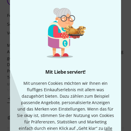
Thomas110 19.11.2024
Features
Sound
Verarbeitung
Meine Erwartungen wurden mehr als erfüllt.
Aus der Box gut spielbar. Traumhafter Hals, die Bundierung
geht kaum besser.
Das Halsprofil nicht zu dünn, nicht zu dick, eher C als D.
Praktisch verstimmungsfrei. Tolle Optik. Sehr gute
Mit Liebe serviert!
Tonabnehmer, sehr warm, variabel. Mit 3,9 kg nicht
Mit unseren Cookies möchten wir Ihnen ein
unbedingt leicht, aber erträglich.
fluffiges Einkaufserlebnis mit allem was
Ich hatte mal ne Suhr für fast das
dazugehört bieten. Dazu zählen zum Beispiel
Mehr anzeigen
passende Angebote, personalisierte Anzeigen
und das Merken von Einstellungen. Wenn das für
Sie okay ist, stimmen Sie der Nutzung von Cookies
1
0
BEWERTUNG MELDEN
für Präferenzen, Statistiken und Marketing
einfach durch einen Klick auf „Geht klar“ zu (
alle