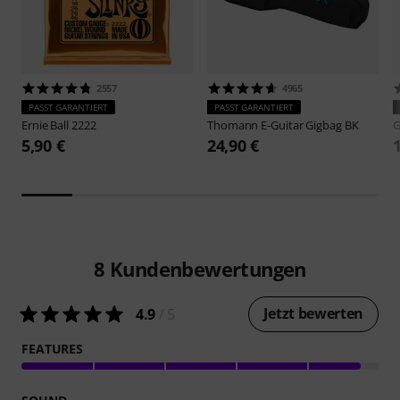
2557
4965
PASST GARANTIERT
PASST GARANTIERT
Ernie Ball
2222
Thomann
E-Guitar Gigbag BK
G
5,90 €
24,90 €
8
Kundenbewertungen
Jetzt bewerten
4.9
/ 5
FEATURES