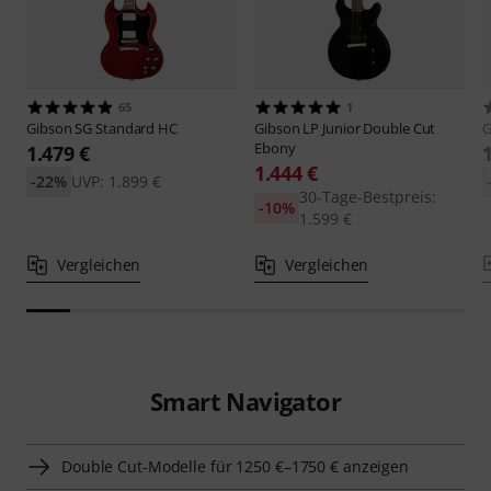
65
1
Gibson
SG Standard HC
Gibson
LP Junior Double Cut
G
Ebony
1.479 €
1.444 €
-22%
UVP: 1.899 €
30-Tage-Bestpreis:
-10%
1.599 €
Vergleichen
Vergleichen
Smart Navigator
Double Cut-Modelle für 1250 €–1750 € anzeigen