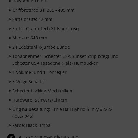
Halsprofil: Thin C
Griffbrettradius: 305 - 406 mm
Sattelbreite: 42 mm
Sattel: Graph Tech XL Black Tusq
Mensur: 648 mm
24 Edelstahl X-Jumbo Bünde
Tonabnehmer: Schecter USA Sunset Strip (Steg) und
Schecter USA Pasadena (Hals) Humbucker
1 Volume- und 1 Tonregler
5-Wege Schalter
Schecter Locking Mechaniken
Hardware: Schwarz/Chrom
Originalbesaitung: Ernie Ball Hybrid Slinky #2222
(.009-.046)
Farbe: Black Limba
30 Tage Money-Back-Garantie
30