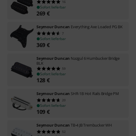
16
Sofort lieferbar
269
€
Seymour Duncan
Everything Axe Loaded PG BK
7
Sofort lieferbar
369
€
Seymour Duncan
Nazgul 6 Humbucker Bridge
BLK
59
Sofort lieferbar
128
€
Seymour Duncan
SHR-1B Hot Rails Bridge PM
20
Sofort lieferbar
109
€
Seymour Duncan
TB-4 JB Trembucker WH
52