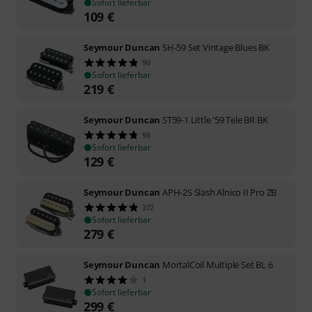
Sofort lieferbar
109
€
Seymour Duncan
SH-59 Set Vintage Blues BK
90
Sofort lieferbar
219
€
Seymour Duncan
ST59-1 Little '59 Tele BR BK
98
Sofort lieferbar
129
€
Seymour Duncan
APH-2S Slash Alnico II Pro ZB
372
Sofort lieferbar
279
€
Seymour Duncan
MortalCoil Multiple Set BL 6
1
Sofort lieferbar
299
€