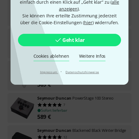
Seymour Duncan
SSL-1 Set California
einfach durch einen Klick auf „Geht klar“ zu (
alle
116
anzeigen
).
Sofort lieferbar
Sie können Ihre erteilte Zustimmung jederzeit
259
€
über die Cookie-Einstellungen (
hier
) widerrufen.
Seymour Duncan
SH-4 WH
Geht klar
91
Sofort lieferbar
109
€
Cookies ablehnen
Weitere Infos
Seymour Duncan
Triple Hot Rails Loaded PG WH
·
Impressum
Datenschutzhinweise
2
Sofort lieferbar
369
€
Seymour Duncan
PowerStage 100 Stereo
7
Sofort lieferbar
589
€
Seymour Duncan
Blackened Black Winter Bridge
12