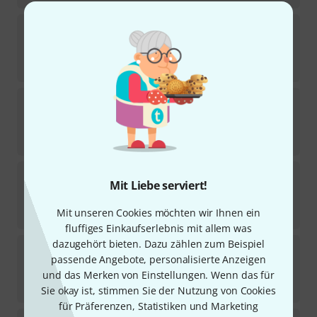
Seymour Duncan
SH2N-4C BLK
172
Sofort lieferbar
109
€
Seymour Duncan
SH-6 Set Distortion Mayhem
184
Sofort lieferbar
219
€
Seymour Duncan
Quarter Pound P/J Bass Set
Mit Liebe serviert!
80
Sofort lieferbar
Mit unseren Cookies möchten wir Ihnen ein
209
€
fluffiges Einkaufserlebnis mit allem was
dazugehört bieten. Dazu zählen zum Beispiel
Seymour Duncan
Black Winter Bridge
passende Angebote, personalisierte Anzeigen
69
Sofort lieferbar
und das Merken von Einstellungen. Wenn das für
129
€
Sie okay ist, stimmen Sie der Nutzung von Cookies
für Präferenzen, Statistiken und Marketing