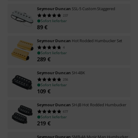
Seymour Duncan
SSL-5 Custom Staggered
237
Sofort lieferbar
89
€
Seymour Duncan
Hot Rodded Humbucker Set
4
Sofort lieferbar
289
€
Seymour Duncan
SH-4BK
256
Sofort lieferbar
109
€
Seymour Duncan
SH-JB Hot Rodded Humbucker
677
Sofort lieferbar
219
€
Seymour Duncan
SMB-4A Music Man Humbucker