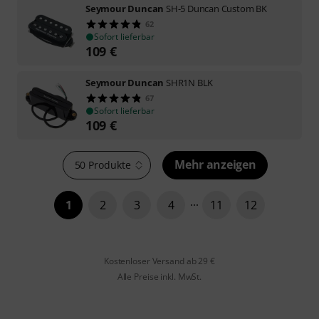
Seymour Duncan
SH-5 Duncan Custom BK
62
Sofort lieferbar
109
€
Seymour Duncan
SHR1N BLK
67
Sofort lieferbar
109
€
Mehr anzeigen
50 Produkte
1
2
3
4
11
12
Kostenloser Versand ab 29 €
Alle Preise inkl. MwSt.