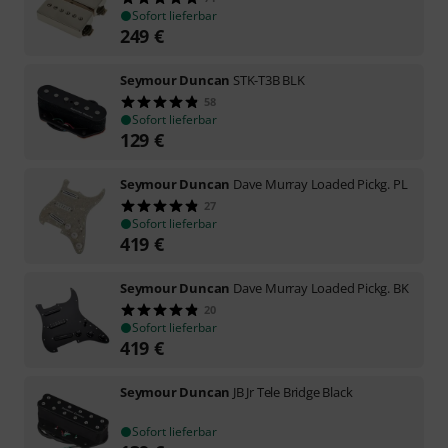
Sofort lieferbar
249
€
Seymour Duncan
STK-T3B BLK
58
Sofort lieferbar
129
€
Seymour Duncan
Dave Murray Loaded Pickg. PL
27
Sofort lieferbar
419
€
Seymour Duncan
Dave Murray Loaded Pickg. BK
20
Sofort lieferbar
419
€
Seymour Duncan
JB Jr Tele Bridge Black
Sofort lieferbar