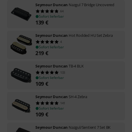
Seymour Duncan
Nazgul 7 Bridge Uncovered
64
Sofort lieferbar
139
€
Seymour Duncan
Hot Rodded HU Set Zebra
4
Sofort lieferbar
219
€
Seymour Duncan
TB-4 BLK
133
Sofort lieferbar
109
€
Seymour Duncan
SH-4 Zebra
141
Sofort lieferbar
109
€
Seymour Duncan
Nazgul/Sentient 7 Set BK