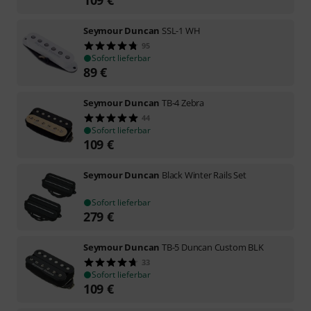
Seymour Duncan
SSL-1 WH
95
Sofort lieferbar
89
€
Seymour Duncan
TB-4 Zebra
44
Sofort lieferbar
109
€
Seymour Duncan
Black Winter Rails Set
Sofort lieferbar
279
€
Seymour Duncan
TB-5 Duncan Custom BLK
33
Sofort lieferbar
109
€