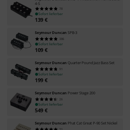
4-S
78
Sofort lieferbar
139
€
Seymour Duncan
SPB-3
386
Sofort lieferbar
109
€
Seymour Duncan
Quarter Pound Jazz Bass Set
91
Sofort lieferbar
199
€
Seymour Duncan
Power Stage 200
26
Sofort lieferbar
549
€
Seymour Duncan
Phat Cat Great P-90 Set Nickel
71