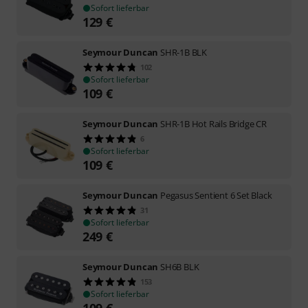
Sofort lieferbar
129
€
Seymour Duncan
SHR-1B BLK
102
Sofort lieferbar
109
€
Seymour Duncan
SHR-1B Hot Rails Bridge CR
6
Sofort lieferbar
109
€
Seymour Duncan
Pegasus Sentient 6 Set Black
31
Sofort lieferbar
249
€
Seymour Duncan
SH6B BLK
153
Sofort lieferbar
109
€