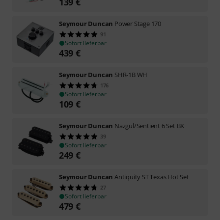
139
€
Seymour Duncan
Power Stage 170
91
Sofort lieferbar
439
€
Seymour Duncan
SHR-1B WH
176
Sofort lieferbar
109
€
Seymour Duncan
Nazgul/Sentient 6 Set BK
39
Sofort lieferbar
249
€
Seymour Duncan
Antiquity ST Texas Hot Set
27
Sofort lieferbar
479
€