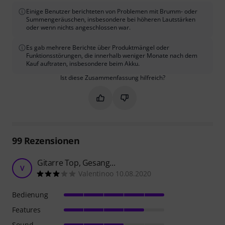
Einige Benutzer berichteten von Problemen mit Brumm- oder
Summengeräuschen, insbesondere bei höheren Lautstärken
oder wenn nichts angeschlossen war.
Es gab mehrere Berichte über Produktmängel oder
Funktionsstörungen, die innerhalb weniger Monate nach dem
Kauf auftraten, insbesondere beim Akku.
Ist diese Zusammenfassung hilfreich?
Markieren Sie diese Zusammenfassung
Markieren Sie diese Zusammen
99
Rezensionen
Gitarre Top, Gesang...
V
Valentinoo 10.08.2020
Bedienung
Features
Sound