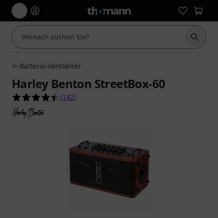
Suche 
Batterie-Verstärker
Harley Benton StreetBox-60
4.4 von 5 Sternen aus 142 Kundenbewertungen
(
142
)