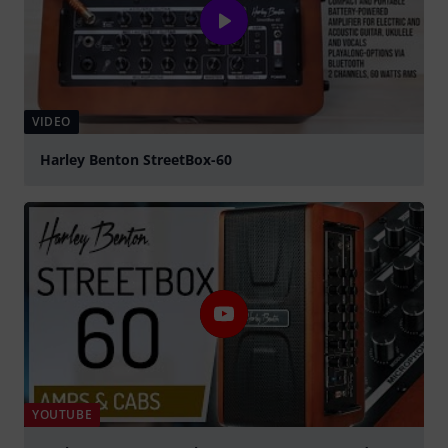
VIDEO
Harley Benton StreetBox-60
abspielen
YOUTUBE