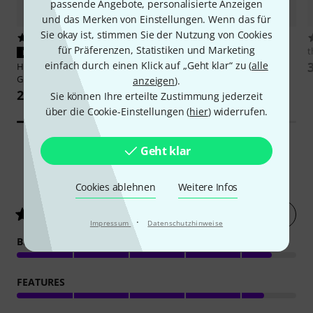
passende Angebote, personalisierte Anzeigen
und das Merken von Einstellungen. Wenn das für
Sie okay ist, stimmen Sie der Nutzung von Cookies
9
229
für Präferenzen, Statistiken und Marketing
t
PASST GARANTIERT
PASST GARANTIERT
einfach durch einen Klick auf „Geht klar“ zu (
alle
Harley Benton
Streetbox-60
Roadworx
Speaker Stand 2
Gigbag
anzeigen
).
35 €
24,90 €
Sie können Ihre erteilte Zustimmung jederzeit
über die Cookie-Einstellungen (
hier
) widerrufen.
Geht klar
142
Kundenbewertungen
Cookies ablehnen
Weitere Infos
Jetzt bewerten
4.4
/ 5
·
Impressum
Datenschutzhinweise
BEDIENUNG
FEATURES