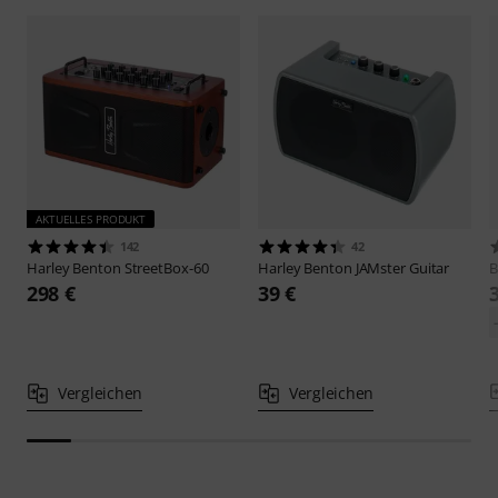
AKTUELLES PRODUKT
142
42
Harley Benton
StreetBox-60
Harley Benton
JAMster Guitar
B
298 €
39 €
Vergleichen
Vergleichen