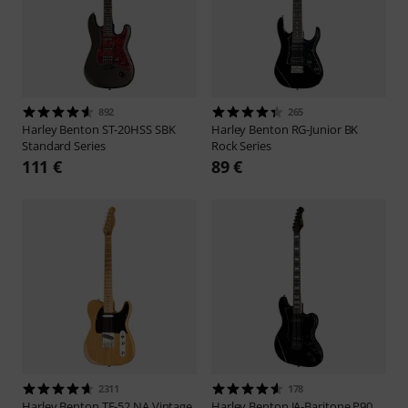
892
265
Harley Benton
ST-20HSS SBK
Harley Benton
RG-Junior BK
Standard Series
Rock Series
111 €
89 €
2311
178
Harley Benton
TE-52 NA Vintage
Harley Benton
JA-Baritone P90