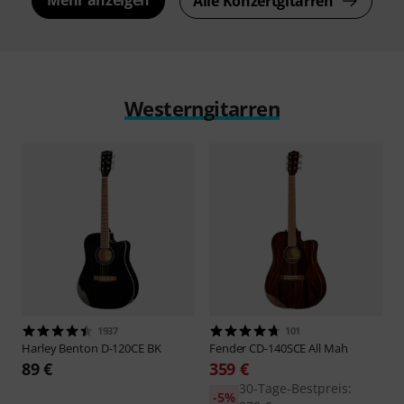
Alle Konzertgitarren
Westerngitarren
1937
101
Harley Benton
D-120CE BK
Fender
CD-140SCE All Mah
89 €
359 €
30-Tage-Bestpreis:
-5%