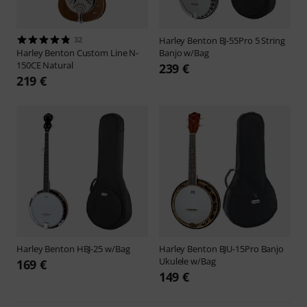
32
Harley Benton
BJ-55Pro 5 String
Harley Benton
Custom Line N-
Banjo w/Bag
150CE Natural
239 €
219 €
Harley Benton
HBJ-25 w/Bag
Harley Benton
BJU-15Pro Banjo
Ukulele w/Bag
169 €
149 €