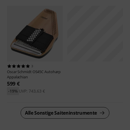
3
Oscar Schmidt
OS45C Autoharp
Appalachian
599 €
-19%
UVP: 743,63 €
Alle Sonstige Saiteninstrumente