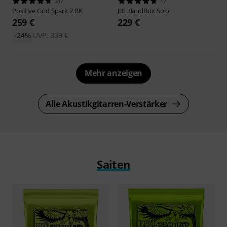
317
17
Positive Grid
Spark 2 BK
JBL
BandBox Solo
259 €
229 €
-24%
UVP: 339 €
Mehr anzeigen
Alle Akustikgitarren-Verstärker
Saiten