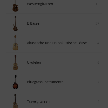
Westerngitarren
16
E-Bässe
37
Akustische und Halbakustische Bässe
4
Ukulelen
6
Bluegrass Instrumente
7
Travelgitarren
4