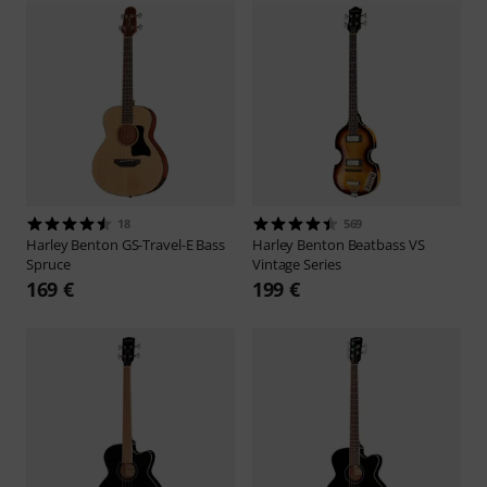
18
569
Harley Benton
GS-Travel-E Bass
Harley Benton
Beatbass VS
Spruce
Vintage Series
169 €
199 €