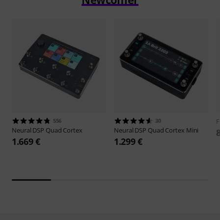
556
30
F
Neural DSP
Quad Cortex
Neural DSP
Quad Cortex Mini
1.669 €
1.299 €