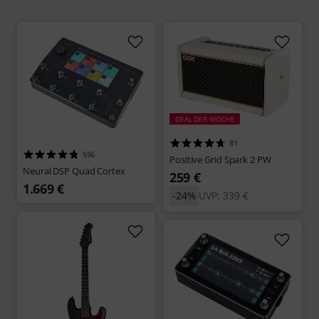
DEAL DER WOCHE
81
556
Positive Grid Spark 2 PW
Neural DSP Quad Cortex
259 €
1.669 €
-24%
UVP: 339 €