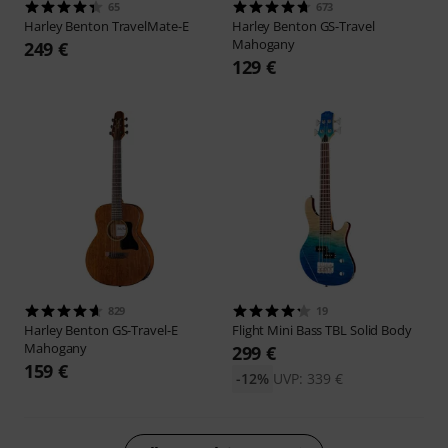
65
673
Harley Benton
TravelMate-E
Harley Benton
GS-Travel
Mahogany
249 €
129 €
829
19
Harley Benton
GS-Travel-E
Flight
Mini Bass TBL Solid Body
Mahogany
299 €
159 €
-12%
UVP: 339 €