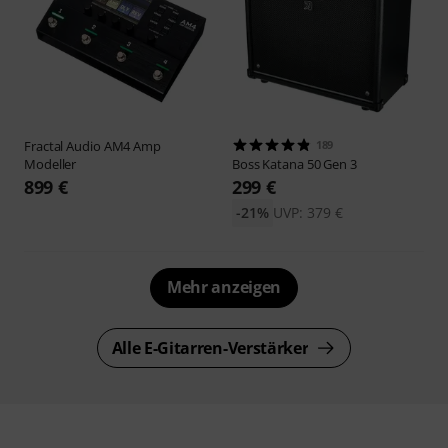
Fractal Audio
AM4 Amp
189
Modeller
Boss
Katana 50 Gen 3
899 €
299 €
-21%
UVP: 379 €
Mehr anzeigen
Alle E-Gitarren-Verstärker