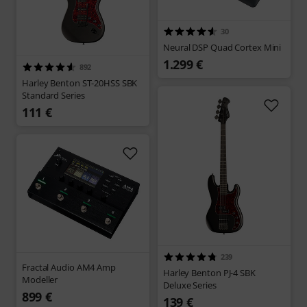
30
Neural DSP Quad Cortex Mini
1.299 €
892
Harley Benton ST-20HSS SBK
Standard Series
111 €
239
Fractal Audio AM4 Amp
Harley Benton PJ-4 SBK
Modeller
Deluxe Series
899 €
139 €