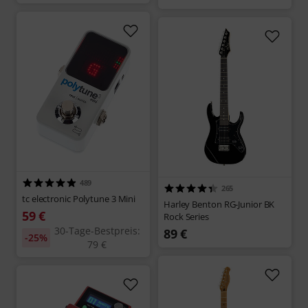
489
265
tc electronic Polytune 3 Mini
Harley Benton RG-Junior BK
59 €
Rock Series
30-Tage-Bestpreis:
89 €
-25%
79 €