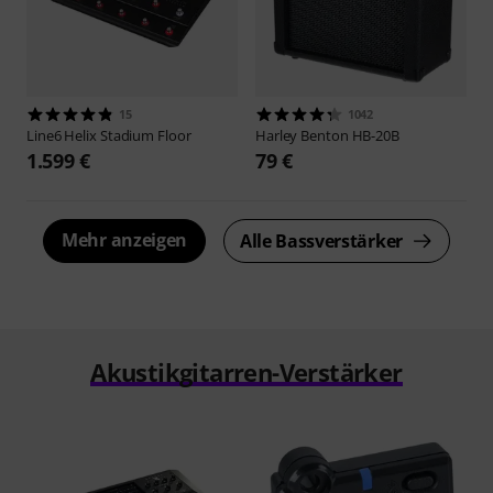
15
1042
Line6
Helix Stadium Floor
Harley Benton
HB-20B
1.599 €
79 €
Mehr anzeigen
Alle Bassverstärker
Akustikgitarren-Verstärker