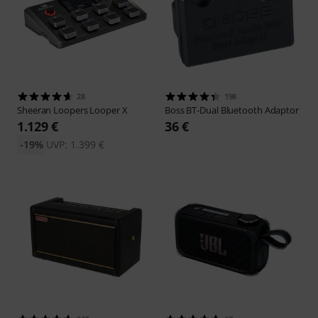
28
198
Sheeran Loopers
Looper X
Boss
BT-Dual Bluetooth Adaptor
1.129 €
36 €
-19%
UVP: 1.399 €