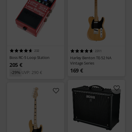
232
2311
Boss RC-5 Loop Station
Harley Benton TE-52 NA
Vintage Series
205 €
169 €
-29%
UVP: 290 €