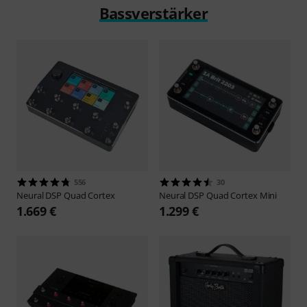
Bassverstärker
556
30
Neural DSP
Quad Cortex
Neural DSP
Quad Cortex Mini
1.669 €
1.299 €