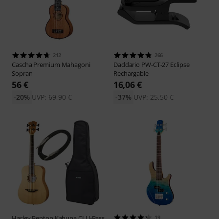
212
266
Cascha
Premium Mahagoni
Daddario
PW-CT-27 Eclipse
Sopran
Rechargable
56 €
16,06 €
-20%
UVP: 69,90 €
-37%
UVP: 25,50 €
Harley Benton
Kahuna CLU-Bass
19