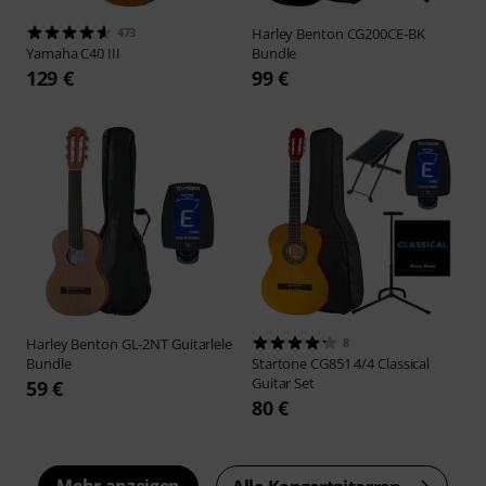
473
Harley Benton
CG200CE-BK
Yamaha
C40 III
Bundle
129 €
99 €
Harley Benton
GL-2NT Guitarlele
8
Bundle
Startone
CG851 4/4 Classical
Guitar Set
59 €
80 €
Mehr anzeigen