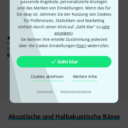
passende Angebote, personalisierte Anzeigen
und das Merken von Einstellungen. Wenn das für
Sie okay ist, stimmen Sie der Nutzung von Cookies
für Präferenzen, Statistiken und Marketing
einfach durch einen Klick auf „Geht klar“ zu (
alle
anzeigen
).
1109
26
Sie können Ihre erteilte Zustimmung jederzeit
Harley Benton
PB-Shorty BK
Squier
Sonic Precision Black
über die Cookie-Einstellungen (
hier
) widerrufen.
Standard Series
179 €
99 €
30-Tage-Bestpreis:
-5%
Geht klar
189 €
Cookies ablehnen
Weitere Infos
Mehr anzeigen
Alle E-Bässe
·
Impressum
Datenschutzhinweise
Akustische und Halbakustische Bässe