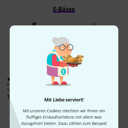
E-Bässe
239
1528
Harley Benton
PJ-4 SBK Deluxe
Harley Benton
JB-75MN NA
Series
Vintage Series
139 €
179 €
Mit Liebe serviert!
Mit unseren Cookies möchten wir Ihnen ein
fluffiges Einkaufserlebnis mit allem was
dazugehört bieten. Dazu zählen zum Beispiel