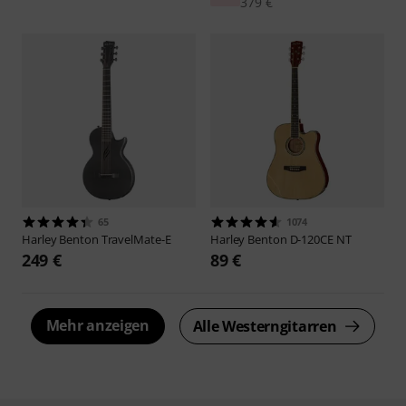
379 €
65
1074
Harley Benton
TravelMate-E
Harley Benton
D-120CE NT
249 €
89 €
Mehr anzeigen
Alle Westerngitarren