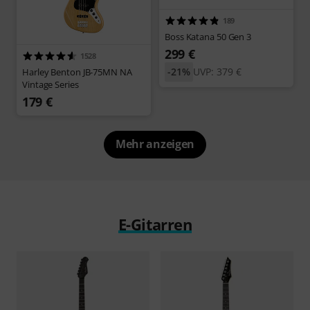
189
Boss Katana 50 Gen 3
299 €
1528
-21%
UVP: 379 €
Harley Benton JB-75MN NA
Vintage Series
179 €
Mehr anzeigen
E-Gitarren