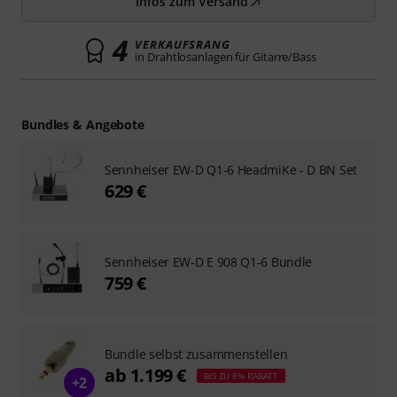
Infos zum Versand
4
VERKAUFSRANG
in Drahtlosanlagen für Gitarre/Bass
Bundles & Angebote
Sennheiser EW-D Q1-6 HeadmiKe - D BN Set
629 €
Sennheiser EW-D E 908 Q1-6 Bundle
759 €
Bundle selbst zusammenstellen
ab 1.199 €
BIS ZU 8% RABATT
+2