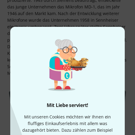
produzierte. 1945 durch Siemens beauftragt, entwickelte
das junge Unternehmen das Mikrofon MD-1, das im Jahr
1946 auf den Markt kam. Nach der Entwicklung weiterer
Mikrofone wurde das Unternehmen 1958 in Sennheiser
electronic umbenannt. Zwei Jahre später stellte Sennheiser
das dynamische Mikrofon MD 421 vor, das bis heute
produziert und von vielen nach wie vor sehr geschätzt wird.
Durch weitere Top-Entwicklungen wie beispielsweise dem
Kopfhörer HD 414 und dem Mikrofonklassiker MD 441
konnte das Unternehmen international überzeugen, sodass
Sennheiser heute einer der führenden Hersteller für
Mikrofon- und Kopfhörersysteme ist.
Mit Liebe serviert!
Mit unseren Cookies möchten wir Ihnen ein
fluffiges Einkaufserlebnis mit allem was
dazugehört bieten. Dazu zählen zum Beispiel