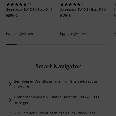
22
6
Sennheiser
EW-D SK Base Q1-6
Sennheiser
EW-D SK Base R1-6
S
589 €
579 €
Vergleichen
Vergleichen
Smart Navigator
Sennheiser Drahtlosanlagen für Gitarre/Bass zur
Übersicht
Drahtlosanlagen für Gitarre/Bass für 500 €–1000 €
anzeigen
Zur Kategorie Drahtlosanlagen für Gitarre/Bass