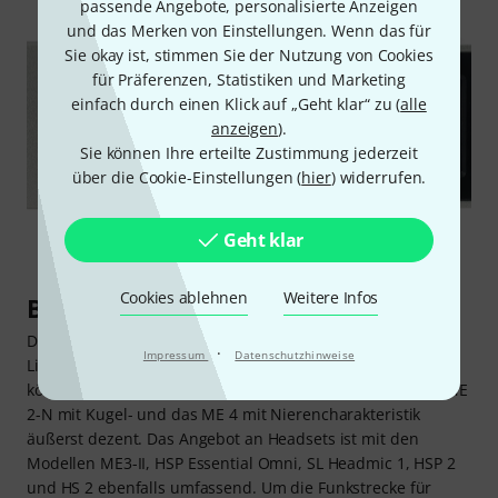
passende Angebote, personalisierte Anzeigen
und das Merken von Einstellungen. Wenn das für
Sie okay ist, stimmen Sie der Nutzung von Cookies
für Präferenzen, Statistiken und Marketing
einfach durch einen Klick auf „Geht klar“ zu (
alle
anzeigen
).
Sie können Ihre erteilte Zustimmung jederzeit
über die Cookie-Einstellungen (
hier
) widerrufen.
Geht klar
Cookies ablehnen
Weitere Infos
Beweist Vielseitigkeit
Die Auswahl an Ansteckmikrofonen, Headsets und
·
Impressum
Datenschutzhinweise
Linekabeln, die an den Sender angeschlossen werden
können, ist reichhaltig. Auf Blazer und Jacket wirken das ME
2-N mit Kugel- und das ME 4 mit Nierencharakteristik
äußerst dezent. Das Angebot an Headsets ist mit den
Modellen ME3-II, HSP Essential Omni, SL Headmic 1, HSP 2
und HS 2 ebenfalls umfassend. Um die Funkstrecke für