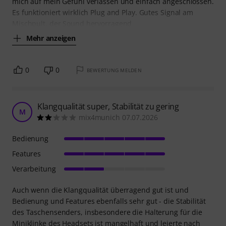
mich auf mein Gefühl verlassen und einfach angeschlossen.
Es funktioniert wirklich Plug and Play. Gutes Signal am
Mischpult, der Sound hervorragend
Mehr anzeigen
0
0
BEWERTUNG MELDEN
Klangqualität super, Stabilität zu gering
M
mix4munich 07.07.2026
Bedienung
Features
Verarbeitung
Auch wenn die Klangqualität überragend gut ist und
Bedienung und Features ebenfalls sehr gut - die Stabilität
des Taschensenders, insbesondere die Halterung für die
Miniklinke des Headsets ist mangelhaft und leierte nach