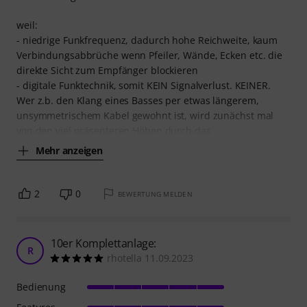
weil:
- niedrige Funkfrequenz, dadurch hohe Reichweite, kaum
Verbindungsabbrüche wenn Pfeiler, Wände, Ecken etc. die
direkte Sicht zum Empfänger blockieren
- digitale Funktechnik, somit KEIN Signalverlust. KEINER.
Wer z.b. den Klang eines Basses per etwas längerem,
unsymmetrischem Kabel gewohnt ist, wird zunächst mal
von den viel präsenteren Höhen durch das
Mehr anzeigen
2
0
BEWERTUNG MELDEN
10er Komplettanlage:
R
rhotella 11.09.2023
Bedienung