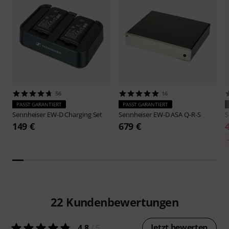
56
16
PASST GARANTIERT
PASST GARANTIERT
Sennheiser
EW-D Charging Set
Sennheiser
EW-D ASA Q-R-S
S
149 €
679 €
22
Kundenbewertungen
Jetzt bewerten
4.8
/ 5