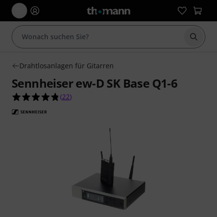
Suche 
Drahtlosanlagen für Gitarren
Sennheiser ew-D SK Base Q1-6
4.8 von 5 Sternen aus 22 Kundenbewertungen
(
22
)