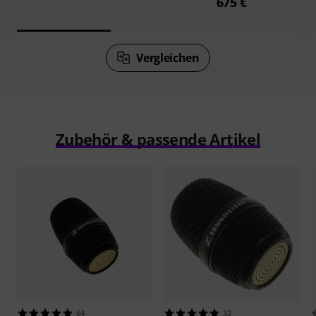
675 €
Vergleichen
Zubehör & passende Artikel
64
32