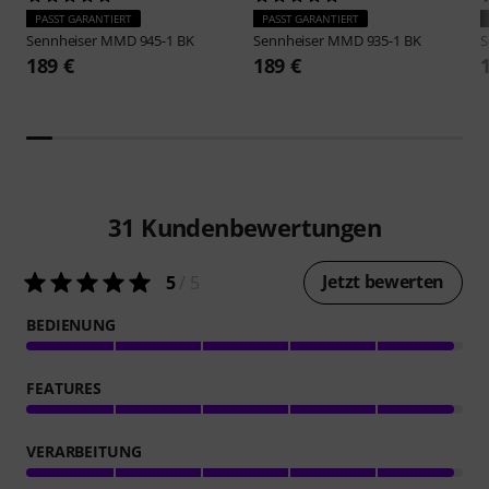
PASST GARANTIERT
PASST GARANTIERT
Sennheiser
MMD 945-1 BK
Sennheiser
MMD 935-1 BK
S
189 €
189 €
31
Kundenbewertungen
Jetzt bewerten
5
/ 5
BEDIENUNG
FEATURES
VERARBEITUNG