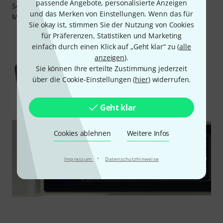
passende Angebote, personalisierte Anzeigen
Sennheiser heute einer der führenden Hersteller für
und das Merken von Einstellungen. Wenn das für
Mikrofon- und Kopfhörersysteme ist.
Sie okay ist, stimmen Sie der Nutzung von Cookies
für Präferenzen, Statistiken und Marketing
einfach durch einen Klick auf „Geht klar“ zu (
alle
anzeigen
).
Sie können Ihre erteilte Zustimmung jederzeit
über die Cookie-Einstellungen (
hier
) widerrufen.
Geht klar
Cookies ablehnen
Weitere Infos
·
Impressum
Datenschutzhinweise