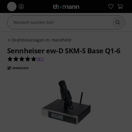
Suche 
Drahtlosanlagen m. Handheld
Sennheiser ew-D SKM-S Base Q1-6
5.0 von 5 Sternen aus 31 Kundenbewertungen
(
31
)