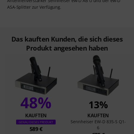
Antennenverstärker Sennheiser ew-D AB U und der ew-D
ASA-Splitter zur Verfügung.
Das kauften Kunden, die sich dieses
Produkt angesehen haben
48%
13%
KAUFTEN
KAUFTEN
Sennheiser EW-D 835-S Q1-
GENAU DIESES PRODUKT
6
589 €