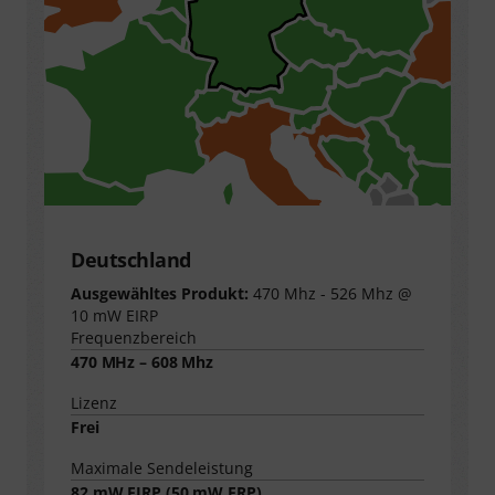
Deutschland
Ausgewähltes Produkt:
470 Mhz - 526 Mhz @
10 mW EIRP
Frequenzbereich
470 MHz – 608 Mhz
Lizenz
Frei
Maximale Sendeleistung
82
mW EIRP (
50
mW ERP)