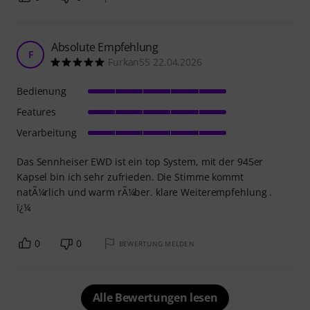
Absolute Empfehlung
F
Furkan55 22.04.2026
Bedienung
Features
Verarbeitung
Das Sennheiser EWD ist ein top System, mit der 945er
Kapsel bin ich sehr zufrieden. Die Stimme kommt
natÃ¼rlich und warm rÃ¼ber. klare Weiterempfehlung .
ï¿¼
0
0
BEWERTUNG MELDEN
Alle Bewertungen lesen