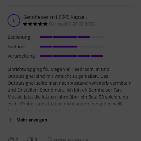
Sennheiser mit E945 Kapsel.
C
Caruso666 26.02.2026
Bedienung
Features
Verarbeitung
Einrichtung ging fix. Mega viel Headroom, In und
Outputsignal sind mit Vorsicht zu genießen. Das
Outputsignal sollte man nach Abstand vom Korb vermitteln
und Einstellen. Sound nun...ich bin eh Sennheiser Fan.
Musste jetzt die letzten Jahre über ein Beta 58 spielen, da
es die Proberaumsituation nicht anders hergeben wollt,
Bunker,klein, totgedämmt und ich musste mit
Mehr anzeigen
0
0
BEWERTUNG MELDEN