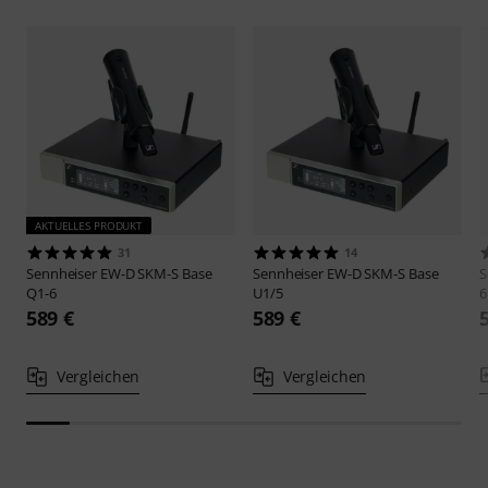
AKTUELLES PRODUKT
31
14
Sennheiser
EW-D SKM-S Base
Sennheiser
EW-D SKM-S Base
S
Q1-6
U1/5
6
589 €
589 €
Vergleichen
Vergleichen