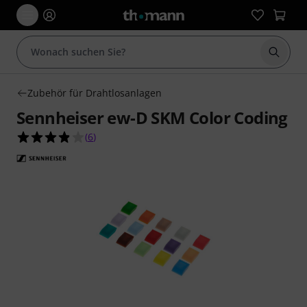
Suche 
Zubehör für Drahtlosanlagen
Sennheiser ew-D SKM Color Coding
3.8 von 5 Sternen aus 6 Kundenbewertungen
(
6
)