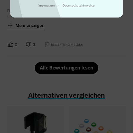
·
Impressum
Datenschutzhinweise
Die Anbringung ist auch etwas kompliziert, da man das
kleine Teil
Mehr anzeigen
0
0
BEWERTUNG MELDEN
Alle Bewertungen lesen
Alternativen vergleichen