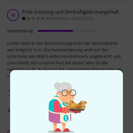
Preis-/Leistung und Sinnhaftigkeit mangelhaft. .
M
MarieHuana 06.03.2023
Verarbeitung
Leider steht in der Beschreibung nicht die Gesamtbreite
von lediglich 1cm. Die Farbmarkierung wird auf der
Unterseite des Mikro-Antennenstummels angebracht und
umschließt den unteren Part bei dieser Mini-Größe
natürlich nicht. Aufgrund der ungünstigen Platzierung am
Mikro und des winzigen "Farbkleckses" ist eine sinnvolle
Unterscheidung von verschiedenen Mikros auf
Mehr anzeigen
2
0
BEWERTUNG MELDEN
Mikrofona marķieris