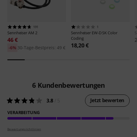
191
1
Sennheiser
AM 2
Sennheiser
EW-D SK Color
S
Coding
46 €
18,20 €
-6%
30-Tage-Bestpreis: 49 €
6
Kundenbewertungen
Jetzt bewerten
3.8
/ 5
VERARBEITUNG
Bewertungsrichtlinien