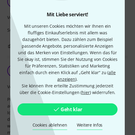
GM
Gunars Murnieks 25.11.2022
Mit Liebe serviert!
Verarbeitung
Mit unseren Cookies möchten wir Ihnen ein
Super! Noderīga lieta.
fluffiges Einkaufserlebnis mit allem was
dazugehört bieten. Dazu zählen zum Beispiel
1
0
passende Angebote, personalisierte Anzeigen
BEWERTUNG MELDEN
und das Merken von Einstellungen. Wenn das für
Sie okay ist, stimmen Sie der Nutzung von Cookies
für Präferenzen, Statistiken und Marketing
Zu teuer und zu klein
A
einfach durch einen Klick auf „Geht klar“ zu (
alle
ArchBTW 04.09.2024
anzeigen
).
Sie können Ihre erteilte Zustimmung jederzeit
Verarbeitung
über die Cookie-Einstellungen (
hier
) widerrufen.
Preislich zu teuer für das wenige Plastik. Zudem vom FOH
aus kaum noch zu erkennen, kann lediglich für die
Geht klar
Identifizierung verwendet werden, wenn man das Mikro in
der Hand hat. Das Ringsystem bei den Sennheiser G3/G4
Cookies ablehnen
Weitere Infos
war deutlich besser, es sei denn man möchte es gerade
möglichst dezent.