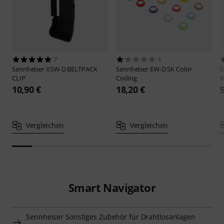
7
1
Sennheiser
XSW-D BELTPACK
Sennheiser
EW-D SK Color
S
CLIP
Coding
V
10,90 €
18,20 €
Vergleichen
Vergleichen
Smart Navigator
Sennheiser Sonstiges Zubehör für Drahtlosanlagen