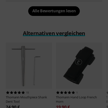
Alle Bewertungen lesen
Alternativen vergleichen
15
1
Thomann
Mouthpiece Shank
Thomann
Hand Loop French
Dent Tool
Horn
B
24,90 €
19,90 €