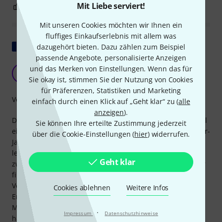
Mit Liebe serviert!
0
0
BEWERTUNG MELDEN
Mit unseren Cookies möchten wir Ihnen ein
fluffiges Einkaufserlebnis mit allem was
Original zeigen
dazugehört bieten. Dazu zählen zum Beispiel
passende Angebote, personalisierte Anzeigen
Rezension nach 2 Konzerten
und das Merken von Einstellungen. Wenn das für
B&
Bebop & Lead 15.12.2025
Sie okay ist, stimmen Sie der Nutzung von Cookies
für Präferenzen, Statistiken und Marketing
Verarbeitung
einfach durch einen Klick auf „Geht klar“ zu (
alle
anzeigen
).
Das Design ist optimal auf mein Instrument (in meinem Fall
Sie können Ihre erteilte Zustimmung jederzeit
eine Trompete) und meinen SD-System-Koffer aus den 90er-
über die Cookie-Einstellungen (
hier
) widerrufen.
Jahren abgestimmt; dank seiner Flexibilität lässt es sich
leicht anpassen. Man muss nur die richtige Position
Geht klar
zwischen Zügen und Schallbecher mithilfe der Klettbänder
finden. Ich positioniere es hinten, zwischen dem ersten
Ventil und dem Mundstück, da das Gewicht dort meiner
Cookies ablehnen
Weitere Infos
Erfahrung nach weniger Einfluss auf die Position des
Mundstücks hat. Sobald ich die richtige Position gefunden
·
Impressum
Datenschutzhinweise
habe, schneide ich die Bänder auf die passende Länge zu,