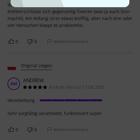
da genug für zwei Wicklungen vorhanden ist und die
Klettverschlüsse sich gegenseitig fixieren (was ja auch Sinn
macht!). Am Anfang ist es etwas knifflig, aber nach drei oder
vier Versuchen klappt es problemlos.
0
0
BEWERTUNG MELDEN
Original zeigen
ANDREW
AM
Andrzej Marosz 17.08.2025
Verarbeitung
Sehr sorgfältig verarbeitet, funktioniert super
0
0
BEWERTUNG MELDEN