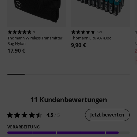
9
629
Thomann
Wireless Transmitter
Thomann
LR6 AA 40pc
H
Bag Nylon
M
9,90 €
17,90 €
11
Kundenbewertungen
Jetzt bewerten
4.5
/ 5
VERARBEITUNG