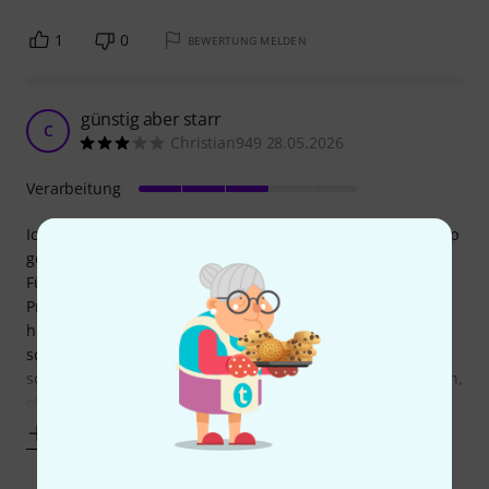
1
0
BEWERTUNG MELDEN
günstig aber starr
C
Christian949 28.05.2026
Verarbeitung
Ich habe dieses Produkt und ein Viviana Sound Sax TX Strap
gekauft.
Für den Preis hat mich der Lederbeutel des thomann
Produkts positiv überrascht. Gar nicht gut finde ich
hingegen die Klettbänder. Diese sind so starr und
scharfkantig (an den Seiten), dass es teilweise echt
schwierig ist, den Beutel damit am Instrument anzubringen,
ohne sich weh zu tun oder dass
Mehr anzeigen