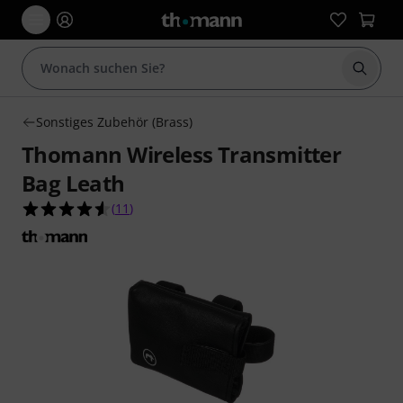
Suche 
Sonstiges Zubehör (Brass)
Thomann Wireless Transmitter
Bag Leath
4.5 von 5 Sternen aus 11 Kundenbewertungen
(
11
)