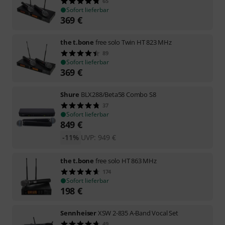
65
Sofort lieferbar
369
€
the t.bone
free solo Twin HT 823 MHz
89
Sofort lieferbar
369
€
Shure
BLX288/Beta58 Combo S8
37
Sofort lieferbar
849
€
-11%
UVP:
949
€
the t.bone
free solo HT 863 MHz
174
Sofort lieferbar
198
€
Sennheiser
XSW 2-835 A-Band Vocal Set
49