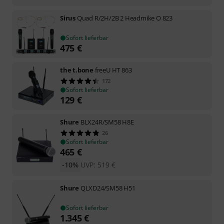
Sirus
Quad R/2H/2B 2 Headmike O 823
Sofort lieferbar
475
€
the t.bone
freeU HT 863
172
Sofort lieferbar
129
€
Shure
BLX24R/SM58 H8E
26
Sofort lieferbar
465
€
-10%
UVP:
519
€
Shure
QLXD24/SM58 H51
Sofort lieferbar
1.345
€