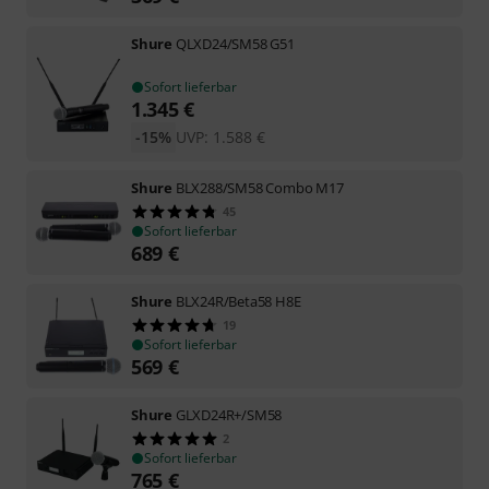
Shure
QLXD24/SM58 G51
Sofort lieferbar
1.345
€
-15%
UVP:
1.588
€
Shure
BLX288/SM58 Combo M17
45
Sofort lieferbar
689
€
Shure
BLX24R/Beta58 H8E
19
Sofort lieferbar
569
€
Shure
GLXD24R+/SM58
2
Sofort lieferbar
765
€