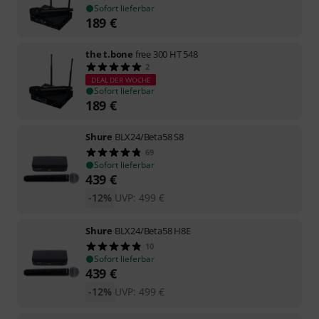
Sofort lieferbar
189
€
the t.bone
free 300 HT 548
2
DEAL DER WOCHE
Sofort lieferbar
189
€
Shure
BLX24/Beta58 S8
69
Sofort lieferbar
439
€
-12%
UVP:
499
€
Shure
BLX24/Beta58 H8E
10
Sofort lieferbar
439
€
-12%
UVP:
499
€