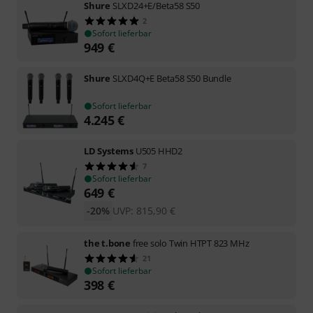
Shure
SLXD24+E/Beta58 S50
2
Sofort lieferbar
949
€
Shure
SLXD4Q+E Beta58 S50 Bundle
Sofort lieferbar
4.245
€
LD Systems
U505 HHD2
7
Sofort lieferbar
649
€
-20%
UVP:
815,90
€
the t.bone
free solo Twin HTPT 823 MHz
21
Sofort lieferbar
398
€