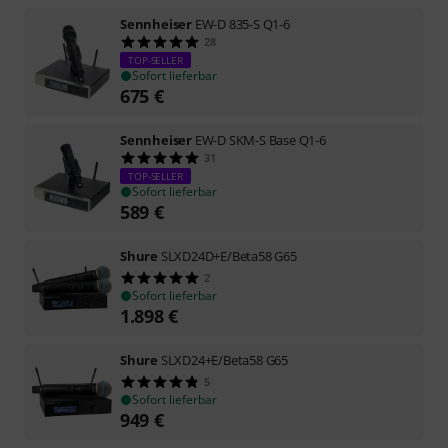
Sennheiser
EW-D 835-S Q1-6
28
TOP-SELLER
Sofort lieferbar
675
€
Sennheiser
EW-D SKM-S Base Q1-6
31
TOP-SELLER
Sofort lieferbar
589
€
Shure
SLXD24D+E/Beta58 G65
2
Sofort lieferbar
1.898
€
Shure
SLXD24+E/Beta58 G65
5
Sofort lieferbar
949
€