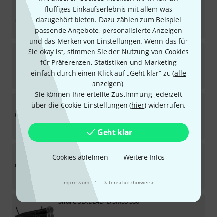
Shure
BLX288/SM58 Combo K3E
fluffiges Einkaufserlebnis mit allem was
7
dazugehört bieten. Dazu zählen zum Beispiel
Sofort lieferbar
689
€
passende Angebote, personalisierte Anzeigen
und das Merken von Einstellungen. Wenn das für
Shure
BLX24/SM58 T11
Sie okay ist, stimmen Sie der Nutzung von Cookies
82
für Präferenzen, Statistiken und Marketing
Sofort lieferbar
einfach durch einen Klick auf „Geht klar“ zu (
alle
369
€
anzeigen
).
Sie können Ihre erteilte Zustimmung jederzeit
Shure
SLXD24+E/SM58 S50
über die Cookie-Einstellungen (
hier
) widerrufen.
Sofort lieferbar
889
€
Geht klar
Shure
SLXD24+E/SM58 G65
Cookies ablehnen
Weitere Infos
2
Sofort lieferbar
889
€
·
Impressum
Datenschutzhinweise
Shure
SLXD24D+E/SM58 S50