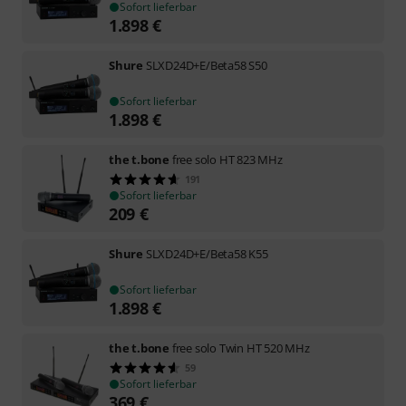
Sofort lieferbar
1.898
€
Shure
SLXD24D+E/Beta58 S50
Sofort lieferbar
1.898
€
the t.bone
free solo HT 823 MHz
191
Sofort lieferbar
209
€
Shure
SLXD24D+E/Beta58 K55
Sofort lieferbar
1.898
€
the t.bone
free solo Twin HT 520 MHz
59
Sofort lieferbar
369
€