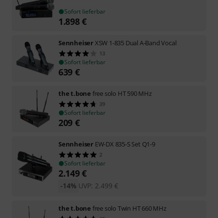
Sofort lieferbar
1.898
€
Sennheiser
XSW 1-835 Dual A-Band Vocal
13
Sofort lieferbar
639
€
the t.bone
free solo HT 590 MHz
39
Sofort lieferbar
209
€
Sennheiser
EW-DX 835-S Set Q1-9
2
Sofort lieferbar
2.149
€
-14%
UVP:
2.499
€
the t.bone
free solo Twin HT 660 MHz