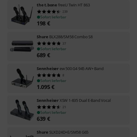
the t.bone
freeU Twin HT 863
239
Sofort lieferbar
198
€
Shure
BLX288/SM58 Combo S8
37
Sofort lieferbar
689
€
Sennheiser
ew 500 G4 945 AW+ Band
8
Sofort lieferbar
1.095
€
Sennheiser
XSW 1-835 Dual E-Band Vocal
21
Sofort lieferbar
639
€
Shure
SLXD24D+E/SM58 G65