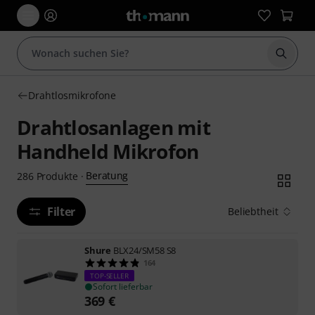
Suche 
Drahtlosmikrofone
Drahtlosanlagen mit
Handheld Mikrofon
Beratung
286
Produkte
·
Filter
Beliebtheit
Shure
BLX24/SM58 S8
164
TOP-SELLER
Sofort lieferbar
369
€