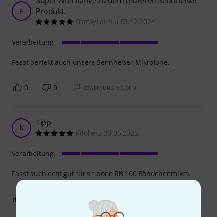
Super Alternative zu dem teureren Sennheiser
Produkt.
F
FrankyLaLeLu 03.12.2024
Verarbeitung
Passt perfekt auch unsere Sennheiser Mikrofone.
0
0
BEWERTUNG MELDEN
Tipp
K
Kiloherz 30.05.2025
Verarbeitung
Passt auch echt gut für's t.bone RB 100 Bändchenmikro.
0
0
BEWERTUNG MELDEN