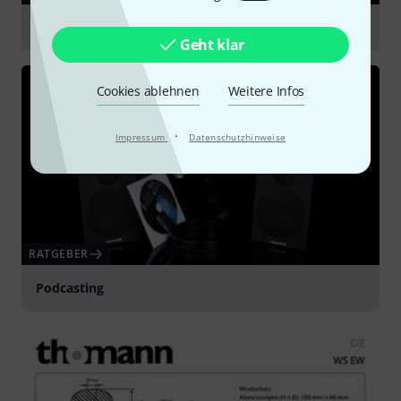
Mikrofonzubehör
Geht klar
Cookies ablehnen
Weitere Infos
·
Impressum
Datenschutzhinweise
RATGEBER
Podcasting