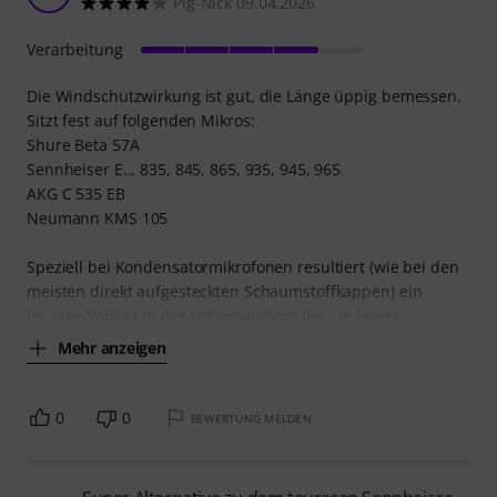
Pig-Nick 09.04.2026
Verarbeitung
Die Windschutzwirkung ist gut, die Länge üppig bemessen.
Sitzt fest auf folgenden Mikros:
Shure Beta 57A
Sennheiser E... 835, 845, 865, 935, 945, 965
AKG C 535 EB
Neumann KMS 105
Speziell bei Kondensatormikrofonen resultiert (wie bei den
meisten direkt aufgesteckten Schaumstoffkappen) ein
leichter Verlust in der Höhenwiedergabe - je feiner
Mehr anzeigen
0
0
BEWERTUNG MELDEN