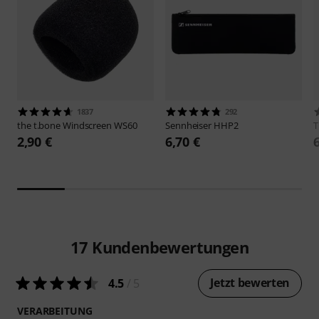
1837
292
the t.bone
Windscreen WS60
Sennheiser
HHP2
2,90 €
6,70 €
17
Kundenbewertungen
Jetzt bewerten
4.5
/ 5
VERARBEITUNG