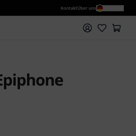
Kontakt
Über uns
DE / €
e mit Suchwort {searchTerm} starten
 Epiphone