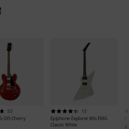
e
53
13
S-335 Cherry
Epiphone
Explorer 80s EMG
E
Classic White
6