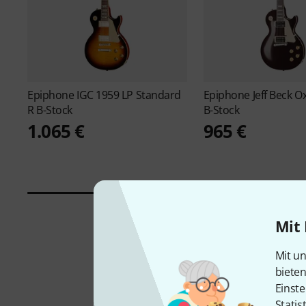
Epiphone
IGC 1959 LP Standard
Epiphone
Jeff Beck 
R B-Stock
B-Stock
1.065 €
965 €
Mit 
Mit un
biete
Einste
Statis