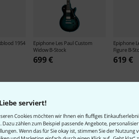
Oxblood 1954
Epiphone
Les Paul Custom
Epiphone
L
Widow B-Stock
Figure B-St
699 €
619 €
Liebe serviert!
seren Cookies möchten wir Ihnen ein fluffiges Einkaufserlebn
Mehr zu Epiphone
n. Dazu zählen zum Beispiel passende Angebote, personalisie
llungen. Wenn das für Sie okay ist, stimmen Sie der Nutzung 
tiken und Marketing einfach durch einen Klick auf „Geht klar“ z