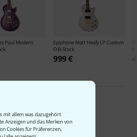
es Paul Modern
Epiphone
Matt Heafy LP Custom
E
ock
O B-Stock
B-
999 €
4
is mit allem was dazugehört
rte Anzeigen und das Merken von
von Cookies für Präferenzen,
u (
alle anzeigen
).