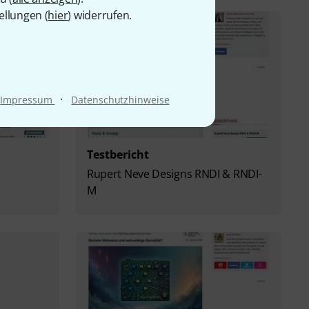
ellungen (
hier
) widerrufen.
·
Impressum
Datenschutzhinweise
Testbericht
Rupert Neve Designs RNDI & RNDI-
M