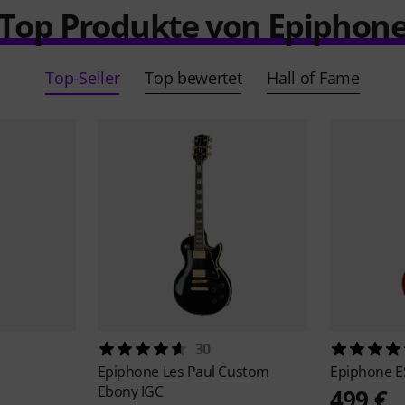
Top Produkte von Epiphon
Top-Seller
Top bewertet
Hall of Fame
30
Epiphone
Les Paul Custom
Epiphone
E
Ebony IGC
499 €