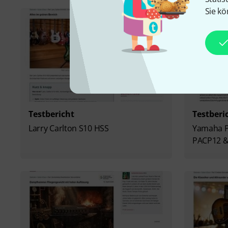
Sie kö
Testbericht
Testberi
Larry Carlton S10 HSS
Yamaha Pa
PACP12 