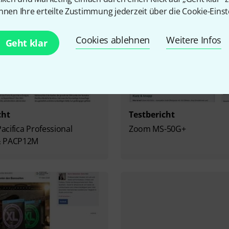
nnen Ihre erteilte Zustimmung jederzeit über die Cookie-Einst
Cookies ablehnen
Weitere Infos
Geht klar
cht
Testbericht
cifica Professional
Zoom MS-50G+
& PACP12M