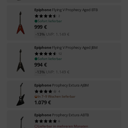
Epiphone
Flying V Prophecy Aged BTB
2
Sofort lieferbar
999
€
-13%
UVP:
1.149
€
Epiphone
Flying V Prophecy Aged JBM
12
Sofort lieferbar
994
€
-13%
UVP:
1.149
€
Epiphone
Prophecy Extura AJBM
4
In 7–9 Wochen lieferbar
1.079
€
Epiphone
Prophecy Extura ABTB
6
Lieferbar in mehreren Monaten