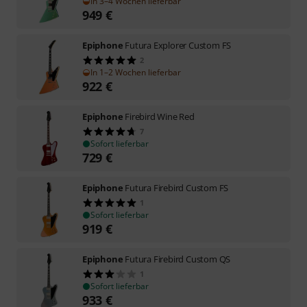
In 3–4 Wochen lieferbar
949
€
Epiphone
Futura Explorer Custom FS
2
In 1–2 Wochen lieferbar
922
€
Epiphone
Firebird Wine Red
7
Sofort lieferbar
729
€
Epiphone
Futura Firebird Custom FS
1
Sofort lieferbar
919
€
Epiphone
Futura Firebird Custom QS
1
Sofort lieferbar
933
€