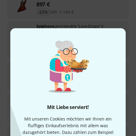
897
€
-22%
UVP:
1.149
€
Epiphone
Jimi Hendrix "Love Drops" V
8
Sofort lieferbar
1.199
€
-29%
UVP:
1.699
€
Epiphone
Flying V 70s Maui Blue B-Stock
Sofort lieferbar
609
€
Epiphone
Firebird Vintage Sunburst
35
Mit Liebe serviert!
Sofort lieferbar
699
€
Mit unseren Cookies möchten wir Ihnen ein
fluffiges Einkaufserlebnis mit allem was
Epiphone
Firebird Wine Red LH B-Stock
dazugehört bieten. Dazu zählen zum Beispiel