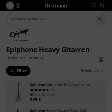
Suche 
Epiphone Heavy Gitarren
Beratung
18
Produkte
·
Filter
Beliebtheit
Epiphone
Explorer 80s EMG Classic White
14
Sofort lieferbar
949
€
Epiphone
Flying V Custom Futura QuiS