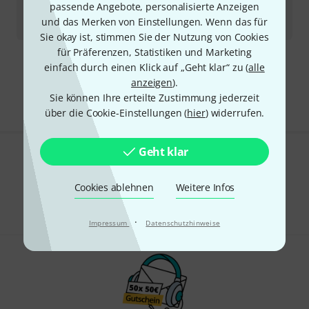
passende Angebote, personalisierte Anzeigen
Sofort lieferbar
und das Merken von Einstellungen. Wenn das für
699
€
Sie okay ist, stimmen Sie der Nutzung von Cookies
für Präferenzen, Statistiken und Marketing
einfach durch einen Klick auf „Geht klar“ zu (
alle
Kostenloser Versand ab 29 €
anzeigen
).
Alle Preise inkl. MwSt.
Sie können Ihre erteilte Zustimmung jederzeit
über die Cookie-Einstellungen (
hier
) widerrufen.
Geht klar
Gefällt Ihnen, was Sie sehen?
Cookies ablehnen
Weitere Infos
Teilen
Hilfe & Feedback
·
Impressum
Datenschutzhinweise