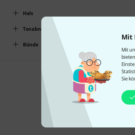
Hals
Tonabnehmer
Mit 
Bünde
Mit un
biete
Einste
Statis
Sie kö