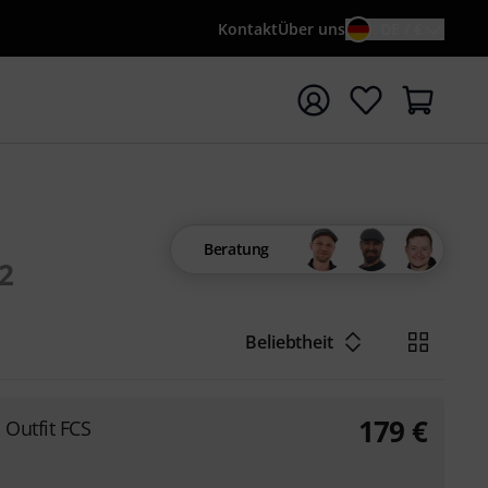
Kontakt
Über uns
DE / €
e mit Suchwort {searchTerm} starten
Beratung
2
Beliebtheit
179
€
Outfit FCS