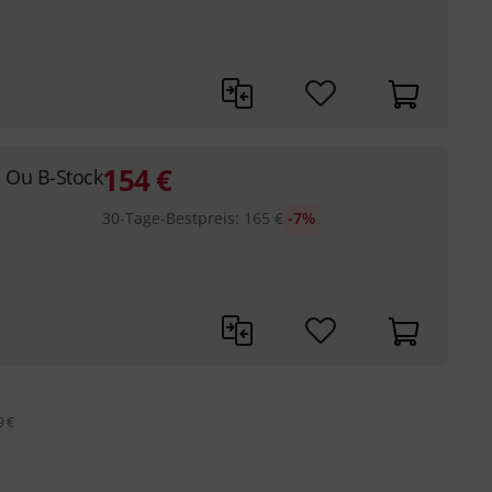
154
€
 Ou B-Stock
30-Tage-Bestpreis
:
165
€
-7%
9 €