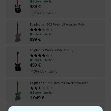
Sofort lieferbar
389
€
-17%
UVP:
469
€
Epiphone
1963 Firebird I Heather Poly
1
Sofort lieferbar
999
€
Epiphone
Wilshire P-90 Ebony
9
Sofort lieferbar
459
€
-13%
UVP:
529
€
Epiphone
1963 Firebird I InvernessGreen
2
Sofort lieferbar
1.049
€
Epiphone
1963 Firebird I Silver Mist