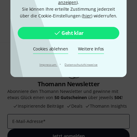
anzeigen
).
Sie können Ihre erteilte Zustimmung jederzeit
Gefällt Ihnen, was Sie sehen?
über die Cookie-Einstellungen (
hier
) widerrufen.
Teilen
Hilfe & Feedback
Geht klar
Cookies ablehnen
Weitere Infos
·
Impressum
Datenschutzhinweise
Thomann Newsletter
Abonniere den Thomann Newsletter und gewinne mit
etwas Glück einen von
50 Gutscheinen
über jeweils
50€
!
Inspirierende Beiträge
Deals
Thomann Insights
E-Mail-Adresse
*
Jetzt anmelden