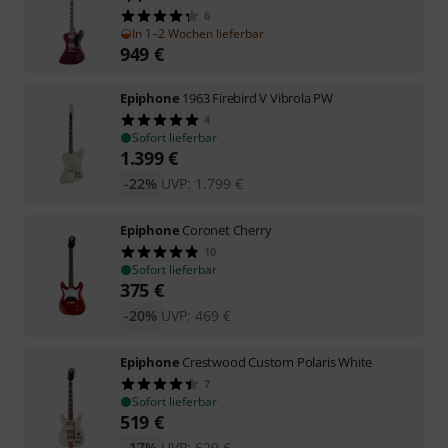
6
In 1–2 Wochen lieferbar
949
€
Epiphone
1963 Firebird V Vibrola PW
4
Sofort lieferbar
1.399
€
-22%
UVP:
1.799
€
Epiphone
Coronet Cherry
10
Sofort lieferbar
375
€
-20%
UVP:
469
€
Epiphone
Crestwood Custom Polaris White
7
Sofort lieferbar
519
€
-17%
UVP:
629
€