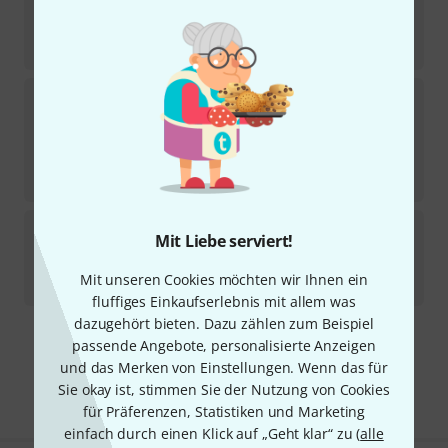
Sofort lieferbar
1.049
€
Epiphone
Coronet Ebony B-Stock
Sofort lieferbar
335
€
-7%
30-Tage-Bestpreis
:
359
€
Epiphone
1963 Firebird V Ember Red
Mit Liebe serviert!
5
Sofort lieferbar
Mit unseren Cookies möchten wir Ihnen ein
1.399
€
fluffiges Einkaufserlebnis mit allem was
dazugehört bieten. Dazu zählen zum Beispiel
passende Angebote, personalisierte Anzeigen
Kostenloser Versand ab 29 €
und das Merken von Einstellungen. Wenn das für
Alle Preise inkl. MwSt.
Sie okay ist, stimmen Sie der Nutzung von Cookies
für Präferenzen, Statistiken und Marketing
einfach durch einen Klick auf „Geht klar“ zu (
alle