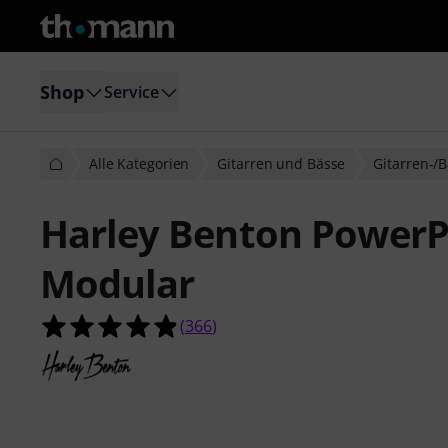
Shop
Service
Alle Kategorien
Gitarren und Bässe
Gitarren-/B
Harley Benton PowerP
Modular
4.8 von 5 Sternen aus 366 Kunden
(
366
)