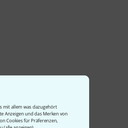
res
is mit allem was dazugehört
is zu
rte Anzeigen und das Merken von
von Cookies für Präferenzen,
u (
alle anzeigen
).