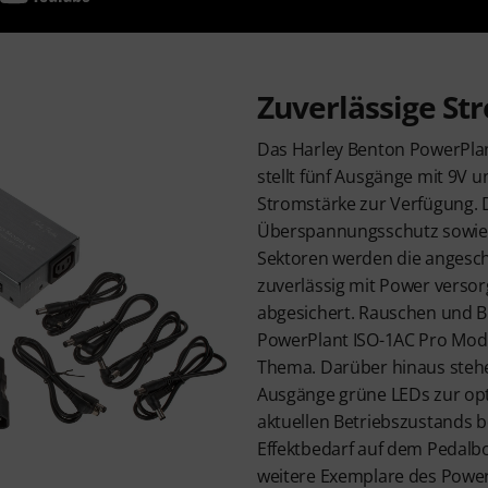
Zuverlässige S
Das Harley Benton PowerPla
stellt fünf Ausgänge mit 9V
Stromstärke zur Verfügung. 
Überspannungsschutz sowie e
Sektoren werden die angesch
zuverlässig mit Power versor
abgesichert. Rauschen und 
PowerPlant ISO-1AC Pro Mod
Thema. Darüber hinaus stehe
Ausgänge grüne LEDs zur op
aktuellen Betriebszustands be
Effektbedarf auf dem Pedal
weitere Exemplare des Powe