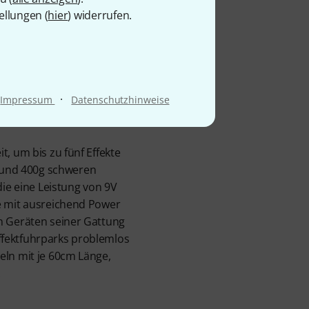
ellungen (
hier
) widerrufen.
te
·
Impressum
Datenschutzhinweise
, um bis zu fünf Effekte
 und 400g schweren
die eine Leistung von 9V
te mit ausreichend Power
n Geräten seiner Gattung
ffektfuhrparks problemlos
eln mit je 60cm Länge,
.