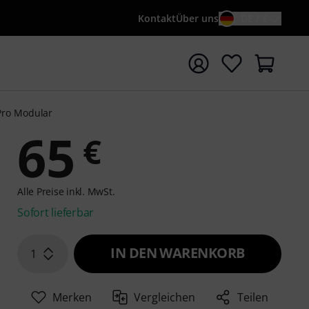
Kontakt
Über uns
DE / €
e mit Suchwort {searchTerm} starten
Pro Modular
65
€
Alle Preise inkl. MwSt.
Sofort lieferbar
IN DEN WARENKORB
1
Merken
Vergleichen
Teilen