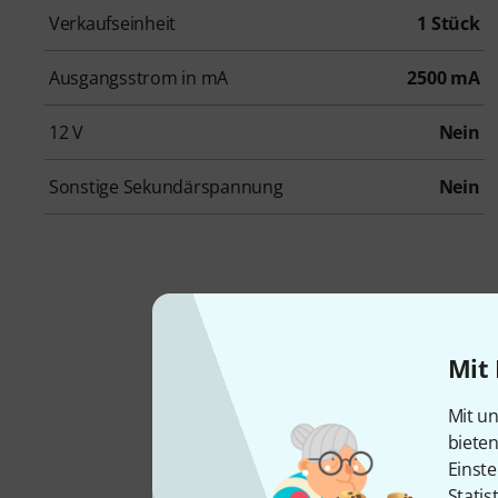
Verkaufseinheit
1 Stück
Ausgangsstrom in mA
2500 mA
12 V
Nein
Sonstige Sekundärspannung
Nein
Ka
Mit 
Mit un
Netz
biete
Einste
Statis