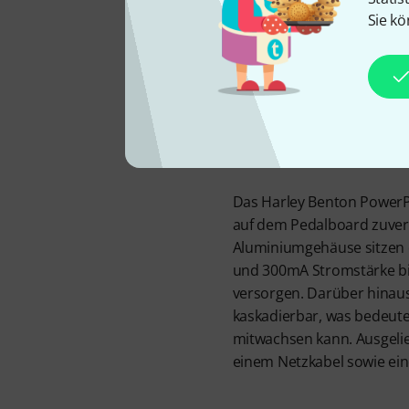
Sie kö
f
Das Harley Benton PowerPla
auf dem Pedalboard zuver
Aluminiumgehäuse sitzen da
und 300mA Stromstärke bie
versorgen. Darüber hinaus
kaskadierbar, was bedeute
mitwachsen kann. Ausgelie
einem Netzkabel sowie ei