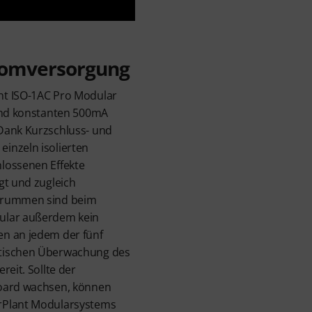
tromversorgung
nt ISO-1AC Pro Modular
 und konstanten 500mA
Dank Kurzschluss- und
inzeln isolierten
lossenen Effekte
gt und zugleich
Brummen sind beim
ular außerdem kein
n an jedem der fünf
tischen Überwachung des
reit. Sollte der
board wachsen, können
rPlant Modularsystems