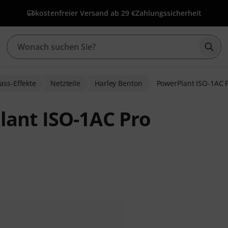
kostenfreier Versand ab 29 €
Zahlungssicherheit
Such
ass-Effekte
Netzteile
Harley Benton
PowerPlant ISO-1AC 
lant ISO-1AC Pro
bewertungen