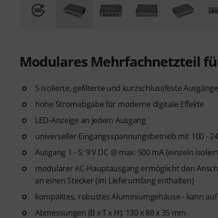
Modulares Mehrfachnetzteil fü
5 isolierte, gefilterte und kurzschlussfeste Ausg
hohe Stromabgabe für moderne digitale Effekte
LED-Anzeige an jedem Ausgang
universeller Eingangsspannungsbetrieb mit 100 - 2
Ausgang 1 - 5: 9 V DC @ max. 500 mA (einzeln isolier
modularer AC-Hauptausgang ermöglicht den Anschl
an einen Stecker (im Lieferumfang enthalten)
kompaktes, robustes Aluminiumgehäuse - kann auf
Abmessungen (B x T x H): 130 x 88 x 35 mm