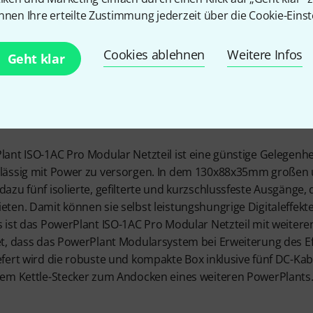
nnen Ihre erteilte Zustimmung jederzeit über die Cookie-Einst
ünf Effek
Cookies ablehnen
Weitere Infos
Geht klar
nt ISO-1AC Pro Modular Netzteil ist eine günstige Gelegenheit
lässig mit Power zu versorgen. In dem 130x88x35mm großen
zu fünf isolierte, gefilterte und kurzschlussfeste Ausgänge, 
ten. Damit können sie selbst leistungshungrige Digitaleffek
 ist das PowerPlant ISO-1AC Pro Modular Netzteil mit weitere
t, dass das PowerPlant Modularsystem bei Erweiterung des E
fert wird die robuste und kompakte Box inklusive fünf DC-Kab
nem Kettle-Stecker zum Andocken eines weiteren PowerPlants