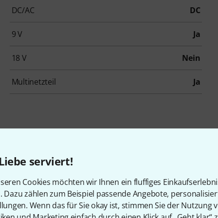
DC/AC
DC
9 V
Ja
18 V
Nein
Multinetzteil
Ja
skadierba
Liebe serviert!
seren Cookies möchten wir Ihnen ein fluffiges Einkaufserlebn
teil für b
n. Dazu zählen zum Beispiel passende Angebote, personalisie
llungen. Wenn das für Sie okay ist, stimmen Sie der Nutzung 
tiken und Marketing einfach durch einen Klick auf „Geht klar“ z