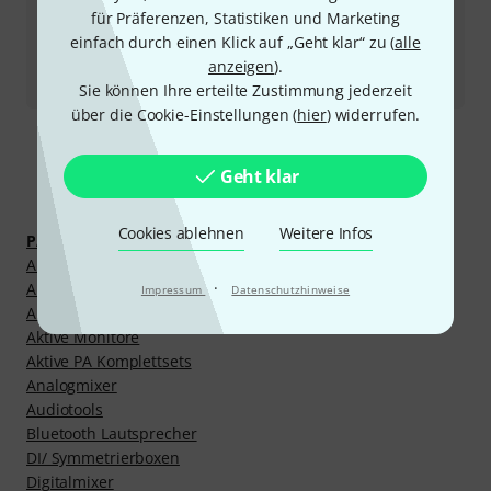
Produkt zurücksenden
für Präferenzen, Statistiken und Marketing
einfach durch einen Klick auf „Geht klar“ zu (
alle
Alle Ansprechpartner
anzeigen
).
Sie können Ihre erteilte Zustimmung jederzeit
über die Cookie-Einstellungen (
hier
) widerrufen.
Geht klar
Mehr entdecken
Cookies ablehnen
Weitere Infos
PA- und Beschallungsequipment
Akkubetriebene PA-Lautsprecher
·
Aktive Bassboxen
Impressum
Datenschutzhinweise
Aktive Fullrange Lautsprecher
Aktive Monitore
Aktive PA Komplettsets
Analogmixer
Audiotools
Bluetooth Lautsprecher
DI/ Symmetrierboxen
Digitalmixer