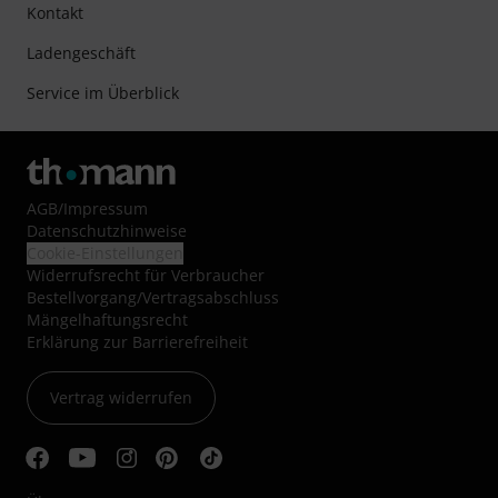
Kontakt
Ladengeschäft
Service im Überblick
AGB
/
Impressum
Datenschutzhinweise
Cookie-Einstellungen
Widerrufsrecht für Verbraucher
Bestellvorgang/Vertragsabschluss
Mängelhaftungsrecht
Erklärung zur Barrierefreiheit
Vertrag widerrufen