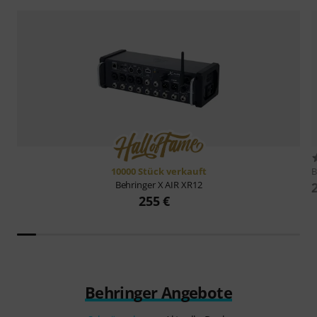
10000 Stück verkauft
B
Behringer
X AIR XR12
255 €
Behringer Angebote