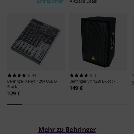
Schnäppchen
Aktuelle Deals
44
3
B
Behringer
Xenyx 1204 USB B-
Behringer
VP 1220 B-Stock
Stock
149 €
129 €
Mehr zu Behringer