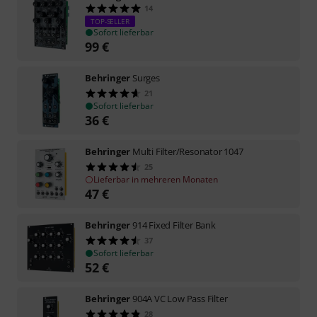
14
TOP-SELLER
Sofort lieferbar
99
€
Behringer
Surges
21
Sofort lieferbar
36
€
Behringer
Multi Filter/Resonator 1047
25
Lieferbar in mehreren Monaten
47
€
Behringer
914 Fixed Filter Bank
37
Sofort lieferbar
52
€
Behringer
904A VC Low Pass Filter
28