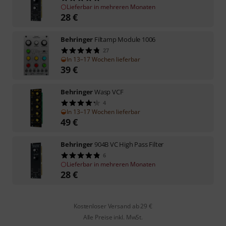
Lieferbar in mehreren Monaten
28
€
Behringer
Filtamp Module 1006
27
In 13–17 Wochen lieferbar
39
€
Behringer
Wasp VCF
4
In 13–17 Wochen lieferbar
49
€
Behringer
904B VC High Pass Filter
6
Lieferbar in mehreren Monaten
28
€
Kostenloser Versand ab 29 €
Alle Preise inkl. MwSt.