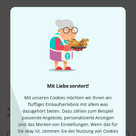
Gefällt Ihnen, was Sie sehen?
Teilen
Hilfe & Feedback
Mit Liebe serviert!
Mit unseren Cookies möchten wir Ihnen ein
Thomann Newsletter
fluffiges Einkaufserlebnis mit allem was
Abonniere den Thomann Newsletter und gewinne mit
dazugehört bieten. Dazu zählen zum Beispiel
etwas Glück einen von
50 Gutscheinen
über jeweils
50€
!
passende Angebote, personalisierte Anzeigen
Inspirierende Beiträge
Deals
Thomann Insights
und das Merken von Einstellungen. Wenn das für
Sie okay ist, stimmen Sie der Nutzung von Cookies