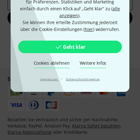
für Präferenzen, Statistiken und Marketing
E-Mail-Adresse
*
einfach durch einen Klick auf „Geht klar“ zu (
alle
anzeigen
).
Jetzt anmelden
Sie können Ihre erteilte Zustimmung jederzeit
über die Cookie-Einstellungen (
hier
) widerrufen.
Mit Klick auf „Jetzt anmelden“ stimmen Sie dem Erhalt von E-Mail-
Werbung und einer Messung des E-Mail-Nutzungsverhaltens zu. Die
Abmeldung ist jederzeit möglich. Weitere Informationen finden Sie in
Geht klar
unseren
Datenschutzhinweisen
.
* Pflichtfeld
Cookies ablehnen
Weitere Infos
Sicher einkaufen & bezahlen
·
Impressum
Datenschutzhinweise
Bezahlen Sie vertraulich und sicher per Nachnahme,
Vorkasse, PayPal, Amazon Pay,
Klarna Sofort bezahlen
,
Klarna Ratenzahlung
oder Kreditkarte.