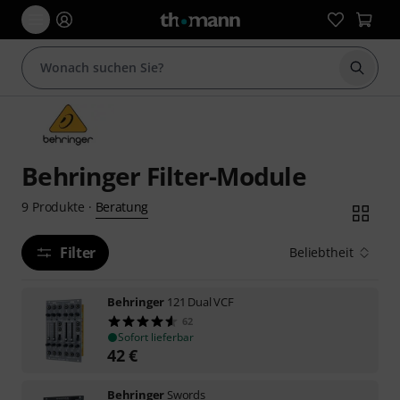
Suche 
Behringer Filter-Module
Beratung
9
Produkte
·
Filter
Beliebtheit
Behringer
121 Dual VCF
62
Sofort lieferbar
42
€
Behringer
Swords