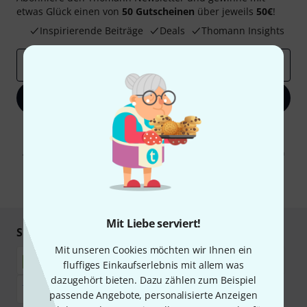
etwas Glück einen von
50 Gutscheinen
über jeweils
50€
!
Inspirierende Beiträge
Deals
Thomann Insights
E-Mail-Adresse
*
Jetzt anmelden
Mit Klick auf „Jetzt anmelden“ stimmen Sie dem Erhalt von E-Mail-
Werbung und einer Messung des E-Mail-Nutzungsverhaltens zu. Die
Abmeldung ist jederzeit möglich. Weitere Informationen finden Sie in
unseren
Datenschutzhinweisen
.
* Pflichtfeld
Mit Liebe serviert!
Sicher einkaufen & bezahlen
Mit unseren Cookies möchten wir Ihnen ein
fluffiges Einkaufserlebnis mit allem was
dazugehört bieten. Dazu zählen zum Beispiel
passende Angebote, personalisierte Anzeigen