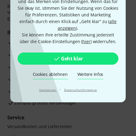
und das Merken von Einstellungen. Wenn das für
Bezahlen Sie vertraulich und sicher per Nachnahme,
Sie okay ist, stimmen Sie der Nutzung von Cookies
Vorkasse, PayPal, Amazon Pay,
Klarna Sofort bezahlen
,
für Präferenzen, Statistiken und Marketing
Klarna Ratenzahlung
oder Kreditkarte.
einfach durch einen Klick auf „Geht klar“ zu (
alle
anzeigen
).
Ihre Vorteile
Sie können Ihre erteilte Zustimmung jederzeit
über die Cookie-Einstellungen (
hier
) widerrufen.
3 Jahre Thomann Garantie
30 Tage Money-Back-Garantie
Geht klar
Reparaturservice
Cookies ablehnen
Weitere Infos
Beratung durch Fachexperten
·
Zufriedenheitsgarantie
Impressum
Datenschutzhinweise
Europas größtes Versandlager
Service
Versandkosten und Lieferzeiten