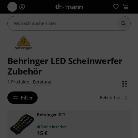
Suche 
Behringer LED Scheinwerfer
Zubehör
Beratung
1
Produkte
·
Filter
Beliebtheit
Behringer
IRC1
Sofort lieferbar
15
€