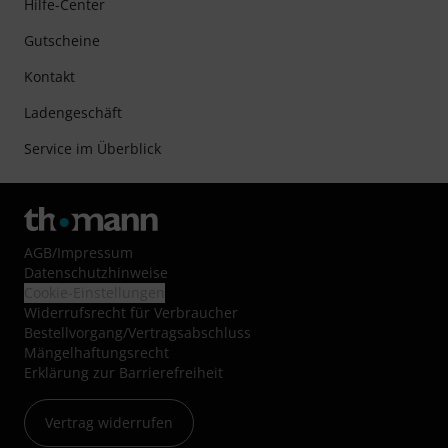
Hilfe-Center
Gutscheine
Kontakt
Ladengeschäft
Service im Überblick
AGB
/
Impressum
Datenschutzhinweise
Cookie-Einstellungen
Widerrufsrecht für Verbraucher
Bestellvorgang/Vertragsabschluss
Mängelhaftungsrecht
Erklärung zur Barrierefreiheit
Vertrag widerrufen