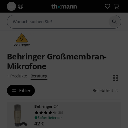
Suche 
Behringer Großmembran-
Mikrofone
Beratung
1
Produkte
·
Filter
Beliebtheit
Behringer
C-1
389
Sofort lieferbar
42
€