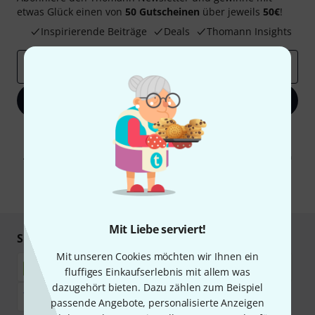
etwas Glück einen von
50 Gutscheinen
über jeweils
50€
!
Inspirierende Beiträge
Deals
Thomann Insights
E-Mail-Adresse
*
Jetzt anmelden
Mit Klick auf „Jetzt anmelden“ stimmen Sie dem Erhalt von E-Mail-
Werbung und einer Messung des E-Mail-Nutzungsverhaltens zu. Die
Abmeldung ist jederzeit möglich. Weitere Informationen finden Sie in
unseren
Datenschutzhinweisen
.
* Pflichtfeld
Mit Liebe serviert!
Sicher einkaufen & bezahlen
Mit unseren Cookies möchten wir Ihnen ein
fluffiges Einkaufserlebnis mit allem was
dazugehört bieten. Dazu zählen zum Beispiel
passende Angebote, personalisierte Anzeigen