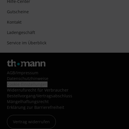
Hilfe-Center
Gutscheine
Kontakt
Ladengeschäft
Service im Überblick
AGB
/
Impressum
Datenschutzhinweise
Cookie-Einstellungen
Widerrufsrecht für Verbraucher
Bestellvorgang/Vertragsabschluss
Mängelhaftungsrecht
Erklärung zur Barrierefreiheit
Vertrag widerrufen