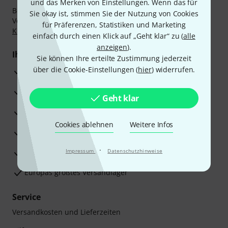
und das Merken von Einstellungen. Wenn das für
Bezahlen Sie vertraulich und sicher per Nachnahme,
Sie okay ist, stimmen Sie der Nutzung von Cookies
Vorkasse, PayPal, Amazon Pay,
Klarna Sofort bezahlen
,
für Präferenzen, Statistiken und Marketing
Klarna Ratenzahlung
oder Kreditkarte.
einfach durch einen Klick auf „Geht klar“ zu (
alle
anzeigen
).
Ihre Vorteile
Sie können Ihre erteilte Zustimmung jederzeit
über die Cookie-Einstellungen (
hier
) widerrufen.
3 Jahre Thomann Garantie
30 Tage Money-Back-Garantie
Geht klar
Reparaturservice
Cookies ablehnen
Weitere Infos
Beratung durch Fachexperten
·
Zufriedenheitsgarantie
Impressum
Datenschutzhinweise
Europas größtes Versandlager
Service
Versandkosten und Lieferzeiten