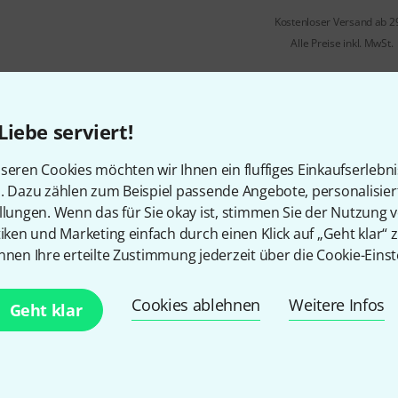
Kostenloser Versand ab 2
Alle Preise inkl. MwSt.
Liebe serviert!
seren Cookies möchten wir Ihnen ein fluffiges Einkaufserlebn
n. Dazu zählen zum Beispiel passende Angebote, personalisie
llungen. Wenn das für Sie okay ist, stimmen Sie der Nutzung 
tiken und Marketing einfach durch einen Klick auf „Geht klar“ z
nnen Ihre erteilte Zustimmung jederzeit über die Cookie-Einst
Gefällt Ihnen, was Sie sehen?
Cookies ablehnen
Weitere Infos
Geht klar
Teilen
Hilfe & Feedback