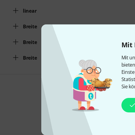
linear
Breite
Breite
Mit 
Mit un
Breite
biete
Einste
Statis
Sie kö