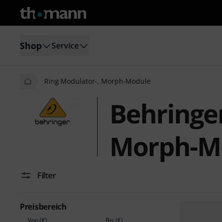
Shop
Service
Ring Modulator-, Morph-Module
Behringer
Morph-M
Filter
Preisbereich
Von (€)
Bis (€)