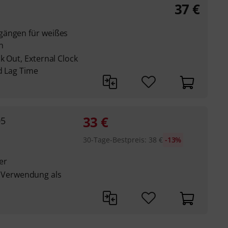
37
€
gängen für weißes
n
k Out, External Clock
d Lag Time
33
€
05
30-Tage-Bestpreis
:
38
€
-13%
er
Verwendung als