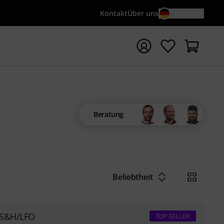
Kontakt
Über uns
DE / €
e mit Suchwort {searchTerm} starten
Beratung
Beliebtheit
/S&H/LFO
TOP-SELLER