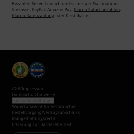
Bezahlen Sie vertraulich und sicher per Nachnahme,
Vorkasse, PayPal, Amazon Pay,
Klarna Sofort bezahlen
,
Klarna Ratenzahlung
oder Kreditkarte.
AGB
/
Impressum
Datenschutzhinweise
Cookie-Einstellungen
Widerrufsrecht für Verbraucher
Bestellvorgang/Vertragsabschluss
Mängelhaftungsrecht
Erklärung zur Barrierefreiheit