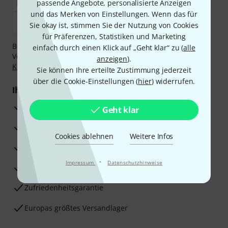
passende Angebote, personalisierte Anzeigen
und das Merken von Einstellungen. Wenn das für
Sie okay ist, stimmen Sie der Nutzung von Cookies
für Präferenzen, Statistiken und Marketing
Bezahlen Sie vertraulich und sicher per Nachnahme,
einfach durch einen Klick auf „Geht klar“ zu (
alle
Vorkasse, PayPal, Amazon Pay,
Klarna Sofort bezahlen
,
anzeigen
).
Klarna Ratenzahlung
oder Kreditkarte.
Sie können Ihre erteilte Zustimmung jederzeit
über die Cookie-Einstellungen (
hier
) widerrufen.
Ihre Vorteile
3 Jahre Thomann Garantie
Geht klar
30 Tage Money-Back-Garantie
Cookies ablehnen
Weitere Infos
Reparaturservice
·
Impressum
Datenschutzhinweise
Beratung durch Fachexperten
Zufriedenheitsgarantie
Europas größtes Versandlager