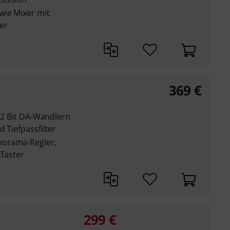
wie Mixer mit
er
369
€
 12 Bit DA-Wandlern
 Tiefpassfilter
norama-Regler,
-Taster
299
€