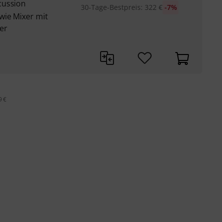
cussion
30-Tage-Bestpreis
:
322
€
-7%
wie Mixer mit
er
9 €