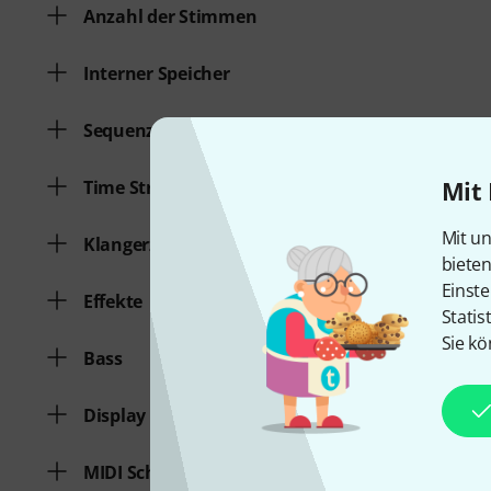
Anzahl der Stimmen
Interner Speicher
Sequenzer
Mit 
Time Stretching
Mit un
Klangerzeugung
biete
Einste
Effekte
Statis
Sie kö
Bass
Display
MIDI Schnittstelle