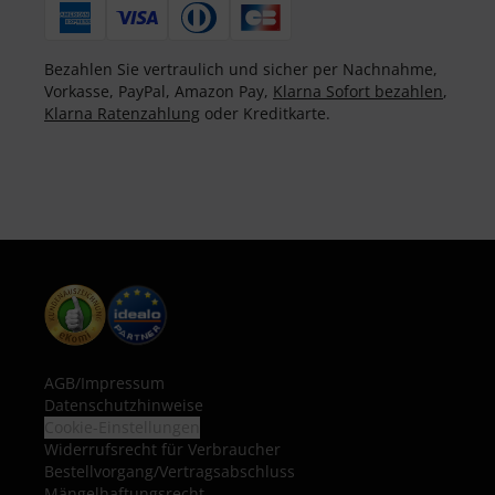
Bezahlen Sie vertraulich und sicher per Nachnahme,
Vorkasse, PayPal, Amazon Pay,
Klarna Sofort bezahlen
,
Klarna Ratenzahlung
oder Kreditkarte.
AGB
/
Impressum
Datenschutzhinweise
Cookie-Einstellungen
Widerrufsrecht für Verbraucher
Bestellvorgang/Vertragsabschluss
Mängelhaftungsrecht