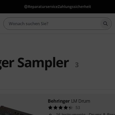
Reparaturservice
Zahlungssicherheit
Such
ger Sampler
3
Behringer
LM Drum
53
16 Instrumente - Drums & Per