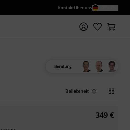
Kontakt
Über uns
DE / €
e mit Suchwort {searchTerm} starten
Beratung
Beliebtheit
349
€
cussion