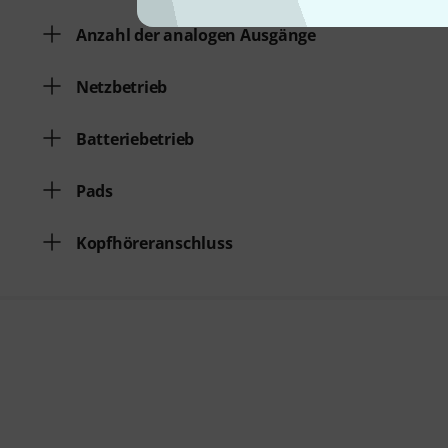
Anzahl der analogen Ausgänge
Netzbetrieb
Batteriebetrieb
Pads
Kopfhöreranschluss