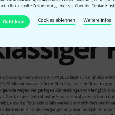
Mühelos
nnen Ihre erteilte Zustimmung jederzeit über die Cookie-Einst
Cookies ablehnen
Weitere Infos
Geht klar
klassiger 
s ultrakompakten Mixers XENYX 802S lässt sich mühelos erstkla
ENYX-Mikrofonvorverstärker überzeugt der für Streaming gee
r gerade wegen der geringen Abmessungen von lediglich 19
as Gerät einen sehr robusten Eindruck, wobei es sich von dur
bt, dass die Potis keinesfalls wackeln und sich darüber hina
ass der Hersteller in den vergangenen Jahren und Jahrzehnten