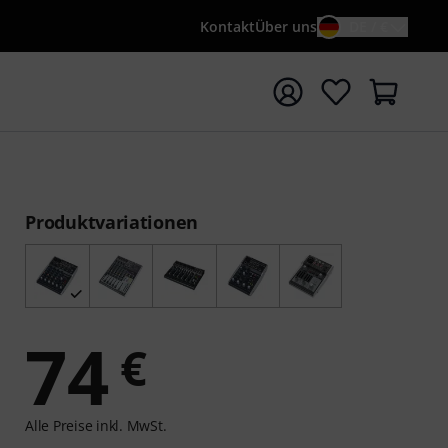
Kontakt
Über uns
DE / €
e mit Suchwort {searchTerm} starten
Produktvariationen
74
€
Alle Preise inkl. MwSt.