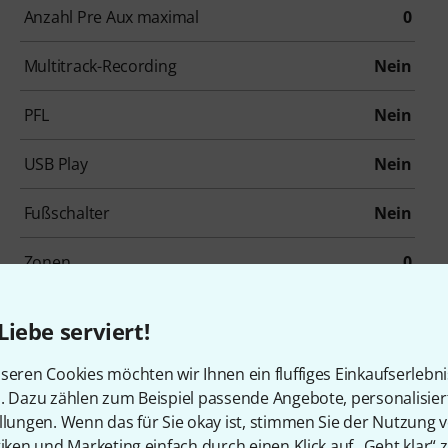
Anzahl Pre Aux maximal
0
Multitrack-Recording
Nein
PFL
Nein
USB Play
Nein
Fußschalter
Nein
Zonen
0
Liebe serviert!
seren Cookies möchten wir Ihnen ein fluffiges Einkaufserlebn
n. Dazu zählen zum Beispiel passende Angebote, personalisie
llungen. Wenn das für Sie okay ist, stimmen Sie der Nutzung 
tiken und Marketing einfach durch einen Klick auf „Geht klar“ z