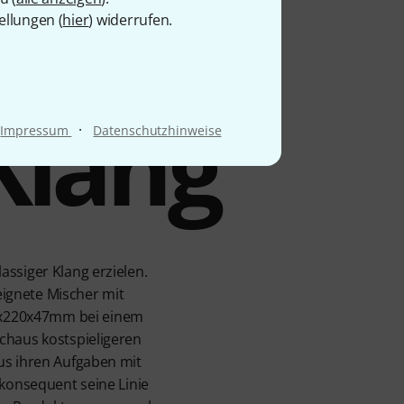
ellungen (
hier
) widerrufen.
Klang
·
Impressum
Datenschutzhinweise
ssiger Klang erzielen.
ignete Mischer mit
8x220x47mm bei einem
chaus kostspieligeren
us ihren Aufgaben mit
 konsequent seine Linie