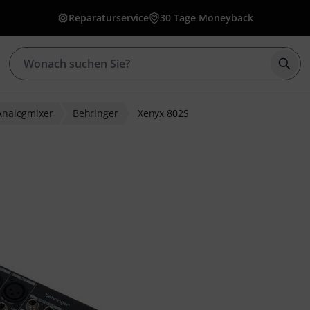
Reparaturservice
30 Tage Moneyback
Such
Analogmixer
Behringer
Xenyx 802S
bewertungen