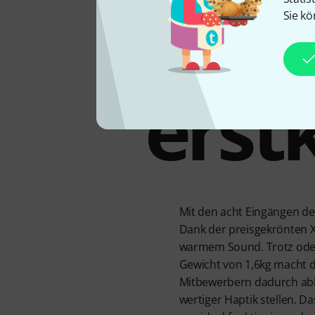
Sie kö
erst
Mit den acht Eingängen de
Dank der preisgekrönten X
warmem Sound. Trotz ode
Gewicht von 1,6kg macht d
Mitbewerbern dadurch abhe
wertiger Haptik stellen. D