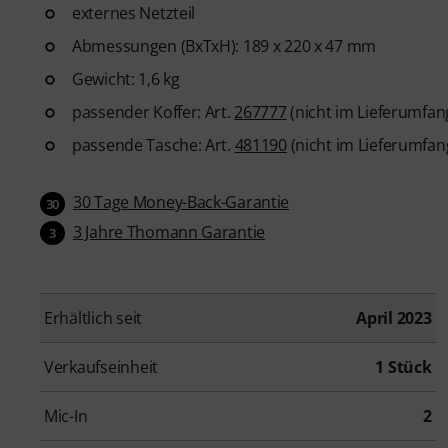
externes Netzteil
Abmessungen (BxTxH): 189 x 220 x 47 mm
Gewicht: 1,6 kg
passender Koffer: Art.
267777
(nicht im Lieferumfan
passende Tasche: Art.
481190
(nicht im Lieferumfan
30 Tage Money-Back-Garantie
30
3 Jahre Thomann Garantie
3
Erhältlich seit
April 2023
Verkaufseinheit
1 Stück
Mic-In
2