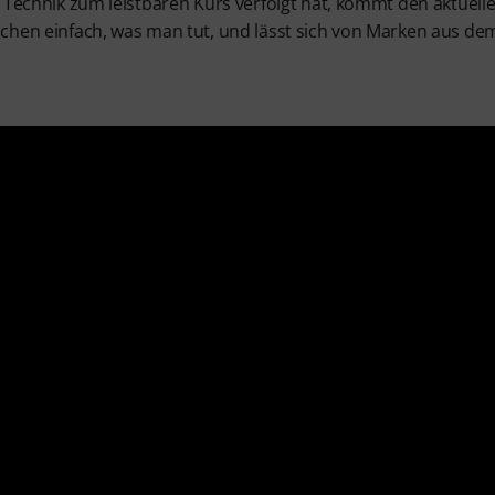
r Technik zum leistbaren Kurs verfolgt hat, kommt den aktue
chen einfach, was man tut, und lässt sich von Marken aus de