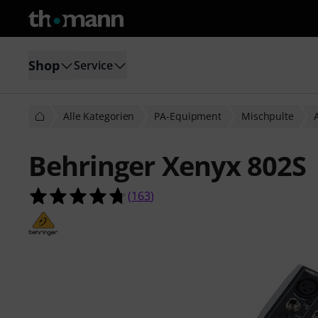
Shop
Service
Alle Kategorien
PA-Equipment
Mischpulte
Behringer Xenyx 802S
4.7 von 5 Sternen aus 163 Kunden
(
163
)