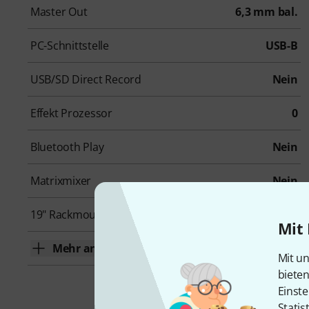
Master Out
6,3 mm bal.
PC-Schnittstelle
USB-B
USB/SD Direct Record
Nein
Effekt Prozessor
0
Bluetooth Play
Nein
Matrixmixer
Nein
19" Rackmount
Nein
Mit 
Mehr anzeigen
Mit un
biete
Einste
Statis