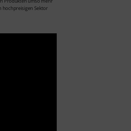
llen Produkten umso mehr
m hochpreisigen Sektor