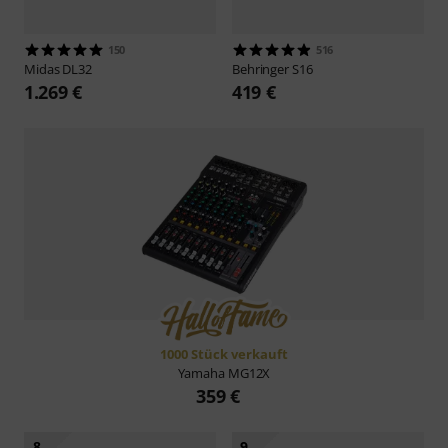
150
516
Midas
DL32
Behringer
S16
1.269 €
419 €
1000 Stück verkauft
Yamaha
MG12X
359 €
8
9