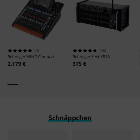
133
1948
Behringer
WING Compact
Behringer
X Air XR18
B
2.179 €
375 €
Schnäppchen