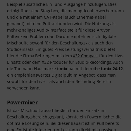
Beispiel zusätzliche Ein- und Ausgänge hinzufügen. Dies
erfolgt über eine Stagebox, die man optional erwerben kann
und die mit einem CAT-Kabel (auch Ethernet-Kabel
genannt) mit dem Pult verbunden wird. Die Nutzung als
mehrkanaliges Audio-Interface stellt für diese Art von
Pulten kein Problem dar. Darum empfehlen sich digitale
Mischpulte sowohl für den Beschallungs- als auch den
Studioeinsatz. Ein gutes Preis Leistungsverhältnis bietet
hier die Firma Behringer mit dem
X32 Compact
für den Live-
Einsatz oder dem
X32 Producer
für Studio-Recordings. Auch
die Thomann Hausmarke
t.mix
hat mit dem
the t.mix 24.12
,
ein empfehlenswertes Digitalpult im Angebot, dass man
sowohl für den Live- , als auch den Recording-Bereich
verwenden kann.
Powermixer
Ist das Mischpult ausschließlich für den Einsatz im
Beschallungsbereich geplant, könnte ein Powermischer die
optimale Lösung sein. Bei dieser Bauart ist im Pult bereits
eine Endstufe integriert und es kann direkt mit passiven