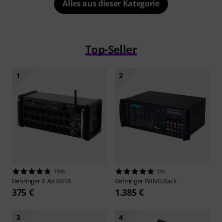
Alles aus dieser Kategorie
Top-Seller
1
2
1948
193
Behringer
X Air XR18
Behringer
WING Rack
375 €
1.385 €
3
4