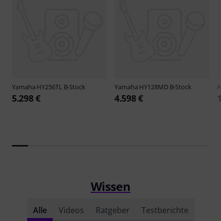
Yamaha
HY256TL B-Stock
Yamaha
HY128MD B-Stock
A
5.298 €
4.598 €
Wissen
Alle
Videos
Ratgeber
Testberichte