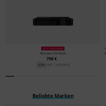
A
JETZT VERFÜGBAR
1
Monacor
PA-M224
798 €
-22%
UVP: 1.019,99 €
Beliebte Marken