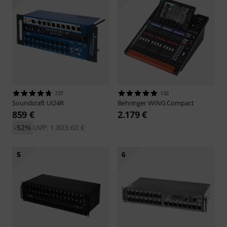
737
133
Soundcraft
Ui24R
Behringer
WING Compact
859 €
2.179 €
-52%
UVP: 1.803,60 €
5
6