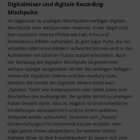
Digitalmixer und digitale Recording-
Mischpulte
Im Gegensatz zu analogen Mischpulten verfügen digitale
Mischpulte über weitaus mehr Features. In der Regel sind
hier zusätzlich interne Effekte wie Hall, Echo und
Modulations-Effekte vorhanden. Es gibt sogar Pulte, die mit
virtuellen Gitarrenverstärkern aufwarten können und so das
Aufnehmen von Gitarren-Tracks massiv erleichtern. Auch
der Kanalzug des digitalen Mischpults ist gewöhnlich
weitaus üppiger ausgestattet als der des analogen Kollegen.
Neben der Equalizer-Sektion und den Auxiliary-Outs,
besitzen die Kanäle des digitalen Mixers meist auch
„Dynamic Tools“ wie Kompressoren oder Noise Gates zum
Bearbeiten des Audiosignals. Der größte Vorteil zu analogen
Pulten besteht darin, dass es möglich ist unterschiedliche
Einstellungen abzuspeichern und zu einem späteren
Zeitpunkt wieder aufzurufen. So lassen sich „Presets“
(Voreinstellungen) für bestimmte Kanäle erstellen oder
sogar ganze Shows abspeichern. Ein weiterer Vorteil
digitaler Mixer ist ihre Erweiterbarkeit: Es lassen sich zum