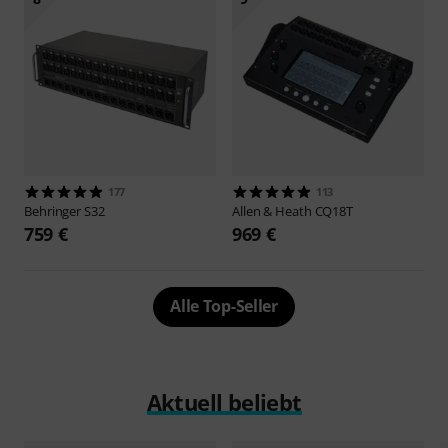
177
113
Behringer
S32
Allen & Heath
CQ18T
759 €
969 €
Alle Top-Seller
Aktuell beliebt