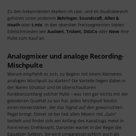
Zu den bekanntesten Marken im Live- und im Studiobereich
gehören unter anderem
Behringer, Soundcraft, Allen &
Heath
oder
t.mix
. In den obersten Preissegmenten bieten
Edelschmieden wie
Audient, Trident, DiGiCo
oder
Neve
ihre
Pulte zum Kauf an.
Analogmixer und analoge Recording-
Mischpulte
Warum empfiehlt es sich, zu Beginn mit einem kleineren,
analogen Mischpult zu starten? Die Vorteile liegen dabei in
der klaren Struktur und im überschaubaren
Funktionsumfang solcher Pulte – was rein gar nichts mit der
gebotenen Qualität zu tun hat. Jedes Mischpult besitzt
einen Vorverstärker, der das Signal auf den gewünschten
Pegel bringt. Dieser ist bei fast allen Mixern mit „Gain“
betitelt und findet sich am Anfang des Kanalzugs meist in
Form eines Drehknopfs. Darunter wartet in der Regel die
Equalizer-Sektion: Sie wird umgangssprachlich auch als