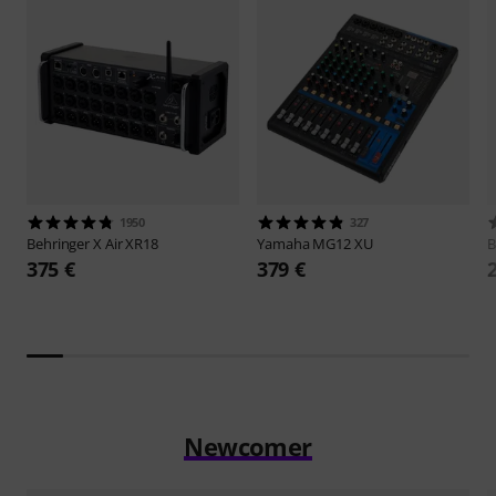
1950
327
Behringer
X Air XR18
Yamaha
MG12 XU
B
375 €
379 €
Newcomer