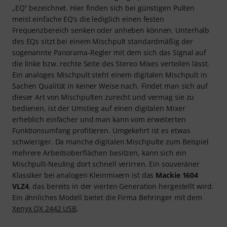
„EQ“ bezeichnet. Hier finden sich bei günstigen Pulten
meist einfache EQ’s die lediglich einen festen
Frequenzbereich senken oder anheben können. Unterhalb
des EQs sitzt bei einem Mischpult standardmäßig der
sogenannte Panorama-Regler mit dem sich das Signal auf
die linke bzw. rechte Seite des Stereo Mixes verteilen lässt.
Ein analoges Mischpult steht einem digitalen Mischpult in
Sachen Qualität in keiner Weise nach. Findet man sich auf
dieser Art von Mischpulten zurecht und vermag sie zu
bedienen, ist der Umstieg auf einen digitalen Mixer
erheblich einfacher und man kann vom erweiterten
Funktionsumfang profitieren. Umgekehrt ist es etwas
schwieriger. Da manche digitalen Mischpulte zum Beispiel
mehrere Arbeitsoberflächen besitzen, kann sich ein
Mischpult-Neuling dort schnell verirren. Ein souveräner
Klassiker bei analogen Kleinmixern ist das
Mackie 1604
VLZ4
, das bereits in der vierten Generation hergestellt wird.
Ein ähnliches Modell bietet die Firma Behringer mit dem
Xenyx QX 2442 USB
.