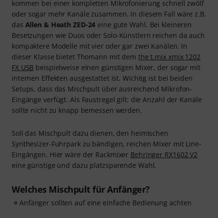
kommen bei einer kompletten Mikrofonierung schnell zwölf
oder sogar mehr Kanäle zusammen. In diesem Fall wäre z.B.
das
Allen & Heath ZED-24
eine gute Wahl. Bei kleineren
Besetzungen wie Duos oder Solo-Künstlern reichen da auch
kompaktere Modelle mit vier oder gar zwei Kanälen. In
dieser Klasse bietet Thomann mit dem
the t.mix xmix 1202
FX USB
beispielweise einen günstigen Mixer, der sogar mit
internen Effekten ausgestattet ist. Wichtig ist bei beiden
Setups, dass das Mischpult über ausreichend Mikrofon-
Eingänge verfügt. Als Faustregel gilt: die Anzahl der Kanäle
sollte nicht zu knapp bemessen werden.
Soll das Mischpult dazu dienen, den heimischen
Synthesizer-Fuhrpark zu bändigen, reichen Mixer mit Line-
Eingängen. Hier wäre der Rackmixer
Behringer RX1602 V2
eine günstige und dazu platzsparende Wahl.
Welches Mischpult für Anfänger?
Anfänger sollten auf eine einfache Bedienung achten