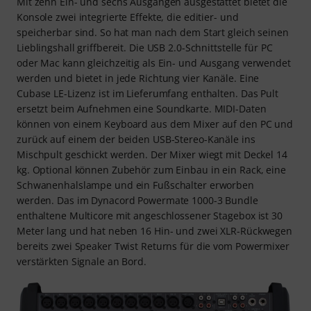
Mit zehn Ein- und sechs Ausgängen ausgestattet bietet die
Konsole zwei integrierte Effekte, die editier- und
speicherbar sind. So hat man nach dem Start gleich seinen
Lieblingshall griffbereit. Die USB 2.0-Schnittstelle für PC
oder Mac kann gleichzeitig als Ein- und Ausgang verwendet
werden und bietet in jede Richtung vier Kanäle. Eine
Cubase LE-Lizenz ist im Lieferumfang enthalten. Das Pult
ersetzt beim Aufnehmen eine Soundkarte. MIDI-Daten
können von einem Keyboard aus dem Mixer auf den PC und
zurück auf einem der beiden USB-Stereo-Kanäle ins
Mischpult geschickt werden. Der Mixer wiegt mit Deckel 14
kg. Optional können Zubehör zum Einbau in ein Rack, eine
Schwanenhalslampe und ein Fußschalter erworben
werden. Das im Dynacord Powermate 1000-3 Bundle
enthaltene Multicore mit angeschlossener Stagebox ist 30
Meter lang und hat neben 16 Hin- und zwei XLR-Rückwegen
bereits zwei Speaker Twist Returns für die vom Powermixer
verstärkten Signale an Bord.