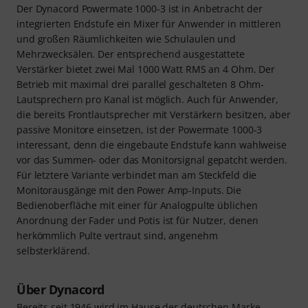
Der Dynacord Powermate 1000-3 ist in Anbetracht der
integrierten Endstufe ein Mixer für Anwender in mittleren
und großen Räumlichkeiten wie Schulaulen und
Mehrzwecksälen. Der entsprechend ausgestattete
Verstärker bietet zwei Mal 1000 Watt RMS an 4 Ohm. Der
Betrieb mit maximal drei parallel geschalteten 8 Ohm-
Lautsprechern pro Kanal ist möglich. Auch für Anwender,
die bereits Frontlautsprecher mit Verstärkern besitzen, aber
passive Monitore einsetzen, ist der Powermate 1000-3
interessant, denn die eingebaute Endstufe kann wahlweise
vor das Summen- oder das Monitorsignal gepatcht werden.
Für letztere Variante verbindet man am Steckfeld die
Monitorausgänge mit den Power Amp-Inputs. Die
Bedienoberfläche mit einer für Analogpulte üblichen
Anordnung der Fader und Potis ist für Nutzer, denen
herkömmlich Pulte vertraut sind, angenehm
selbsterklärend.
Über Dynacord
Bereits seit 1946 wird im Hause der deutschen Marke