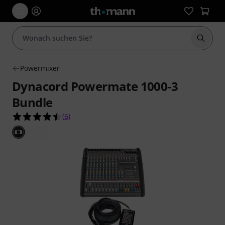
Suche 
Powermixer
Dynacord Powermate 1000-3
Bundle
4.5 von 5 Sternen aus 6 Kundenbewertungen
(
6
)