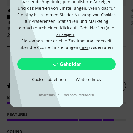
passende Angebote, personalisierte Anzeigen
und das Merken von Einstellungen. Wenn das für
33
13
Sie okay ist, stimmen Sie der Nutzung von Cookies
D
PASST GARANTIERT
PASST GARANTIERT
für Präferenzen, Statistiken und Marketing
Thon
Mixer Case Powermate
Dynacord
RMK 1000-3
einfach durch einen Klick auf „Geht klar“ zu (
alle
1000-3
98 €
anzeigen
).
248 €
Sie können Ihre erteilte Zustimmung jederzeit
über die Cookie-Einstellungen (
hier
) widerrufen.
Geht klar
6
Kundenbewertungen
Cookies ablehnen
Weitere Infos
Jetzt bewerten
4.5
/ 5
·
Impressum
Datenschutzhinweise
BEDIENUNG
FEATURES
SOUND