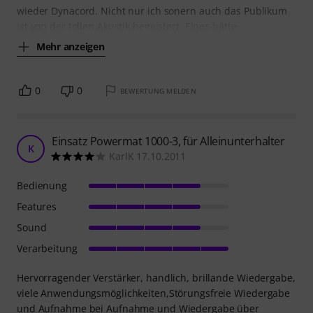
wieder Dynacord. Nicht nur ich sonern auch das Publikum
ist von der tollen Akustik begeistert. Eines hätte
Mehr anzeigen
0
0
BEWERTUNG MELDEN
Einsatz Powermat 1000-3, für Alleinunterhalter
K
KarlK 17.10.2011
Bedienung
Features
Sound
Verarbeitung
Hervorragender Verstärker, handlich, brillande Wiedergabe,
viele Anwendungsmöglichkeiten,Störungsfreie Wiedergabe
und Aufnahme bei Aufnahme und Wiedergabe über