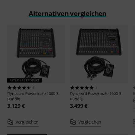
Alternativen vergleichen
AKTUELLES PRODUKT
6
1
Dynacord
Powermate 1000-3
Dynacord
Powermate 1600-3
B
Bundle
Bundle
3.129 €
3.499 €
Vergleichen
Vergleichen