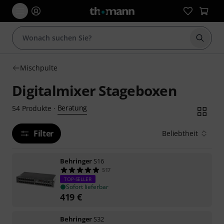
Suche 
Mischpulte
Digitalmixer Stageboxen
Beratung
54
Produkte
·
Filter
Beliebtheit
Behringer
S16
517
TOP-SELLER
Sofort lieferbar
419
€
Behringer
S32