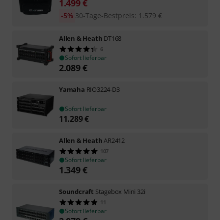
1.499
€
-5%
30-Tage-Bestpreis
:
1.579
€
Allen & Heath
DT168
6
Sofort lieferbar
2.089
€
Yamaha
RIO3224-D3
Sofort lieferbar
11.289
€
Allen & Heath
AR2412
107
Sofort lieferbar
1.349
€
Soundcraft
Stagebox Mini 32i
11
Sofort lieferbar