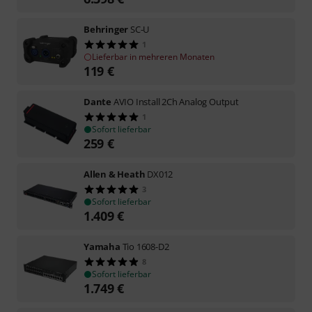
Behringer
SC-U
1
Lieferbar in mehreren Monaten
119
€
Dante
AVIO Install 2Ch Analog Output
1
Sofort lieferbar
259
€
Allen & Heath
DX012
3
Sofort lieferbar
1.409
€
Yamaha
Tio 1608-D2
8
Sofort lieferbar
1.749
€