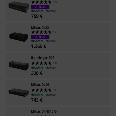
177
TOP-SELLER
Sofort lieferbar
759
€
Midas
DL32
150
TOP-SELLER
Sofort lieferbar
1.269
€
Behringer
SD8
132
Sofort lieferbar
320
€
Midas
DL16
89
Sofort lieferbar
743
€
Midas
DN4816-O