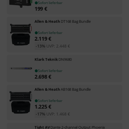
Sofort lieferbar
199
€
Allen & Heath
DT168 Bag Bundle
Sofort lieferbar
2.119
€
-13%
UVP:
2.448
€
Klark Teknik
DN9680
Sofort lieferbar
2.698
€
Allen & Heath
AB168 Bag Bundle
Sofort lieferbar
1.225
€
-17%
UVP:
1.468
€
Tight AV
Dante 2-channel Output Phoenix