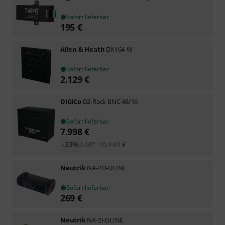
Sofort lieferbar
195
€
Allen & Heath
DX164-W
Sofort lieferbar
2.129
€
DiGiCo
D2-Rack BNC 48/16
Sofort lieferbar
7.998
€
-23%
UVP:
10.440
€
Neutrik
NA-2O-DLINE
Sofort lieferbar
269
€
Neutrik
NA-2I-DLINE