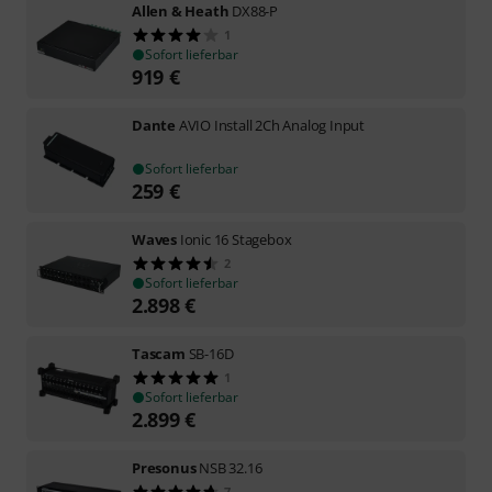
Allen & Heath
DX88-P
1
Sofort lieferbar
919
€
Dante
AVIO Install 2Ch Analog Input
Sofort lieferbar
259
€
Waves
Ionic 16 Stagebox
2
Sofort lieferbar
2.898
€
Tascam
SB-16D
1
Sofort lieferbar
2.899
€
Presonus
NSB 32.16
7