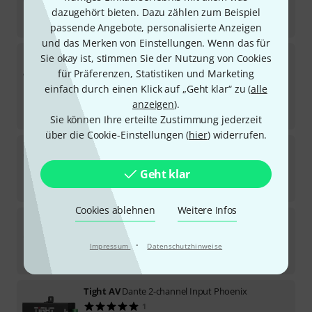
In 13–17 Wochen lieferbar
dazugehört bieten. Dazu zählen zum Beispiel
299
€
passende Angebote, personalisierte Anzeigen
und das Merken von Einstellungen. Wenn das für
DiGiCo
A168 Stage I/O
Sie okay ist, stimmen Sie der Nutzung von Cookies
für Präferenzen, Statistiken und Marketing
In 1–2 Wochen lieferbar
einfach durch einen Klick auf „Geht klar“ zu (
alle
1.898
€
anzeigen
).
-15%
UVP:
2.225,30
€
Sie können Ihre erteilte Zustimmung jederzeit
über die Cookie-Einstellungen (
hier
) widerrufen.
Presonus
NSB 16.8
19
Geht klar
In 5–7 Wochen lieferbar
813
€
Cookies ablehnen
Weitere Infos
Midas
DN4816-I
5
·
In 3–4 Wochen lieferbar
Impressum
Datenschutzhinweise
298
€
Tight AV
Dante 2-channel Input Phoenix
1