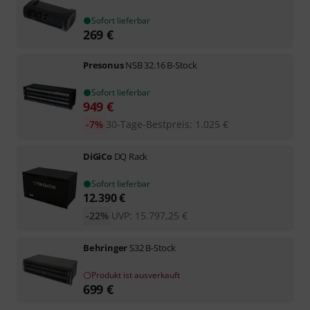
Sofort lieferbar
269
€
Presonus
NSB 32.16 B-Stock
Sofort lieferbar
949
€
-7%
30-Tage-Bestpreis
:
1.025
€
DiGiCo
DQ Rack
Sofort lieferbar
12.390
€
-22%
UVP:
15.797,25
€
Behringer
S32 B-Stock
Produkt ist ausverkauft
699
€