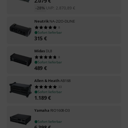
2.079
€
-28%
UVP:
2.870,89
€
Neutrik
NA-2I2O-DLINE
8
Sofort lieferbar
315
€
Midas
DL8
8
Sofort lieferbar
489
€
Allen & Heath
AB168
33
Sofort lieferbar
1.189
€
Yamaha
RIO1608-D3
Sofort lieferbar
6.398
€