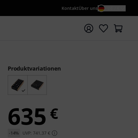
Kontakt
Über uns
DE / €
e mit Suchwort {searchTerm} starten
Produktvariationen
635
€
-14%
UVP: 741,37 €