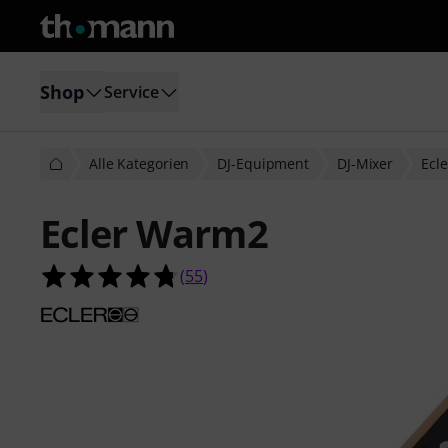
Shop
Service
Alle Kategorien
DJ-Equipment
DJ-Mixer
Ecle
Ecler Warm2
4.8 von 5 Sternen aus 55 Kundenb
(
55
)