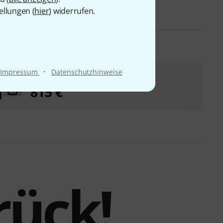
ellungen (
hier
) widerrufen.
·
Impressum
Datenschutzhinweise
Ecler Warm2 Case Bundle
815 €
rück!