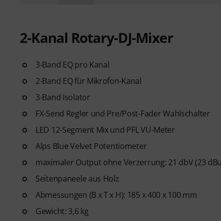
2-Kanal Rotary-DJ-Mixer
3-Band EQ pro Kanal
2-Band EQ für Mikrofon-Kanal
3-Band Isolator
FX-Send Regler und Pre/Post-Fader Wahlschalter
LED 12-Segment Mix und PFL VU-Meter
Alps Blue Velvet Potentiometer
maximaler Output ohne Verzerrung: 21 dbV (23 dBu
Seitenpaneele aus Holz
Abmessungen (B x T x H): 185 x 400 x 100 mm
Gewicht: 3,6 kg