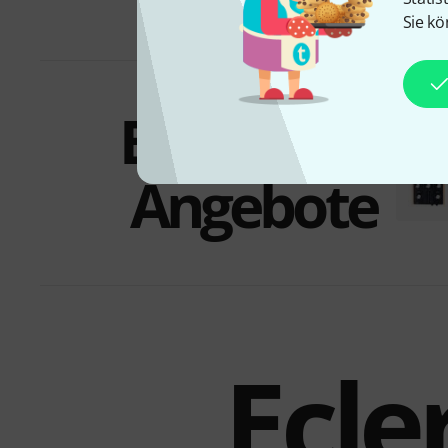
Sie kö
Bundles &
Angebote
Ecle