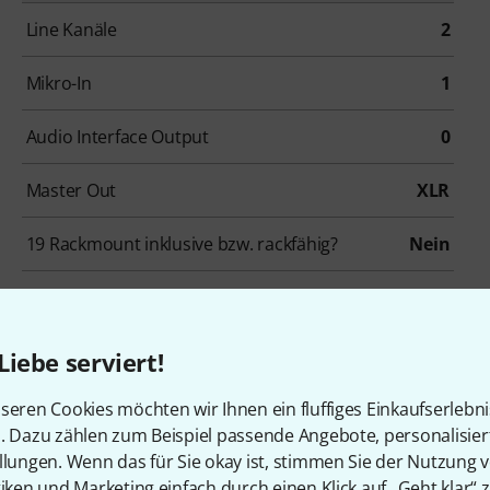
Line Kanäle
2
Mikro-In
1
Audio Interface Output
0
Master Out
XLR
19 Rackmount inklusive bzw. rackfähig?
Nein
Effekte
Nein
Tiefe
400 mm
Liebe serviert!
seren Cookies möchten wir Ihnen ein fluffiges Einkaufserlebn
n. Dazu zählen zum Beispiel passende Angebote, personalisie
llungen. Wenn das für Sie okay ist, stimmen Sie der Nutzung 
tiken und Marketing einfach durch einen Klick auf „Geht klar“ z