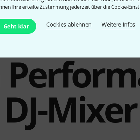
ab 1.039 €
BIS ZU 8% RABATT
nnen Ihre erteilte Zustimmung jederzeit über die Cookie-Einst
+1
Cookies ablehnen
Weitere Infos
Geht klar
 Perfor
DJ-Mixer