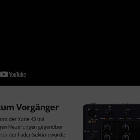
 zum Vorgänger
mmt der Xone 43 mit
nigen Neuerungen gegenüber
nur der Fader-Sektion wurde