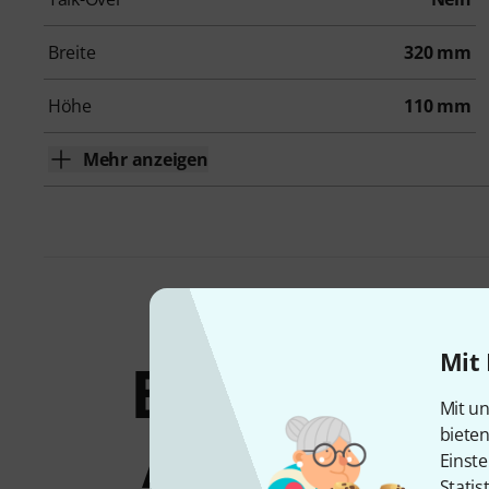
Breite
320 mm
Höhe
110 mm
Mehr anzeigen
Mit 
Bundles &
Mit un
Angebote
biete
Einste
Statis