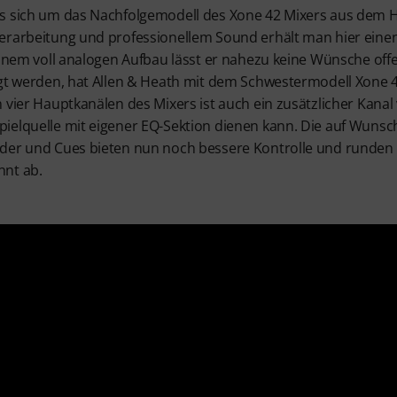
s sich um das Nachfolgemodell des Xone 42 Mixers aus dem H
erarbeitung und professionellem Sound erhält man hier einen
einem voll analogen Aufbau lässt er nahezu keine Wünsche offen
igt werden, hat Allen & Heath mit dem Schwestermodell Xone 
 vier Hauptkanälen des Mixers ist auch ein zusätzlicher Kanal
ielquelle mit eigener EQ-Sektion dienen kann. Die auf Wuns
ader und Cues bieten nun noch bessere Kontrolle und runde
nnt ab.