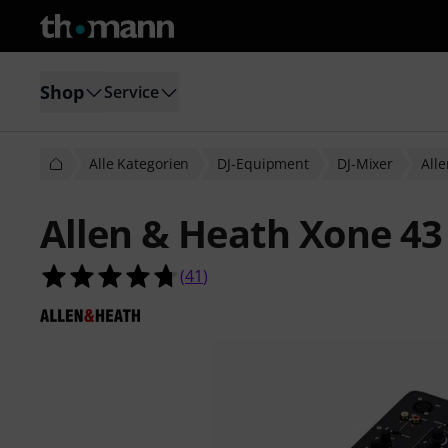
Shop
Service
Alle Kategorien
DJ-Equipment
DJ-Mixer
All
Allen & Heath Xone 43
4.7 von 5 Sternen aus 41 Kundenb
(
41
)