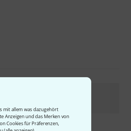
Allen & Heath Xone 43 Bag Bundle
679 €
is mit allem was dazugehört
rte Anzeigen und das Merken von
von Cookies für Präferenzen,
u (
alle anzeigen
).