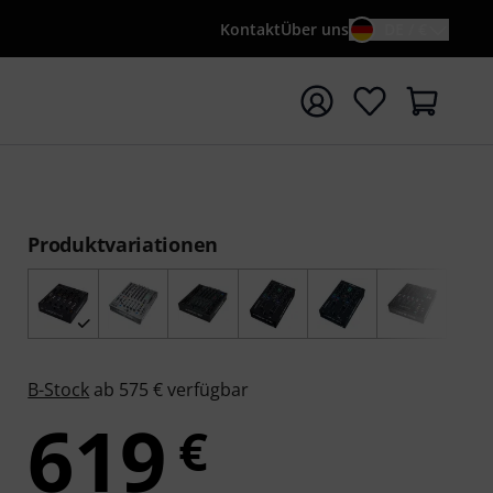
Kontakt
Über uns
DE / €
e mit Suchwort {searchTerm} starten
Produktvariationen
B-Stock
ab 575 € verfügbar
619
€