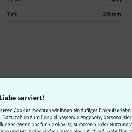
Tiefe
370 mm
Allen & Heath Xone 43 B-Stock
Liebe serviert!
Ggf. mit leichten Gebrauchsspuren
575 €
seren Cookies möchten wir Ihnen ein fluffiges Einkaufserlebn
n. Dazu zählen zum Beispiel passende Angebote, personalisie
llungen. Wenn das für Sie okay ist, stimmen Sie der Nutzung 
Bundle selbst zusammenstellen
tiken und Marketing einfach durch einen Klick auf „Geht klar“ z