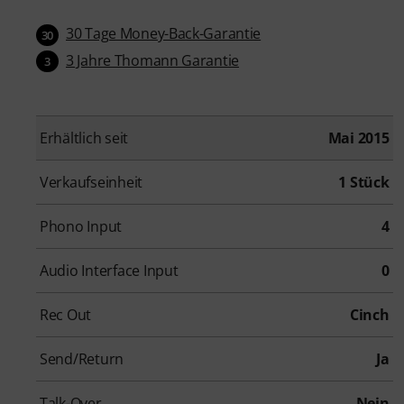
30 Tage Money-Back-Garantie
30
3 Jahre Thomann Garantie
3
Erhältlich seit
Mai 2015
Verkaufseinheit
1 Stück
Phono Input
4
Audio Interface Input
0
Rec Out
Cinch
Send/Return
Ja
Talk-Over
Nein