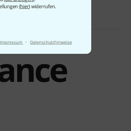
ellungen (
hier
) widerrufen.
·
Impressum
Datenschutzhinweise
mance