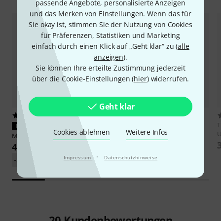
passende Angebote, personalisierte Anzeigen
und das Merken von Einstellungen. Wenn das für
Sie okay ist, stimmen Sie der Nutzung von Cookies
für Präferenzen, Statistiken und Marketing
einfach durch einen Klick auf „Geht klar“ zu (
alle
anzeigen
).
Sie können Ihre erteilte Zustimmung jederzeit
über die Cookie-Einstellungen (
hier
) widerrufen.
Geht klar
6
5063
pro snake
TPM 10
PASST GARANTIERT
Cookies ablehnen
Weitere Infos
11 €
Mackie
ProFX6v3 Carry Bag
42 €
·
Impressum
Datenschutzhinweise
-23%
UVP: 54,57 €
20
Kundenbewertungen