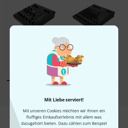
40%
8%
KAUFTEN
KAUFTEN
Mackie ProFX10v3+
GENAU DIESES PRODUKT
249 €
349 €
Vergleichen
Mit Liebe serviert!
Mit unseren Cookies möchten wir Ihnen ein
fluffiges Einkaufserlebnis mit allem was
Zubehör & passende Artikel
dazugehört bieten. Dazu zählen zum Beispiel