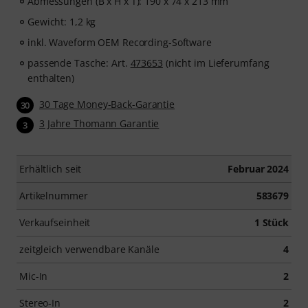
Abmessungen (B x H x T): 190 x 74 x 213 mm
Gewicht: 1,2 kg
inkl. Waveform OEM Recording-Software
passende Tasche: Art.
473653
(nicht im Lieferumfang
enthalten)
30 Tage Money-Back-Garantie
30
3 Jahre Thomann Garantie
3
Erhältlich seit
Februar 2024
Artikelnummer
583679
Verkaufseinheit
1 Stück
zeitgleich verwendbare Kanäle
4
Mic-In
2
Stereo-In
2