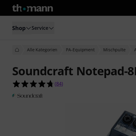
Shop
Service
Alle Kategorien
PA-Equipment
Mischpulte
Soundcraft Notepad-8
4.7 von 5 Sternen aus 84 Kundenb
(
84
)