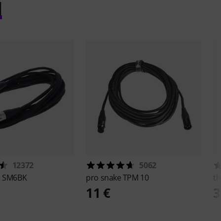
l
12372
5062
e
SM6BK
pro snake
TPM 10
th
11 €
3