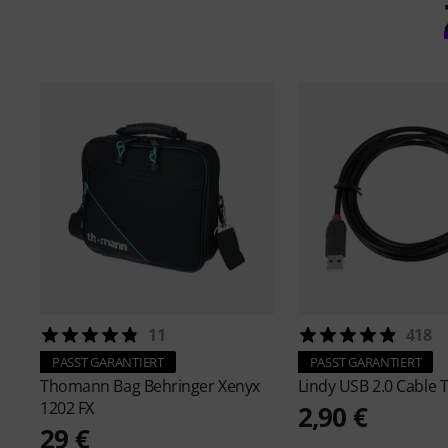
11
418
PASST GARANTIERT
PASST GARANTIERT
Thomann
Bag Behringer Xenyx
Lindy
USB 2.0 Cable 
1202 FX
2,90 €
29 €