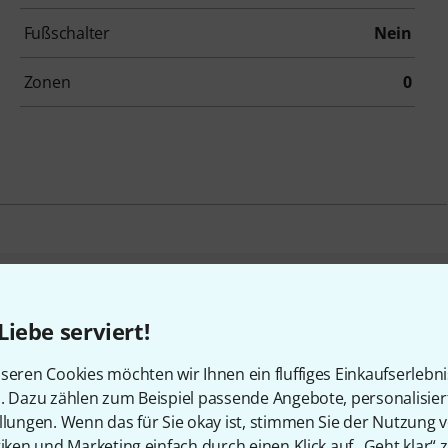
Fußschalter
Nein
Zonen
0
en, die sich dieses Produk
Liebe serviert!
seren Cookies möchten wir Ihnen ein fluffiges Einkaufserlebn
n. Dazu zählen zum Beispiel passende Angebote, personalisie
llungen. Wenn das für Sie okay ist, stimmen Sie der Nutzung 
tiken und Marketing einfach durch einen Klick auf „Geht klar“ z