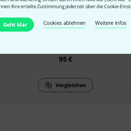
nnen Ihre erteilte Zustimmung jederzeit über die Cookie-Einst
%
5%
Cookies ablehnen
Weitere Infos
Geht klar
N
KAUFTEN
pad-12FX
Behringer Xenyx 1002SFX
Behringe
95 €
Vergleichen