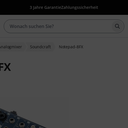
3 Jahre Garantie
Zahlungssicherheit
Such
Analogmixer
Soundcraft
Notepad-8FX
FX
ewertungen