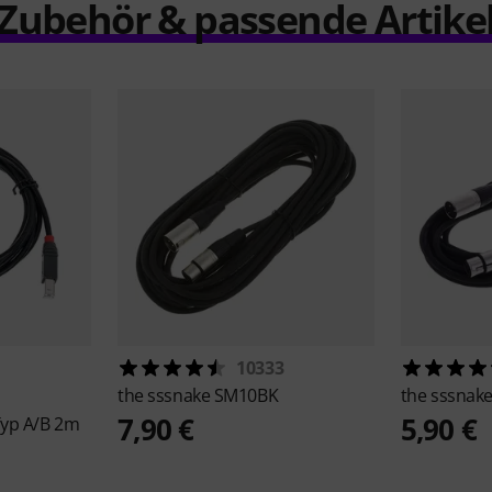
Zubehör & passende Artike
10333
the sssnake
SM10BK
the sssnak
7,90 €
5,90 €
Typ A/B 2m