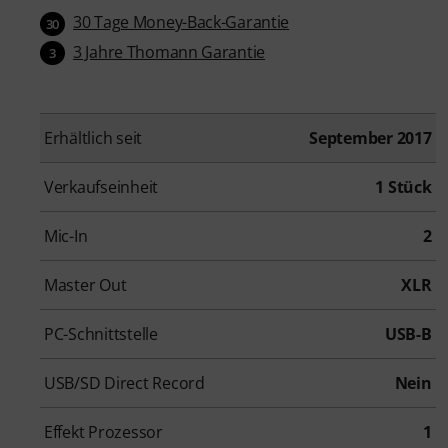
30 Tage Money-Back-Garantie
30
3 Jahre Thomann Garantie
3
Erhältlich seit
September 2017
Verkaufseinheit
1 Stück
Mic-In
2
Master Out
XLR
PC-Schnittstelle
USB-B
USB/SD Direct Record
Nein
Effekt Prozessor
1