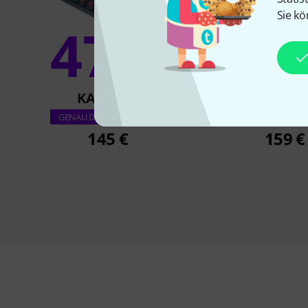
Sie kö
47%
19
KAUFTEN
KAUFTE
Soundcraft Note
GENAU DIESES PRODUKT
145 €
159 €