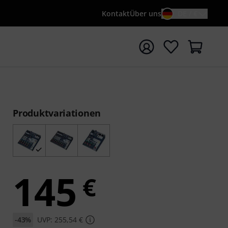
Kontakt
Über uns
DE / €
e mit Suchwort {searchTerm} starten
Produktvariationen
145
€
-43%
UVP: 255,54 €