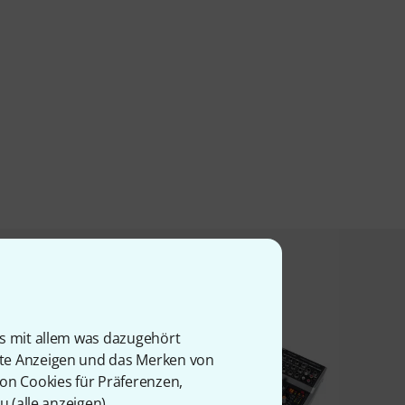
t angesehen haben
is mit allem was dazugehört
rte Anzeigen und das Merken von
von Cookies für Präferenzen,
u (
alle anzeigen
).