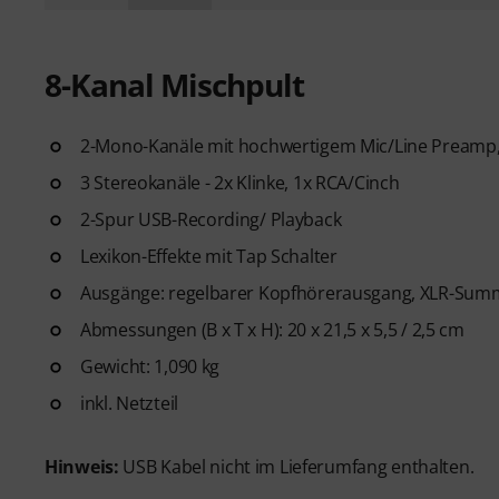
8-Kanal Mischpult
2-Mono-Kanäle mit hochwertigem Mic/Line Preamp, 
3 Stereokanäle - 2x Klinke, 1x RCA/Cinch
2-Spur USB-Recording/ Playback
Lexikon-Effekte mit Tap Schalter
Ausgänge: regelbarer Kopfhörerausgang, XLR-Sum
Abmessungen (B x T x H): 20 x 21,5 x 5,5 / 2,5 cm
Gewicht: 1,090 kg
inkl. Netzteil
Hinweis:
USB Kabel nicht im Lieferumfang enthalten.