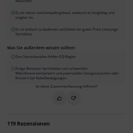
Rauschen.
Es ist robust und kompakt gebaut, wodurch es langlebig und
tragbar ist.
Es ist einfach zu bedienen und bietet ein gutes Preis-Leistungs-
Verhältnis.
Was Sie außerdem wissen sollten:
Den Stereokanälen fehlen EQ-Regler.
Einige Benutzer berichteten von schwachen
Mikrofonvorverstärkern und potenziellen Störgeräuschen oder
Knistern bei Kabelbewegungen.
Ist diese Zusammenfassung hilfreich?
Markieren Sie diese Zusammenfassung
Markieren Sie diese Zusammen
119
Rezensionen