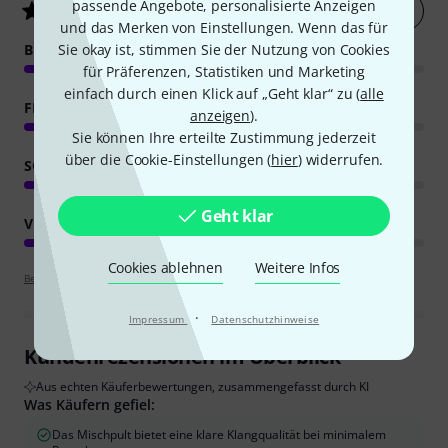
passende Angebote, personalisierte Anzeigen
Jetzt bewerten
4.7
/ 5
und das Merken von Einstellungen. Wenn das für
Sie okay ist, stimmen Sie der Nutzung von Cookies
BEDIENUNG
für Präferenzen, Statistiken und Marketing
einfach durch einen Klick auf „Geht klar“ zu (
alle
FEATURES
anzeigen
).
Sie können Ihre erteilte Zustimmung jederzeit
über die Cookie-Einstellungen (
hier
) widerrufen.
SOUND
Geht klar
VERARBEITUNG
Cookies ablehnen
Weitere Infos
Bewertungsrichtlinien
·
Impressum
Datenschutzhinweise
Kundenrezensionen im Überblick
Aus echten Käuferbewertungen, zusammengefasst durch KI
Was Käufern gefiel:
Das Mischpult bietet eine klare Klangqualität bei minimalem