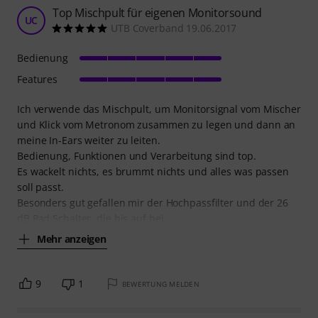
Top Mischpult für eigenen Monitorsound
UC
UTB Coverband 19.06.2017
Bedienung
Features
Ich verwende das Mischpult, um Monitorsignal vom Mischer
und Klick vom Metronom zusammen zu legen und dann an
meine In-Ears weiter zu leiten.
Bedienung, Funktionen und Verarbeitung sind top.
Es wackelt nichts, es brummt nichts und alles was passen
soll passt.
Besonders gut gefallen mir der Hochpassfilter und der 26
dB Pad Schalter, die bis auf bei
Mehr anzeigen
9
1
BEWERTUNG MELDEN