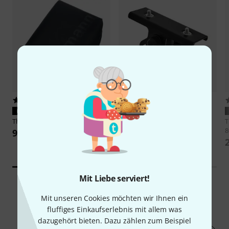
10
20
PASST GARANTIERT
PASST GARANTIERT
Thomann
Cover Yamaha MG06
K&M
19400 Stand Adapter
8
9,90 €
21,90 €
-31%
UVP: 31,90 €
Mit Liebe serviert!
Mit unseren Cookies möchten wir Ihnen ein
216
Kundenbewertungen
fluffiges Einkaufserlebnis mit allem was
dazugehört bieten. Dazu zählen zum Beispiel