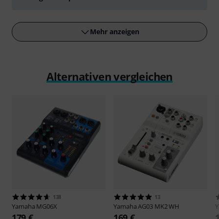
Mehr anzeigen
Alternativen vergleichen
138
13
Yamaha
MG06X
Yamaha
AG03 MK2 WH
179 €
169 €