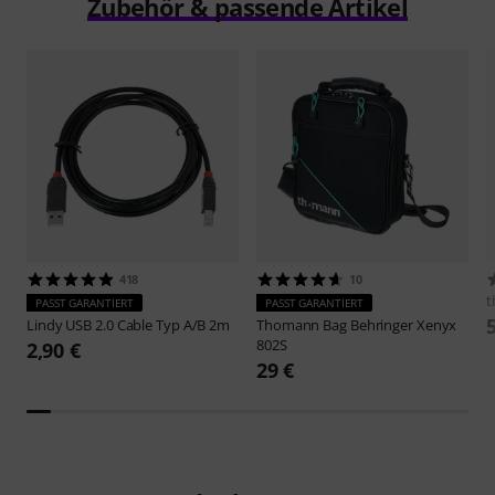
Zubehör & passende Artikel
418
10
t
PASST GARANTIERT
PASST GARANTIERT
Lindy
USB 2.0 Cable Typ A/B 2m
Thomann
Bag Behringer Xenyx
802S
2,90 €
29 €