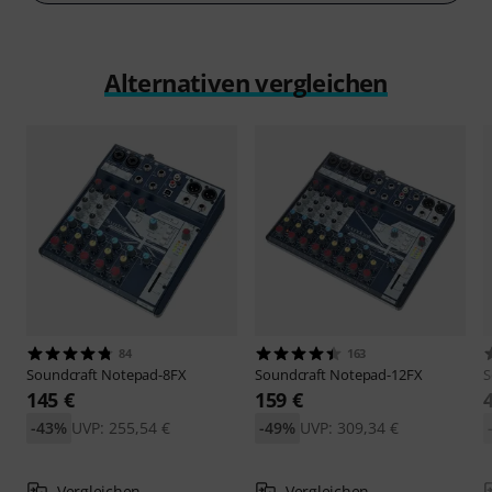
Alternativen vergleichen
84
163
Soundcraft
Notepad-8FX
Soundcraft
Notepad-12FX
S
145 €
159 €
-43%
UVP: 255,54 €
-49%
UVP: 309,34 €
Vergleichen
Vergleichen