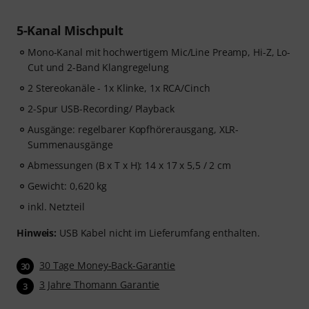
5-Kanal Mischpult
Mono-Kanal mit hochwertigem Mic/Line Preamp, Hi-Z, Lo-
Cut und 2-Band Klangregelung
2 Stereokanäle - 1x Klinke, 1x RCA/Cinch
2-Spur USB-Recording/ Playback
Ausgänge: regelbarer Kopfhörerausgang, XLR-
Summenausgänge
Abmessungen (B x T x H): 14 x 17 x 5,5 / 2 cm
Gewicht: 0,620 kg
inkl. Netzteil
Hinweis:
USB Kabel nicht im Lieferumfang enthalten.
30 Tage Money-Back-Garantie
30
3 Jahre Thomann Garantie
3