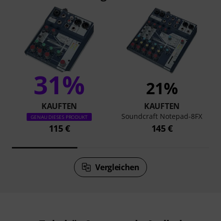
31%
21%
KAUFTEN
KAUFTEN
Soundcraft Notepad-8FX
GENAU DIESES PRODUKT
115 €
145 €
Vergleichen