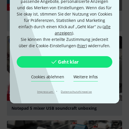
passende Angebote, personalisierte Anzeigen
YOUTUBE
und das Merken von Einstellungen. Wenn das für
Sie okay ist, stimmen Sie der Nutzung von Cookies
Soundcraft Notepad-5 USB Mixer Detailed Overview -
für Präferenzen, Statistiken und Marketing
Part 1
einfach durch einen Klick auf „Geht klar“ zu (
alle
anzeigen
).
abspielen
Sie können Ihre erteilte Zustimmung jederzeit
über die Cookie-Einstellungen (
hier
) widerrufen.
Geht klar
Cookies ablehnen
Weitere Infos
·
Impressum
Datenschutzhinweise
YOUTUBE
Notepad 5 mixer USB soundcraft unboxing
abspielen